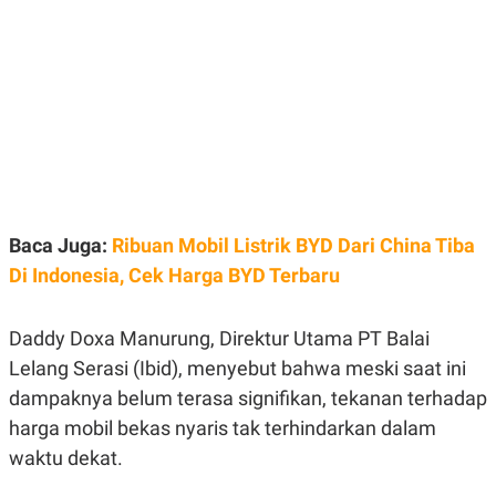
E
E
H
S
A
T
T
Y
A
L
N
E
E
A
N
N
G
A
L
L
I
I
S
S
H
I
S
Baca Juga:
Ribuan Mobil Listrik BYD Dari China Tiba
E
K
Di Indonesia, Cek Harga BYD Terbaru
X
O
E
L
C
O
Daddy Doxa Manurung, Direktur Utama PT Balai
U
M
T
Lelang Serasi (Ibid), menyebut bahwa meski saat ini
I
V
dampaknya belum terasa signifikan, tekanan terhadap
E
harga mobil bekas nyaris tak terhindarkan dalam
C
O
waktu dekat.
R
N