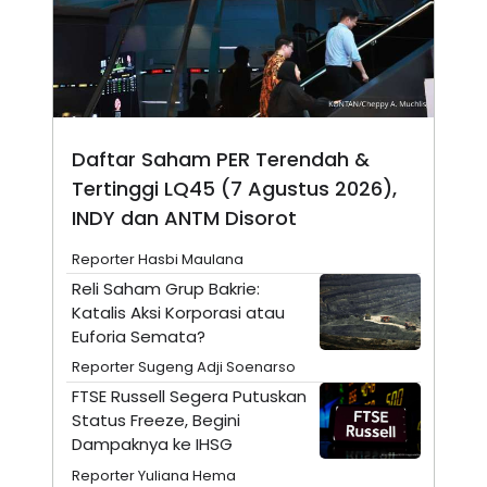
N
S
E
E
W
R
S
E
S
M
E
O
T
N
U
I
Daftar Saham PER Terendah &
P
A
Tertinggi LQ45 (7 Agustus 2026),
A
K
D
I
INDY dan ANTM Disorot
V
L
A
S
Reporter Hasbi Maulana
K
Reli Saham Grup Bakrie:
O
R
Katalis Aksi Korporasi atau
P
Euforia Semata?
O
R
Reporter Sugeng Adji Soenarso
A
FTSE Russell Segera Putuskan
S
I
Status Freeze, Begini
K
N
Dampaknya ke IHSG
I
A
Reporter Yuliana Hema
L
T