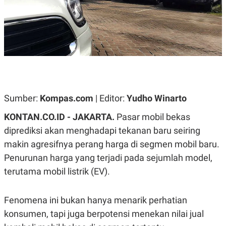
A
A
S
L
I
K
I
E
N
U
D
A
U
N
S
G
T
A
R
N
I
Sumber:
Kompas.com
| Editor:
Yudho Winarto
P
I
E
N
KONTAN.CO.ID -
JAKARTA.
Pasar mobil bekas
L
T
diprediksi akan menghadapi tekanan baru seiring
U
E
A
R
makin agresifnya perang harga di segmen mobil baru.
N
N
G
A
Penurunan harga yang terjadi pada sejumlah model,
U
S
terutama mobil listrik (EV).
S
I
A
O
H
N
A
A
Fenomena ini bukan hanya menarik perhatian
L
konsumen, tapi juga berpotensi menekan nilai jual
P
R
E
E