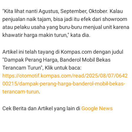
C
L
A
E
"Kita lihat nanti Agustus, September, Oktober. Kalau
D
A
E
S
penjualan naik tajam, bisa jadi itu efek dari showroom
M
E
Y
.
atau pelaku usaha yang buru-buru menjual unit karena
I
D
khawatir harga makin turun," kata dia.
L
K
A
I
Artikel ini telah tayang di Kompas.com dengan judul
N
N
G
E
"Dampak Perang Harga, Banderol Mobil Bekas
G
R
A
J
Terancam Turun", Klik untuk baca:
N
A
A
E
https://otomotif.kompas.com/read/2025/08/07/0642
N
M
00215/dampak-perang-harga-banderol-mobil-bekas-
C
I
E
T
terancam-turun
.
T
E
A
N
K
Cek Berita dan Artikel yang lain di
Google News
E
A
P
D
A
V
P
E
E
R