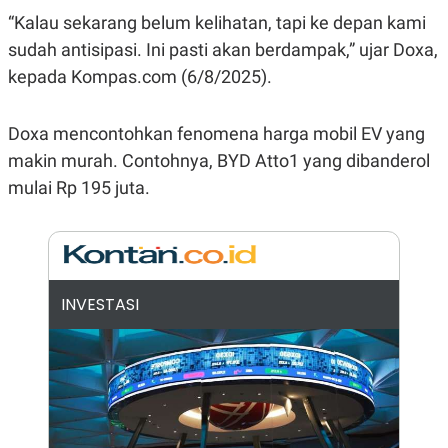
E
“Kalau sekarang belum kelihatan, tapi ke depan kami
R
F
B
sudah antisipasi. Ini pasti akan berdampak,” ujar Doxa,
O
U
kepada Kompas.com (6/8/2025).
K
S
U
I
S
N
E
Doxa mencontohkan fenomena harga mobil EV yang
S
makin murah. Contohnya, BYD Atto1 yang dibanderol
S
I
mulai Rp 195 juta.
N
S
I
G
H
T
S
B
INVESTASI
T
E
O
L
C
A
K
N
S
J
E
A
T
O
U
N
P