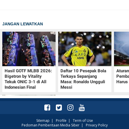
JANGAN LEWATKAN
Hasil GOTF MLBB 2026:
Daftar 10 Pesepak Bola
Aturan
Bigetron by Vitality
Terkaya Sepanjang
Pemba
Tekuk ONIC 3-1 di All
Masa: Ronaldo Ungguli
Harus 
Indonesian Final
Messi
Sitemap
|
Profile
|
Term of Use
Pedoman Pemberitaan Media Siber
|
Privacy Policy