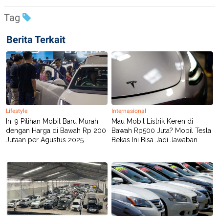
R
T
I
Tag
S
I
N
Berita Terkait
G
K
G
M
E
D
I
A
.
Lifestyle
Internasional
I
Ini 9 Pilihan Mobil Baru Murah
Mau Mobil Listrik Keren di
D
dengan Harga di Bawah Rp 200
Bawah Rp500 Juta? Mobil Tesla
Jutaan per Agustus 2025
Bekas Ini Bisa Jadi Jawaban
SITEMAP
PROFILE
TERM
OF
USE
PEDOMAN
PEMBERITAAN
SIBER
PRIVACY