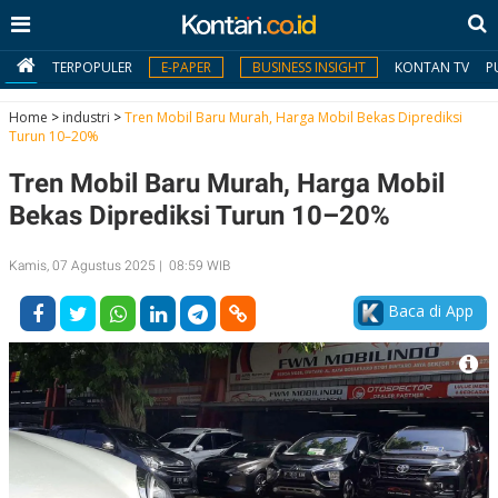
TERPOPULER
E-PAPER
BUSINESS INSIGHT
KONTAN TV
P
Home
>
industri
>
Tren Mobil Baru Murah, Harga Mobil Bekas Diprediksi
Turun 10–20%
MY
Tren Mobil Baru Murah, Harga Mobil
KONTAN
Bekas Diprediksi Turun 10–20%
Daftar
Kamis, 07 Agustus 2025 | 08:59 WIB
Masuk
Baca di App
BERITA
I
N
N
A
V
S
E
I
S
O
T
N