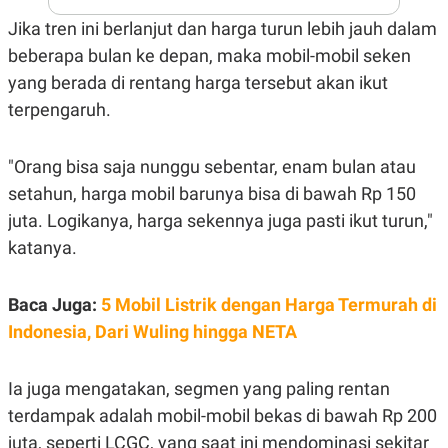
A
I
S
V
Jika tren ini berlanjut dan harga turun lebih jauh dalam
K
E
beberapa bulan ke depan, maka mobil-mobil seken
E
M
yang berada di rentang harga tersebut akan ikut
E
N
terpengaruh.
T
E
R
"Orang bisa saja nunggu sebentar, enam bulan atau
I
A
setahun, harga mobil barunya bisa di bawah Rp 150
N
juta. Logikanya, harga sekennya juga pasti ikut turun,"
L
E
katanya.
S
T
A
Baca Juga:
5 Mobil Listrik dengan Harga Termurah di
R
I
Indonesia, Dari Wuling hingga NETA
KANAL
Ia juga mengatakan, segmen yang paling rentan
terdampak adalah mobil-mobil bekas di bawah Rp 200
P
I
U
M
juta, seperti LCGC, yang saat ini mendominasi sekitar