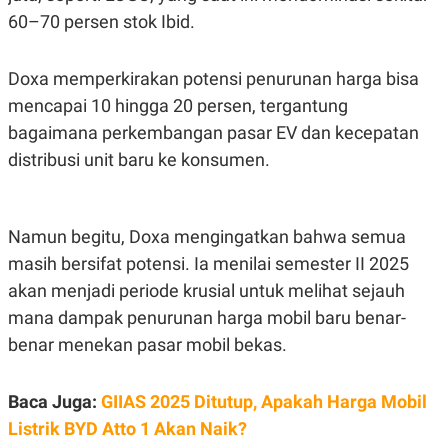
S
A
60–70 persen stok Ibid.
A
G
T
E
D
S
A
Doxa memperkirakan potensi penurunan harga bisa
T
A
mencapai 10 hingga 20 persen, tergantung
K
L
bagaimana perkembangan pasar EV dan kecepatan
O
I
distribusi unit baru ke konsumen.
N
P
T
S
A
U
N
S
T
Namun begitu, Doxa mengingatkan bahwa semua
V
masih bersifat potensi. Ia menilai semester II 2025
akan menjadi periode krusial untuk melihat sejauh
JARINGAN
mana dampak penurunan harga mobil baru benar-
K
P
benar menekan pasar mobil bekas.
O
R
N
E
T
S
Baca Juga:
GIIAS 2025 Ditutup, Apakah Harga Mobil
A
S
N
R
Listrik BYD Atto 1 Akan Naik?
A
E