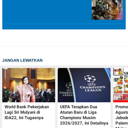
JANGAN LEWATKAN
World Bank Pekerjakan
UEFA Terapkan Dua
Promo
Lagi Sri Mulyani di
Aturan Baru di Liga
Agust
IDA22, Ini Tugasnya
Champions Musim
Jabod
2026/2027, Ini Detailnya
Palem