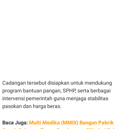
E
E
H
S
A
T
T
Y
A
L
N
E
E
A
N
N
G
A
L
L
I
I
S
S
H
I
S
E
K
X
O
E
L
Cadangan tersebut disiapkan untuk mendukung
C
O
U
M
program bantuan pangan, SPHP, serta berbagai
T
intervensi pemerintah guna menjaga stabilitas
I
V
pasokan dan harga beras.
E
C
O
R
Baca Juga:
Multi Medika (MMIX) Bangun Pabrik
N