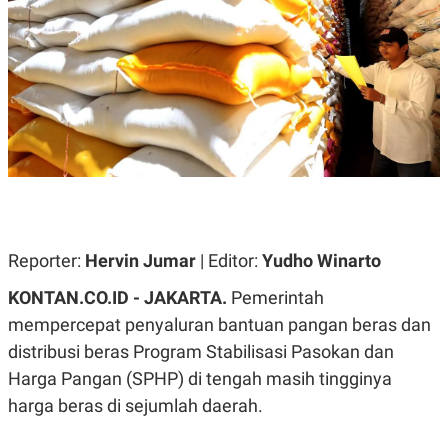
A
A
S
L
I
K
I
E
N
U
D
A
U
N
S
G
T
A
R
N
I
P
I
E
N
L
T
Reporter:
U
E
Hervin Jumar
| Editor:
Yudho Winarto
A
R
N
N
KONTAN.CO.ID - JAKARTA.
Pemerintah
G
A
mempercepat penyaluran bantuan pangan beras dan
U
S
S
I
distribusi beras Program Stabilisasi Pasokan dan
A
O
H
N
Harga Pangan (SPHP) di tengah masih tingginya
A
A
L
harga beras di sejumlah daerah.
P
R
E
E