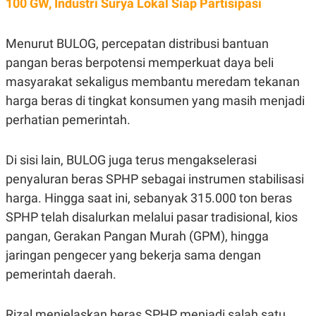
100 GW, Industri Surya Lokal Siap Partisipasi
S
A
A
G
T
E
D
S
Menurut BULOG, percepatan distribusi bantuan
A
T
pangan beras berpotensi memperkuat daya beli
A
masyarakat sekaligus membantu meredam tekanan
K
L
harga beras di tingkat konsumen yang masih menjadi
O
I
N
P
perhatian pemerintah.
T
S
A
U
N
S
T
Di sisi lain, BULOG juga terus mengakselerasi
V
penyaluran beras SPHP sebagai instrumen stabilisasi
harga. Hingga saat ini, sebanyak 315.000 ton beras
JARINGAN
SPHP telah disalurkan melalui pasar tradisional, kios
pangan, Gerakan Pangan Murah (GPM), hingga
K
P
O
R
jaringan pengecer yang bekerja sama dengan
N
E
pemerintah daerah.
T
S
A
S
N
R
A
E
Rizal menjelaskan beras SPHP menjadi salah satu