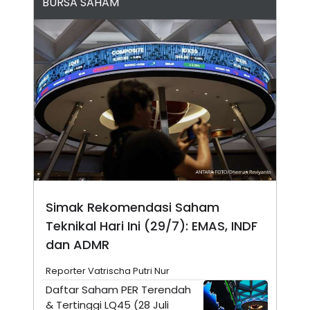
BURSA SAHAM
N
S
E
E
W
R
S
E
S
M
E
O
T
N
U
I
P
A
A
K
D
I
V
L
A
S
K
O
R
Simak Rekomendasi Saham
P
O
Teknikal Hari Ini (29/7): EMAS, INDF
R
A
dan ADMR
S
I
Reporter Vatrischa Putri Nur
K
N
Daftar Saham PER Terendah
I
A
& Tertinggi LQ45 (28 Juli
L
T