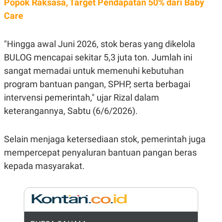
Popok Raksasa, Target Pendapatan 50% dari Baby
E
R
Care
F
B
O
U
K
S
"Hingga awal Juni 2026, stok beras yang dikelola
U
I
S
N
BULOG mencapai sekitar 5,3 juta ton. Jumlah ini
E
sangat memadai untuk memenuhi kebutuhan
S
S
program bantuan pangan, SPHP, serta berbagai
I
N
intervensi pemerintah," ujar Rizal dalam
S
keterangannya, Sabtu (6/6/2026).
I
G
H
T
Selain menjaga ketersediaan stok, pemerintah juga
S
B
mempercepat penyaluran bantuan pangan beras
T
E
O
L
kepada masyarakat.
C
A
K
N
S
J
E
A
T
O
U
N
P