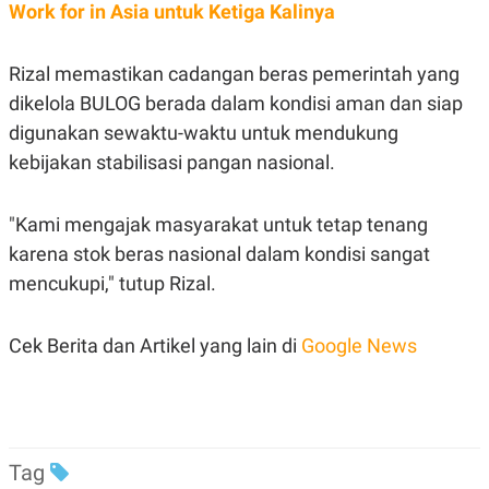
R
T
Work for in Asia untuk Ketiga Kalinya
I
S
I
Rizal memastikan cadangan beras pemerintah yang
N
G
dikelola BULOG berada dalam kondisi aman dan siap
K
digunakan sewaktu-waktu untuk mendukung
G
M
kebijakan stabilisasi pangan nasional.
E
D
I
"Kami mengajak masyarakat untuk tetap tenang
A
.
karena stok beras nasional dalam kondisi sangat
I
mencukupi," tutup Rizal.
D
Cek Berita dan Artikel yang lain di
Google News
SITEMAP
PROFILE
TERM
OF
USE
PEDOMAN
PEMBERITAAN
SIBER
Tag
PRIVACY