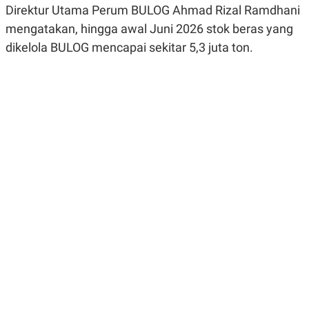
Direktur Utama Perum BULOG Ahmad Rizal Ramdhani
R
G
S
I
mengatakan, hingga awal Juni 2026 stok beras yang
O
O
N
N
dikelola BULOG mencapai sekitar 5,3 juta ton.
A
A
L
L
F
I
N
A
N
C
E
Y
C
A
A
N
R
G
I
T
T
E
A
R
H
.
U
.
.
K
L
E
I
S
F