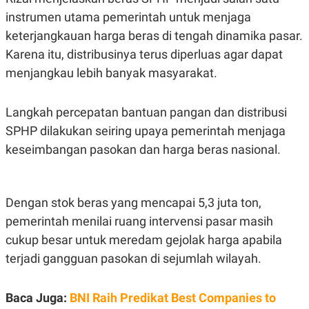
C
L
A
E
instrumen utama pemerintah untuk menjaga
D
A
keterjangkauan harga beras di tengah dinamika pasar.
E
S
M
E
Karena itu, distribusinya terus diperluas agar dapat
Y
.
I
menjangkau lebih banyak masyarakat.
D
L
K
A
I
Langkah percepatan bantuan pangan dan distribusi
N
N
SPHP dilakukan seiring upaya pemerintah menjaga
G
E
G
R
keseimbangan pasokan dan harga beras nasional.
A
J
N
A
A
E
N
M
C
I
Dengan stok beras yang mencapai 5,3 juta ton,
E
T
T
E
pemerintah menilai ruang intervensi pasar masih
A
N
cukup besar untuk meredam gejolak harga apabila
K
terjadi gangguan pasokan di sejumlah wilayah.
E
A
P
D
A
V
P
E
Baca Juga:
BNI Raih Predikat Best Companies to
E
R