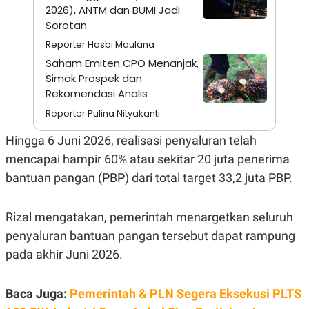
A
I
2026), ANTM dan BUMI Jadi
S
V
Sorotan
K
E
E
Reporter Hasbi Maulana
M
E
Saham Emiten CPO Menanjak,
N
Simak Prospek dan
T
Rekomendasi Analis
E
R
Reporter Pulina Nityakanti
I
A
N
Hingga 6 Juni 2026, realisasi penyaluran telah
L
mencapai hampir 60% atau sekitar 20 juta penerima
E
bantuan pangan (PBP) dari total target 33,2 juta PBP.
S
T
A
R
Rizal mengatakan, pemerintah menargetkan seluruh
I
penyaluran bantuan pangan tersebut dapat rampung
pada akhir Juni 2026.
KANAL
P
I
Baca Juga:
Pemerintah & PLN Segera Eksekusi PLTS
U
M