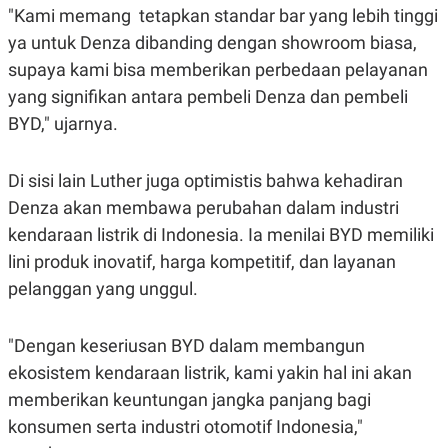
S
A
"Kami memang tetapkan standar bar yang lebih tinggi
A
G
T
E
ya untuk Denza dibanding dengan showroom biasa,
D
S
supaya kami bisa memberikan perbedaan pelayanan
A
T
yang signifikan antara pembeli Denza dan pembeli
A
BYD," ujarnya.
K
L
O
I
N
P
T
S
Di sisi lain Luther juga optimistis bahwa kehadiran
A
U
Denza akan membawa perubahan dalam industri
N
S
T
kendaraan listrik di Indonesia. Ia menilai BYD memiliki
V
lini produk inovatif, harga kompetitif, dan layanan
pelanggan yang unggul.
JARINGAN
K
P
"Dengan keseriusan BYD dalam membangun
O
R
ekosistem kendaraan listrik, kami yakin hal ini akan
N
E
T
S
memberikan keuntungan jangka panjang bagi
A
S
N
R
konsumen serta industri otomotif Indonesia,"
A
E