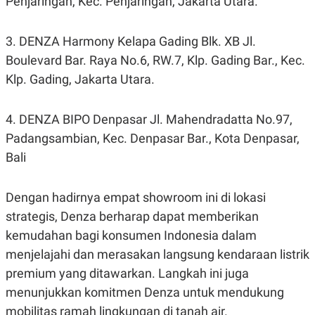
Penjaringan, Kec. Penjaringan, Jakarta Utara.
R
T
I
S
I
3. DENZA Harmony Kelapa Gading Blk. XB Jl.
N
Boulevard Bar. Raya No.6, RW.7, Klp. Gading Bar., Kec.
G
Klp. Gading, Jakarta Utara.
K
G
M
E
4. DENZA BIPO Denpasar Jl. Mahendradatta No.97,
D
I
Padangsambian, Kec. Denpasar Bar., Kota Denpasar,
A
Bali
.
I
D
Dengan hadirnya empat showroom ini di lokasi
strategis, Denza berharap dapat memberikan
kemudahan bagi konsumen Indonesia dalam
SITEMAP
PROFILE
TERM
OF
menjelajahi dan merasakan langsung kendaraan listrik
USE
premium yang ditawarkan. Langkah ini juga
PEDOMAN
PEMBERITAAN
menunjukkan komitmen Denza untuk mendukung
SIBER
mobilitas ramah lingkungan di tanah air.
PRIVACY