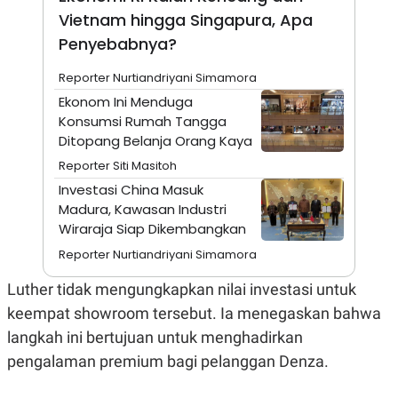
A
I
Vietnam hingga Singapura, Apa
S
V
K
E
Penyebabnya?
E
M
Reporter Nurtiandriyani Simamora
E
N
Ekonom Ini Menduga
T
Konsumsi Rumah Tangga
E
R
Ditopang Belanja Orang Kaya
I
A
Reporter Siti Masitoh
N
Investasi China Masuk
L
Madura, Kawasan Industri
E
Wiraraja Siap Dikembangkan
S
T
Reporter Nurtiandriyani Simamora
A
R
I
Luther tidak mengungkapkan nilai investasi untuk
keempat showroom tersebut. Ia menegaskan bahwa
KANAL
langkah ini bertujuan untuk menghadirkan
pengalaman premium bagi pelanggan Denza.
P
I
U
M