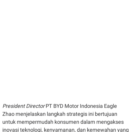
E
E
H
S
A
T
T
Y
A
L
N
E
E
A
N
N
G
A
L
L
I
I
S
S
H
I
S
E
K
X
O
E
L
C
O
U
M
T
I
V
President Director
PT BYD Motor Indonesia Eagle
E
Zhao menjelaskan langkah strategis ini bertujuan
C
O
untuk mempermudah konsumen dalam mengakses
R
N
inovasi teknologi, kenyamanan, dan kemewahan yang