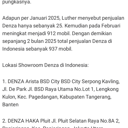
pungkasnya.
C
L
A
E
D
A
E
S
Adapun per Januari 2025, Luther menyebut penjualan
M
E
Y
.
Denza hanya sebanyak 25. Kemudian pada Februari
I
meningkat menjadi 912 mobil. Dengan demikian
D
sepanjang 2 bulan 2025 total penjualan Denza di
L
K
A
I
Indonesia sebanyak 937 mobil.
N
N
G
E
G
R
A
J
Lokasi Showroom Denza di Indonesia:
N
A
A
E
N
M
1. DENZA Arista BSD City BSD City Serpong Kavling,
C
I
E
T
Jl. De Park Jl. BSD Raya Utama No.Lot 1, Lengkong
T
E
A
N
Kulon, Kec. Pagedangan, Kabupaten Tangerang,
K
Banten
E
A
P
D
A
V
2. DENZA HAKA Pluit Jl. Pluit Selatan Raya No.8A 2,
P
E
E
R