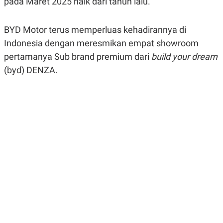
pada Maret 2025 naik dari tahun lalu.
R
G
S
I
O
O
BYD Motor terus memperluas kehadirannya di
N
N
A
A
Indonesia dengan meresmikan empat showroom
L
L
F
pertamanya Sub brand premium dari
build your dream
I
(byd) DENZA.
N
A
N
C
E
Y
C
A
A
N
R
G
I
T
T
E
A
R
H
.
U
.
.
K
L
E
I
S
F