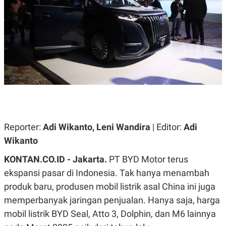
A
A
S
L
I
K
I
E
N
U
D
A
U
N
S
G
T
A
R
N
I
P
I
E
N
L
T
Reporter:
Adi Wikanto, Leni Wandira
| Editor:
Adi
U
E
A
R
Wikanto
N
N
G
A
KONTAN.CO.ID - Jakarta.
PT BYD Motor terus
U
S
S
I
ekspansi pasar di Indonesia. Tak hanya menambah
A
O
produk baru, produsen mobil listrik asal China ini juga
H
N
A
A
memperbanyak jaringan penjualan. Hanya saja, harga
L
mobil listrik BYD Seal, Atto 3, Dolphin, dan M6 lainnya
P
R
E
E