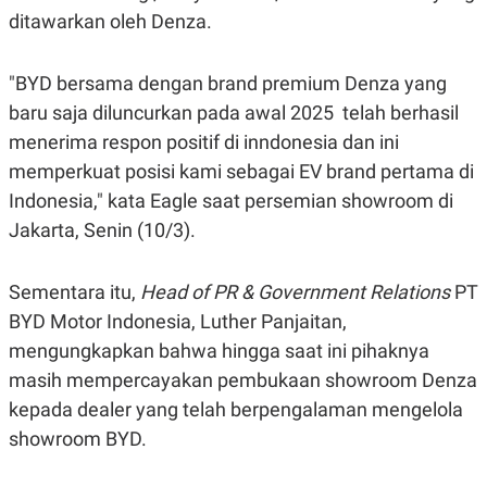
E
ditawarkan oleh Denza.
R
F
B
O
U
"BYD bersama dengan brand premium Denza yang
K
S
U
I
baru saja diluncurkan pada awal 2025 telah berhasil
S
N
E
menerima respon positif di inndonesia dan ini
S
memperkuat posisi kami sebagai EV brand pertama di
S
I
Indonesia," kata Eagle saat persemian showroom di
N
S
Jakarta, Senin (10/3).
I
G
H
Sementara itu,
Head of PR & Government Relations
PT
T
BYD Motor Indonesia, Luther Panjaitan,
S
B
T
E
mengungkapkan bahwa hingga saat ini pihaknya
O
L
C
A
masih mempercayakan pembukaan showroom Denza
K
N
kepada dealer yang telah berpengalaman mengelola
S
J
E
A
showroom BYD.
T
O
U
N
P