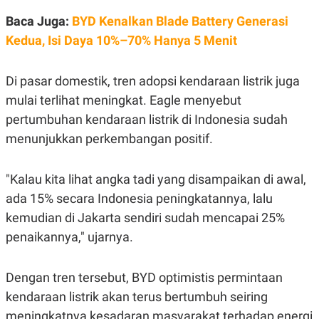
S
A
A
G
Baca Juga:
BYD Kenalkan Blade Battery Generasi
T
E
D
S
Kedua, Isi Daya 10%–70% Hanya 5 Menit
A
T
A
Di pasar domestik, tren adopsi kendaraan listrik juga
K
L
mulai terlihat meningkat. Eagle menyebut
O
I
N
P
pertumbuhan kendaraan listrik di Indonesia sudah
T
S
A
U
menunjukkan perkembangan positif.
N
S
T
V
"Kalau kita lihat angka tadi yang disampaikan di awal,
ada 15% secara Indonesia peningkatannya, lalu
JARINGAN
kemudian di Jakarta sendiri sudah mencapai 25%
penaikannya," ujarnya.
K
P
O
R
N
E
Dengan tren tersebut, BYD optimistis permintaan
T
S
A
S
kendaraan listrik akan terus bertumbuh seiring
N
R
A
E
meningkatnya kesadaran masyarakat terhadap energi