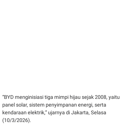
E
E
H
S
A
T
T
Y
A
L
N
E
E
A
N
N
G
A
L
L
I
I
S
S
H
I
S
E
K
X
O
E
L
C
O
U
M
T
“BYD menginisiasi tiga mimpi hijau sejak 2008, yaitu
I
V
panel solar, sistem penyimpanan energi, serta
E
C
kendaraan elektrik,” ujarnya di Jakarta, Selasa
O
(10/3/2026).
R
N