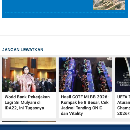
JANGAN LEWATKAN
World Bank Pekerjakan
Hasil GOTF MLBB 2026:
UEFA 
Lagi Sri Mulyani di
Kompak ke 8 Besar, Cek
Aturan
IDA22, Ini Tugasnya
Jadwal Tanding ONIC
Champ
dan Vitality
2026/2