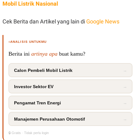
R
T
Mobil Listrik Nasional
I
S
I
Cek Berita dan Artikel yang lain di
Google News
N
G
K
G
ANALISIS UNTUKMU
M
E
Berita ini
artinya apa
buat kamu?
D
I
A
Calon Pembeli Mobil Listrik
→
.
I
D
Investor Sektor EV
→
Pengamat Tren Energi
→
SITEMAP
PROFILE
TERM
OF
USE
Manajemen Perusahaan Otomotif
→
PEDOMAN
PEMBERITAAN
SIBER
🔒 Gratis · Tidak perlu login
PRIVACY