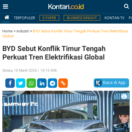
TERPOPULER
E-PAPER
BUSINESS INSIGHT
KONTAN TV
P
Home
>
industri
>
BYD Sebut Konflik Timur Tengah Perkuat Tren Elektrifikasi
Global
MY
BYD Sebut Konflik Timur Tengah
KONTAN
Perkuat Tren Elektrifikasi Global
Daftar
Selasa, 10 Maret 2026 | 18:15 WIB
Masuk
Baca di App
BERITA
I
N
N
A
V
S
E
I
S
O
T
N