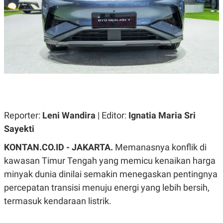
A
A
S
L
I
K
I
E
N
U
D
A
U
N
S
G
T
A
R
N
I
P
I
E
N
Reporter:
Leni Wandira
| Editor:
Ignatia Maria Sri
L
T
Sayekti
U
E
A
R
N
N
KONTAN.CO.ID - JAKARTA.
Memanasnya konflik di
G
A
kawasan Timur Tengah yang memicu kenaikan harga
U
S
S
I
minyak dunia dinilai semakin menegaskan pentingnya
A
O
H
N
percepatan transisi menuju energi yang lebih bersih,
A
A
termasuk kendaraan listrik.
L
P
R
E
E