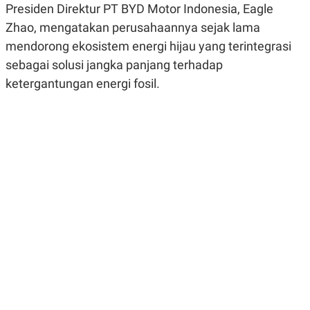
Presiden Direktur PT BYD Motor Indonesia, Eagle
R
G
S
I
Zhao, mengatakan perusahaannya sejak lama
O
O
N
N
mendorong ekosistem energi hijau yang terintegrasi
A
A
sebagai solusi jangka panjang terhadap
L
L
F
ketergantungan energi fosil.
I
N
A
N
C
E
Y
C
A
A
N
R
G
I
T
T
E
A
R
H
.
U
.
.
K
L
E
I
S
F