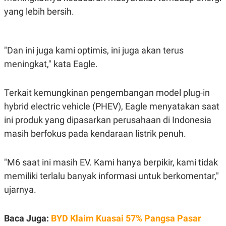
C
L
A
E
yang lebih bersih.
D
A
E
S
M
E
Y
.
"Dan ini juga kami optimis, ini juga akan terus
I
D
meningkat," kata Eagle.
L
K
A
I
N
N
Terkait kemungkinan pengembangan model plug-in
G
E
G
R
hybrid electric vehicle (PHEV), Eagle menyatakan saat
A
J
ini produk yang dipasarkan perusahaan di Indonesia
N
A
A
E
masih berfokus pada kendaraan listrik penuh.
N
M
C
I
E
T
T
E
"M6 saat ini masih EV. Kami hanya berpikir, kami tidak
A
N
memiliki terlalu banyak informasi untuk berkomentar,"
K
ujarnya.
E
A
P
D
A
V
P
E
Baca Juga:
BYD Klaim Kuasai 57% Pangsa Pasar
E
R