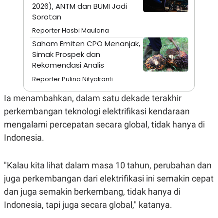
A
I
2026), ANTM dan BUMI Jadi
S
V
Sorotan
K
E
E
Reporter Hasbi Maulana
M
E
Saham Emiten CPO Menanjak,
N
Simak Prospek dan
T
Rekomendasi Analis
E
R
Reporter Pulina Nityakanti
I
A
N
Ia menambahkan, dalam satu dekade terakhir
L
perkembangan teknologi elektrifikasi kendaraan
E
mengalami percepatan secara global, tidak hanya di
S
T
Indonesia.
A
R
I
"Kalau kita lihat dalam masa 10 tahun, perubahan dan
juga perkembangan dari elektrifikasi ini semakin cepat
KANAL
dan juga semakin berkembang, tidak hanya di
Indonesia, tapi juga secara global," katanya.
P
I
U
M