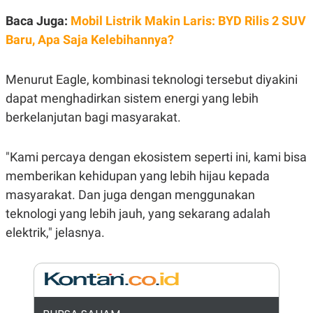
E
R
Baca Juga:
Mobil Listrik Makin Laris: BYD Rilis 2 SUV
F
B
Baru, Apa Saja Kelebihannya?
O
U
K
S
U
I
S
N
Menurut Eagle, kombinasi teknologi tersebut diyakini
E
dapat menghadirkan sistem energi yang lebih
S
S
berkelanjutan bagi masyarakat.
I
N
S
"Kami percaya dengan ekosistem seperti ini, kami bisa
I
G
memberikan kehidupan yang lebih hijau kepada
H
T
masyarakat. Dan juga dengan menggunakan
S
B
teknologi yang lebih jauh, yang sekarang adalah
T
E
O
L
elektrik," jelasnya.
C
A
K
N
S
J
E
A
T
O
U
N
P