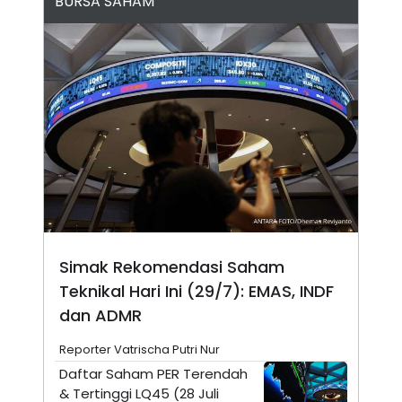
BURSA SAHAM
N
S
E
E
W
R
S
E
S
M
E
O
T
N
U
I
P
A
A
K
D
I
V
L
A
S
K
O
R
Simak Rekomendasi Saham
P
O
Teknikal Hari Ini (29/7): EMAS, INDF
R
dan ADMR
A
S
I
Reporter Vatrischa Putri Nur
K
N
Daftar Saham PER Terendah
I
A
& Tertinggi LQ45 (28 Juli
L
T