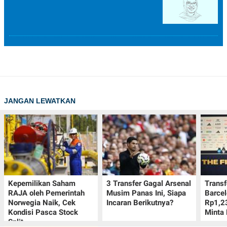
JANGAN LEWATKAN
Kepemilikan Saham
3 Transfer Gagal Arsenal
Transf
RAJA oleh Pemerintah
Musim Panas Ini, Siapa
Barcel
Norwegia Naik, Cek
Incaran Berikutnya?
Rp1,23
Kondisi Pasca Stock
Minta 
Split