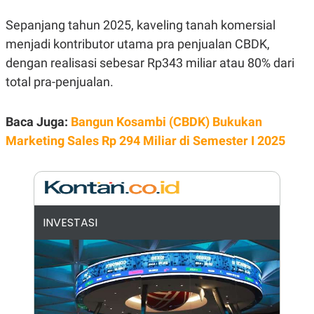
E
R
Sepanjang tahun 2025, kaveling tanah komersial
F
B
menjadi kontributor utama pra penjualan CBDK,
O
U
K
S
dengan realisasi sebesar Rp343 miliar atau 80% dari
U
I
S
N
total pra-penjualan.
E
S
S
Baca Juga:
Bangun Kosambi (CBDK) Bukukan
I
N
Marketing Sales Rp 294 Miliar di Semester I 2025
S
I
G
H
T
S
B
T
E
INVESTASI
O
L
C
A
K
N
S
J
E
A
T
O
U
N
P