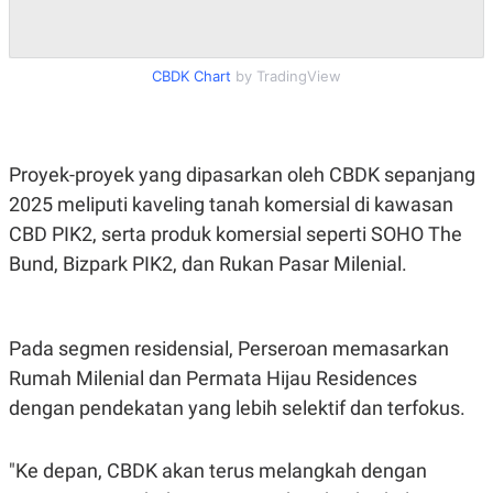
R
T
I
S
I
CBDK Chart
by TradingView
N
G
K
G
M
Proyek-proyek yang dipasarkan oleh CBDK sepanjang
E
D
2025 meliputi kaveling tanah komersial di kawasan
I
CBD PIK2, serta produk komersial seperti SOHO The
A
.
Bund, Bizpark PIK2, dan Rukan Pasar Milenial.
I
D
Pada segmen residensial, Perseroan memasarkan
SITEMAP
PROFILE
TERM
Rumah Milenial dan Permata Hijau Residences
OF
USE
dengan pendekatan yang lebih selektif dan terfokus.
PEDOMAN
PEMBERITAAN
SIBER
"Ke depan, CBDK akan terus melangkah dengan
PRIVACY