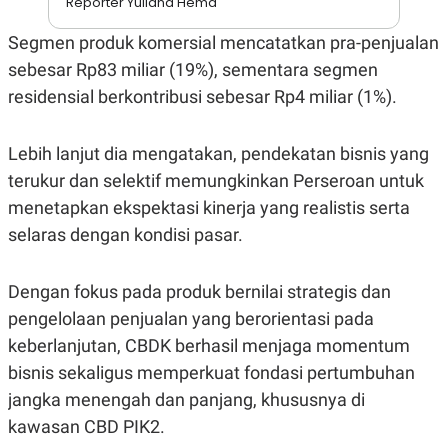
Reporter Yuliana Hema
A
I
S
V
K
E
Segmen produk komersial mencatatkan pra-penjualan
E
sebesar Rp83 miliar (19%), sementara segmen
M
E
residensial berkontribusi sebesar Rp4 miliar (1%).
N
T
E
R
Lebih lanjut dia mengatakan, pendekatan bisnis yang
I
terukur dan selektif memungkinkan Perseroan untuk
A
N
menetapkan ekspektasi kinerja yang realistis serta
L
selaras dengan kondisi pasar.
E
S
T
A
Dengan fokus pada produk bernilai strategis dan
R
pengelolaan penjualan yang berorientasi pada
I
keberlanjutan, CBDK berhasil menjaga momentum
bisnis sekaligus memperkuat fondasi pertumbuhan
KANAL
jangka menengah dan panjang, khususnya di
P
I
kawasan CBD PIK2.
U
M