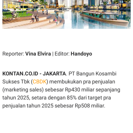
A
A
S
L
I
K
I
E
N
U
D
A
U
N
S
G
T
A
R
Reporter:
Vina Elvira
| Editor:
Handoyo
N
I
P
I
E
N
L
T
KONTAN.CO.ID - JAKARTA
. PT Bangun Kosambi
U
E
Sukses Tbk (
CBDK
) membukukan pra penjualan
A
R
N
N
(marketing sales) sebesar Rp430 miliar sepanjang
G
A
U
S
tahun 2025, setara dengan 85% dari target pra
S
I
penjualan tahun 2025 sebesar Rp508 miliar.
A
O
H
N
A
A
L
P
R
E
E