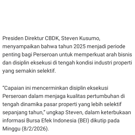
E
E
H
S
A
T
T
Y
A
L
N
E
E
A
N
N
Presiden Direktur CBDK, Steven Kusumo,
G
A
menyampaikan bahwa tahun 2025 menjadi periode
L
L
I
I
penting bagi Perseroan untuk memperkuat arah bisnis
S
S
H
I
dan disiplin eksekusi di tengah kondisi industri properti
S
yang semakin selektif.
E
K
X
O
E
L
“Capaian ini mencerminkan disiplin eksekusi
C
O
U
M
Perseroan dalam menjaga kualitas pertumbuhan di
T
I
tengah dinamika pasar properti yang lebih selektif
V
sepanjang tahun,” ungkap Steven, dalam keterbukaan
E
C
informasi Bursa Efek Indonesia (BEI) dikutip pada
O
R
Minggu (8/2/2026).
N