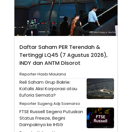
N
S
E
E
W
R
S
E
S
M
E
O
T
N
U
I
P
A
Daftar Saham PER Terendah &
A
K
Tertinggi LQ45 (7 Agustus 2026),
D
I
V
L
INDY dan ANTM Disorot
A
S
Reporter Hasbi Maulana
K
O
Reli Saham Grup Bakrie:
R
Katalis Aksi Korporasi atau
P
O
Euforia Semata?
R
A
Reporter Sugeng Adji Soenarso
S
FTSE Russell Segera Putuskan
I
Status Freeze, Begini
K
N
Dampaknya ke IHSG
I
A
L
T