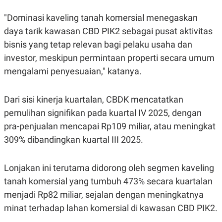
S
A
A
G
"Dominasi kaveling tanah komersial menegaskan
T
E
D
S
daya tarik kawasan CBD PIK2 sebagai pusat aktivitas
A
T
bisnis yang tetap relevan bagi pelaku usaha dan
A
investor, meskipun permintaan properti secara umum
K
L
mengalami penyesuaian," katanya.
O
I
N
P
T
S
A
U
Dari sisi kinerja kuartalan, CBDK mencatatkan
N
S
T
pemulihan signifikan pada kuartal IV 2025, dengan
V
pra-penjualan mencapai Rp109 miliar, atau meningkat
309% dibandingkan kuartal III 2025.
JARINGAN
Lonjakan ini terutama didorong oleh segmen kaveling
K
P
O
R
tanah komersial yang tumbuh 473% secara kuartalan
N
E
T
S
menjadi Rp82 miliar, sejalan dengan meningkatnya
A
S
minat terhadap lahan komersial di kawasan CBD PIK2.
N
R
A
E