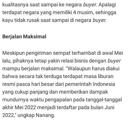
S
A
kualitasnya saat sampai ke negara
buyer
. Apalagi
A
G
T
E
terdapat negara yang memiliki 4 musim, sehingga
D
S
kayu tidak rusak saat sampai di negara
buyer.
A
T
A
Berjalan Maksimal
K
L
O
I
N
P
T
S
Meskipun pengiriman sempat terhambat di awal Mei
A
U
N
S
lalu, pihaknya tetap yakin relasi bisnis dengan
buyer
T
mampu berjalan maksimal. "Walaupun harus diakui
V
bahwa secara tak terduga terdapat masa liburan
resmi pasca hari besar dari pemerintah Indonesia
JARINGAN
yang cukup panjang dan memberikan dampak
K
P
mundurnya waktu pengapalan pada tanggal-tanggal
O
R
akhir Mei 2022 menjadi terdaftar pada bulan Juni
N
E
T
S
2022," ungkap Nanang.
A
S
N
R
A
E