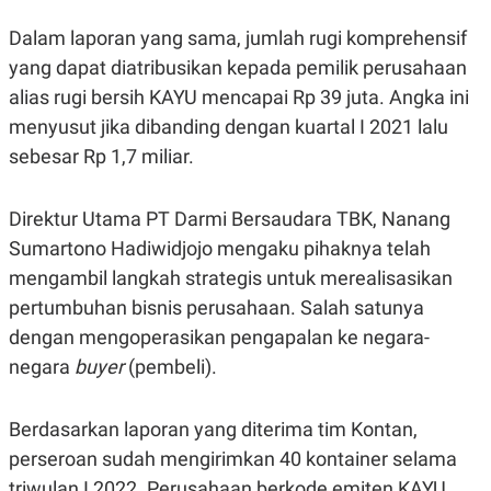
E
E
H
S
Dalam laporan yang sama, jumlah rugi komprehensif
A
T
T
Y
yang dapat diatribusikan kepada pemilik perusahaan
A
L
N
E
alias rugi bersih KAYU mencapai Rp 39 juta. Angka ini
E
A
menyusut jika dibanding dengan kuartal I 2021 lalu
N
N
G
A
sebesar Rp 1,7 miliar.
L
L
I
I
S
S
Direktur Utama PT Darmi Bersaudara TBK, Nanang
H
I
S
Sumartono Hadiwidjojo mengaku pihaknya telah
E
K
mengambil langkah strategis untuk merealisasikan
X
O
E
L
pertumbuhan bisnis perusahaan. Salah satunya
C
O
dengan mengoperasikan pengapalan ke negara-
U
M
T
negara
buyer
(pembeli).
I
V
E
C
Berdasarkan laporan yang diterima tim Kontan,
O
perseroan sudah mengirimkan 40 kontainer selama
R
N
triwulan I 2022. Perusahaan berkode emiten KAYU