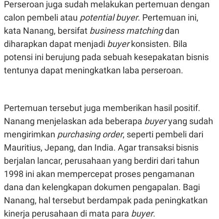
C
L
Perseroan juga sudah melakukan pertemuan dengan
A
E
calon pembeli atau
potential buyer
. Pertemuan ini,
D
A
E
S
kata Nanang, bersifat
business matching
dan
M
E
Y
.
diharapkan dapat menjadi
buyer
konsisten. Bila
I
potensi ini berujung pada sebuah kesepakatan bisnis
D
tentunya dapat meningkatkan laba perseroan.
L
K
A
I
N
N
G
E
G
R
Pertemuan tersebut juga memberikan hasil positif.
A
J
N
A
Nanang menjelaskan ada beberapa
buyer
yang sudah
A
E
N
M
mengirimkan
purchasing order
, seperti pembeli dari
C
I
Mauritius, Jepang, dan India. Agar transaksi bisnis
E
T
T
E
berjalan lancar, perusahaan yang berdiri dari tahun
A
N
K
1998 ini akan mempercepat proses pengamanan
E
A
dana dan kelengkapan dokumen pengapalan. Bagi
P
D
Nanang, hal tersebut berdampak pada peningkatkan
A
V
P
E
kinerja perusahaan di mata para
buyer
.
E
R