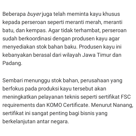
R
T
I
S
Beberapa
buyer
juga telah meminta kayu khusus
I
kepada perseroan seperti meranti merah, meranti
N
G
batu, dan kempas. Agar tidak terhambat, perseroan
K
sudah berkoordinasi dengan produsen kayu agar
G
M
menyediakan stok bahan baku. Produsen kayu ini
E
kebanyakan berasal dari wilayah Jawa Timur dan
D
I
Padang.
A
.
I
D
Sembari menunggu stok bahan, perusahaan yang
berfokus pada produksi kayu tersebut akan
meningkatkan pelayanan teknis seperti sertifikat FSC
SITEMAP
PROFILE
TERM
requirements dan KOMO Certificate. Menurut Nanang,
OF
USE
sertifikat ini sangat penting bagi bisnis yang
PEDOMAN
berkelanjutan antar negara.
PEMBERITAAN
SIBER
PRIVACY