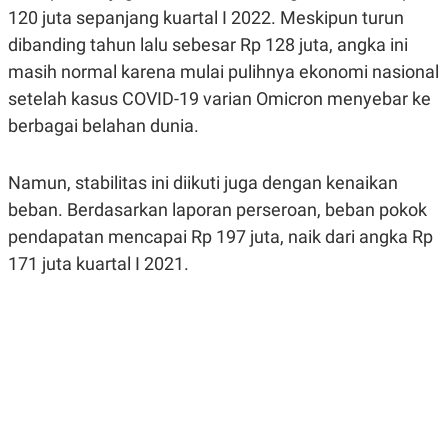
A
A
120 juta sepanjang kuartal I 2022. Meskipun turun
S
L
dibanding tahun lalu sebesar Rp 128 juta, angka ini
I
masih normal karena mulai pulihnya ekonomi nasional
K
I
E
N
setelah kasus COVID-19 varian Omicron menyebar ke
U
D
A
U
berbagai belahan dunia.
N
S
G
T
A
R
Namun, stabilitas ini diikuti juga dengan kenaikan
N
I
beban. Berdasarkan laporan perseroan, beban pokok
P
I
E
N
pendapatan mencapai Rp 197 juta, naik dari angka Rp
L
T
U
E
171 juta kuartal I 2021.
A
R
N
N
G
A
U
S
S
I
A
O
H
N
A
A
L
P
R
E
E