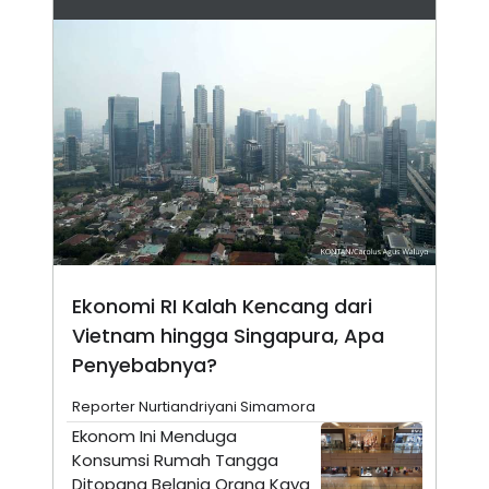
N
S
E
E
W
R
S
E
S
M
E
O
T
N
U
I
P
A
A
K
D
I
V
L
A
S
K
O
Ekonomi RI Kalah Kencang dari
R
P
Vietnam hingga Singapura, Apa
O
Penyebabnya?
R
A
S
Reporter Nurtiandriyani Simamora
I
Ekonom Ini Menduga
K
N
Konsumsi Rumah Tangga
I
A
L
T
Ditopang Belanja Orang Kaya