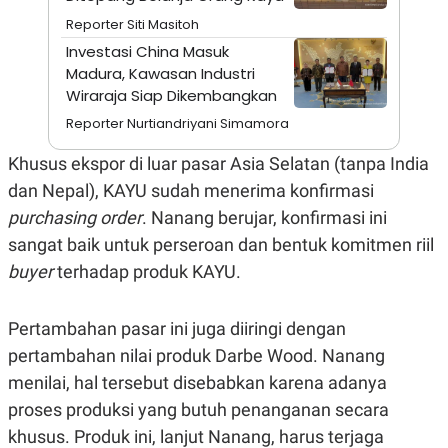
A
I
S
V
Reporter Siti Masitoh
K
E
Investasi China Masuk
E
M
Madura, Kawasan Industri
E
Wiraraja Siap Dikembangkan
N
T
Reporter Nurtiandriyani Simamora
E
R
Khusus ekspor di luar pasar Asia Selatan (tanpa India
I
A
dan Nepal), KAYU sudah menerima konfirmasi
N
purchasing order
. Nanang berujar, konfirmasi ini
L
E
sangat baik untuk perseroan dan bentuk komitmen riil
S
buyer
terhadap produk KAYU.
T
A
R
I
Pertambahan pasar ini juga diiringi dengan
pertambahan nilai produk Darbe Wood. Nanang
KANAL
menilai, hal tersebut disebabkan karena adanya
proses produksi yang butuh penanganan secara
P
I
khusus. Produk ini, lanjut Nanang, harus terjaga
U
M