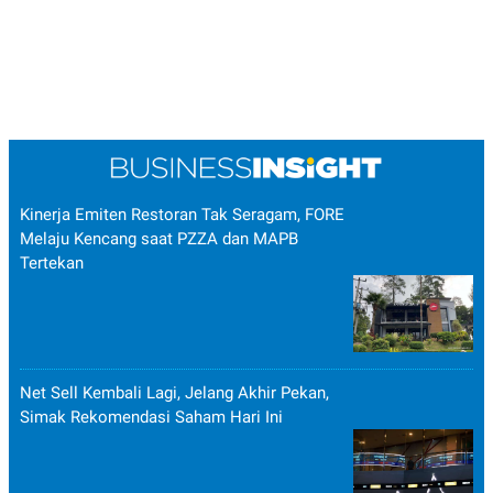
Kinerja Emiten Restoran Tak Seragam, FORE
Melaju Kencang saat PZZA dan MAPB
Tertekan
Net Sell Kembali Lagi, Jelang Akhir Pekan,
Simak Rekomendasi Saham Hari Ini