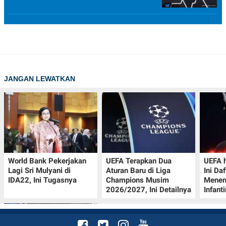
JANGAN LEWATKAN
World Bank Pekerjakan
UEFA Terapkan Dua
UEFA h
Lagi Sri Mulyani di
Aturan Baru di Liga
Ini Da
IDA22, Ini Tugasnya
Champions Musim
Menen
2026/2027, Ini Detailnya
Infant