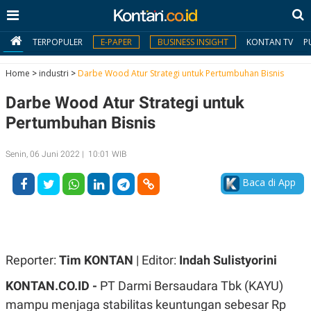
TERPOPULER
E-PAPER
BUSINESS INSIGHT
KONTAN TV
P
Home
>
industri
>
Darbe Wood Atur Strategi untuk Pertumbuhan Bisnis
Darbe Wood Atur Strategi untuk
MY
KONTAN
Pertumbuhan Bisnis
Daftar
Senin, 06 Juni 2022 | 10:01 WIB
Masuk
Baca di App
BERITA
I
N
Reporter:
Tim KONTAN
| Editor:
Indah Sulistyorini
N
A
V
S
KONTAN.CO.ID -
​PT Darmi Bersaudara Tbk (KAYU)
E
I
S
O
mampu menjaga stabilitas keuntungan sebesar Rp
T
N