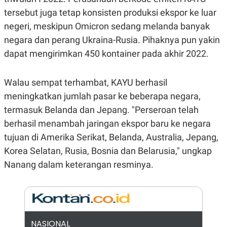
E
R
tersebut juga tetap konsisten produksi ekspor ke luar
F
B
negeri, meskipun Omicron sedang melanda banyak
O
U
negara dan perang Ukraina-Rusia. Pihaknya pun yakin
K
S
U
I
dapat mengirimkan 450 kontainer pada akhir 2022.
S
N
E
S
S
Walau sempat terhambat, KAYU berhasil
I
meningkatkan jumlah pasar ke beberapa negara,
N
S
termasuk Belanda dan Jepang. "Perseroan telah
I
G
berhasil menambah jaringan ekspor baru ke negara
H
tujuan di Amerika Serikat, Belanda, Australia, Jepang,
T
Korea Selatan, Rusia, Bosnia dan Belarusia," ungkap
S
B
T
E
Nanang dalam keterangan resminya.
O
L
C
A
K
N
S
J
E
A
T
O
U
N
NASIONAL
P