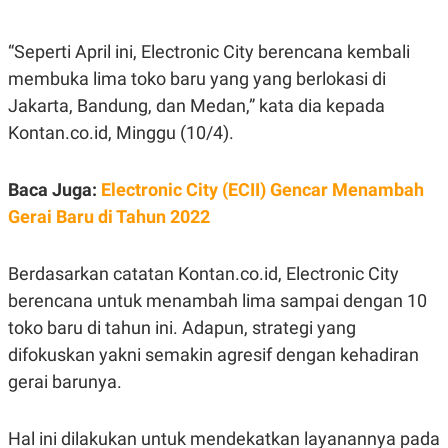
E
E
H
S
A
T
T
Y
“Seperti April ini, Electronic City berencana kembali
A
L
membuka lima toko baru yang yang berlokasi di
N
E
Jakarta, Bandung, dan Medan,” kata dia kepada
E
A
N
N
Kontan.co.id, Minggu (10/4).
G
A
L
L
I
I
S
S
Baca Juga:
Electronic City (ECII) Gencar Menambah
H
I
Gerai Baru di Tahun 2022
S
E
K
X
O
Berdasarkan catatan Kontan.co.id, Electronic City
E
L
C
O
berencana untuk menambah lima sampai dengan 10
U
M
T
toko baru di tahun ini. Adapun, strategi yang
I
difokuskan yakni semakin agresif dengan kehadiran
V
E
gerai barunya.
C
O
R
Hal ini dilakukan untuk mendekatkan layanannya pada
N