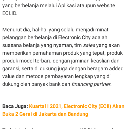
A
I
yang berbelanja melalui Aplikasi ataupun website
S
V
K
E
ECI.ID.
E
M
E
Menurut dia, hal-hal yang selalu menjadi minat
N
T
pelanggan berbelanja di Electronic City adalah
E
R
suasana belanja yang nyaman, tim
sales
yang akan
I
memberikan pemahaman produk yang tepat, produk
A
N
produk model terbaru dengan jaminan keaslian dan
L
garansi, serta di dukung juga dengan beragam added
E
S
value dan metode pembayaran lengkap yang di
T
A
dukung oleh banyak bank dan
financing partner
.
R
I
Baca Juga:
Kuartal I 2021, Electronic City (ECII) Akan
KANAL
Buka 2 Gerai di Jakarta dan Bandung
P
I
U
M