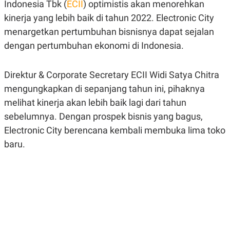
Indonesia Tbk (
ECII
) optimistis akan menorehkan
A
A
S
L
kinerja yang lebih baik di tahun 2022. Electronic City
I
menargetkan pertumbuhan bisnisnya dapat sejalan
K
I
dengan pertumbuhan ekonomi di Indonesia.
E
N
U
D
A
U
N
S
Direktur & Corporate Secretary ECII Widi Satya Chitra
G
T
A
R
mengungkapkan di sepanjang tahun ini, pihaknya
N
I
melihat kinerja akan lebih baik lagi dari tahun
P
I
sebelumnya. Dengan prospek bisnis yang bagus,
E
N
L
T
Electronic City berencana kembali membuka lima toko
U
E
A
R
baru.
N
N
G
A
U
S
S
I
A
O
H
N
A
A
L
P
R
E
E