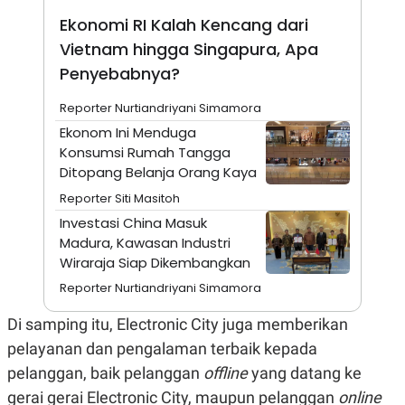
N
S
Ekonomi RI Kalah Kencang dari
E
E
W
R
Vietnam hingga Singapura, Apa
S
E
Penyebabnya?
S
M
E
O
T
N
Reporter Nurtiandriyani Simamora
U
I
Ekonom Ini Menduga
P
A
Konsumsi Rumah Tangga
A
K
D
I
Ditopang Belanja Orang Kaya
V
L
Reporter Siti Masitoh
A
S
Investasi China Masuk
K
Madura, Kawasan Industri
O
R
Wiraraja Siap Dikembangkan
P
O
Reporter Nurtiandriyani Simamora
R
A
Di samping itu, Electronic City juga memberikan
S
I
pelayanan dan pengalaman terbaik kepada
K
N
pelanggan, baik pelanggan
offline
yang datang ke
I
A
gerai gerai Electronic City, maupun pelanggan
online
L
T