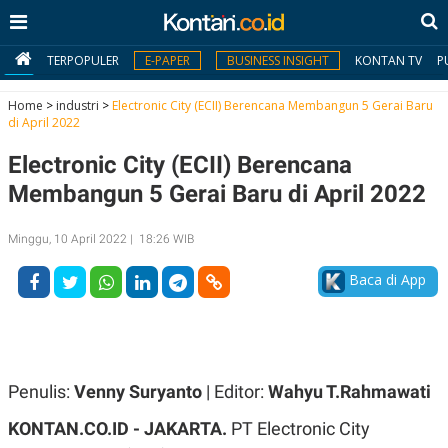
TERPOPULER
E-PAPER
BUSINESS INSIGHT
KONTAN TV
P
Home
>
industri
>
Electronic City (ECII) Berencana Membangun 5 Gerai Baru
di April 2022
MY
Electronic City (ECII) Berencana
KONTAN
Membangun 5 Gerai Baru di April 2022
Daftar
Minggu, 10 April 2022 | 18:26 WIB
Masuk
Baca di App
BERITA
I
N
N
A
Penulis:
Venny Suryanto
| Editor:
Wahyu T.Rahmawati
V
S
E
I
KONTAN.CO.ID - JAKARTA.
PT Electronic City
S
O
T
N