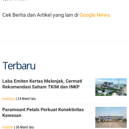
C
L
A
E
D
A
Cek Berita dan Artikel yang lain di
Google News
E
S
M
E
Y
.
I
D
L
K
A
I
N
N
G
E
G
R
Terbaru
A
J
N
A
A
E
N
M
Laba Emiten Kertas Melonjak, Cermati
C
I
Rekomendasi Saham TKIM dan INKP
E
T
T
E
A
N
Investasi
| 24 Menit lalu
K
E
A
Paramount Petals Perkuat Konektivitas
P
D
Kawasan
A
V
P
E
E
R
Industri
| 36 Menit lalu