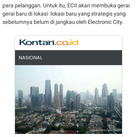
E
para pelanggan. Untuk itu, ECII akan membuka gerai
R
gerai baru di lokasi- lokasi baru yang strategis yang
F
B
O
U
sebelumnya belum di jangkau oleh Electronic City.
K
S
U
I
S
N
E
S
S
I
NASIONAL
N
S
I
G
H
T
S
B
T
E
O
L
C
A
K
N
S
J
E
A
T
O
U
N
P