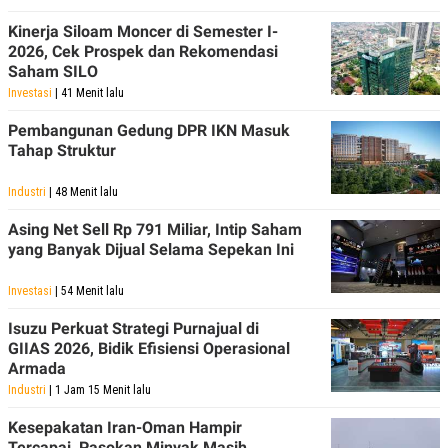
R
T
I
Kinerja Siloam Moncer di Semester I-
S
2026, Cek Prospek dan Rekomendasi
I
Saham SILO
N
G
Investasi
| 41 Menit lalu
K
Pembangunan Gedung DPR IKN Masuk
G
M
Tahap Struktur
E
D
Industri
| 48 Menit lalu
I
A
.
Asing Net Sell Rp 791 Miliar, Intip Saham
I
yang Banyak Dijual Selama Sepekan Ini
D
Investasi
| 54 Menit lalu
Isuzu Perkuat Strategi Purnajual di
SITEMAP
PROFILE
TERM
GIIAS 2026, Bidik Efisiensi Operasional
OF
USE
Armada
PEDOMAN
Industri
| 1 Jam 15 Menit lalu
PEMBERITAAN
SIBER
Kesepakatan Iran-Oman Hampir
PRIVACY
Tercapai, Pasokan Minyak Masih