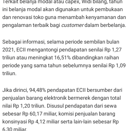
Terkait belanja modal atau capex, Widi bilang, tahun
S
A
A
G
ini belanja modal akan digunakan untuk pembukaan
T
E
D
S
dan renovasi toko guna menambah kenyamanan dan
A
pengalaman terbaik bagi
customer
dalam berbelanja.
T
A
K
L
Sebagai informasi, selama periode sembilan bulan
O
I
N
P
2021, ECII mengantongi pendapatan senilai Rp 1,27
T
S
A
U
triliun atau meningkat 16,51% dibandingkan raihan
N
S
periode yang sama tahun sebelumnya senilai Rp 1,09
T
V
triliun.
JARINGAN
Jika dirinci, 94,48% pendapatan ECII bersumber dari
penjualan barang elektronik bermerek dengan total
K
P
O
R
nilai Rp 1,20 triliun. Disusul pendapatan dari sewa
N
E
sebesar Rp 60,17 miliar, komisi penjualan barang
T
S
A
S
konsinyasi Rp 4,12 miliar serta lain-lain sebesar Rp
N
R
A
E
6,30 miliar.