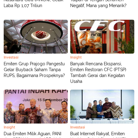
POLICY
Laba Rp 1,07 Triliun
Negatif, Mana yang Menarik?
Investasi
Insight
Emiten Grup Prajogo Pangestu
Banyak Rencana Ekspansi,
Gelar Buyback Saham Tanpa
Emiten Restoran CFC (PTSP)
RUPS, Bagaimana Prospeknya?
Tambah Gerai dan Kegiatan
Usaha
Insight
Investasi
Dua Emiten Milik Aguan, PANI
Buat Internet Rakyat, Emiten