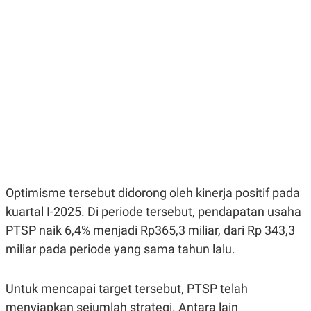
E
E
H
S
A
T
T
Y
A
L
N
E
E
A
N
N
G
A
L
L
I
I
S
S
H
I
S
E
K
X
O
Optimisme tersebut didorong oleh kinerja positif pada
E
L
C
O
kuartal I-2025. Di periode tersebut, pendapatan usaha
U
M
T
PTSP naik 6,4% menjadi Rp365,3 miliar, dari Rp 343,3
I
miliar pada periode yang sama tahun lalu.
V
E
C
O
Untuk mencapai target tersebut, PTSP telah
R
N
menyiapkan sejumlah strategi. Antara lain