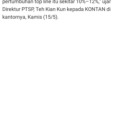
pertumbuhan top line itu sekitar 10%–12%," ujar
R
G
S
I
Direktur PTSP, Teh Kian Kun kepada KONTAN di
O
O
kantornya, Kamis (15/5).
N
N
A
A
L
L
F
I
N
A
N
C
E
Y
C
A
A
N
R
G
I
T
T
E
A
R
H
.
U
.
.
K
L
E
I
S
F