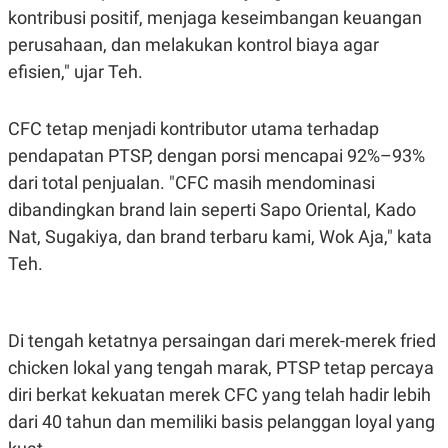
S
A
kontribusi positif, menjaga keseimbangan keuangan
A
G
T
E
perusahaan, dan melakukan kontrol biaya agar
D
S
A
efisien," ujar Teh.
T
A
CFC tetap menjadi kontributor utama terhadap
K
L
O
I
pendapatan PTSP, dengan porsi mencapai 92%–93%
N
P
T
S
dari total penjualan. "CFC masih mendominasi
A
U
N
S
dibandingkan brand lain seperti Sapo Oriental, Kado
T
Nat, Sugakiya, dan brand terbaru kami, Wok Aja," kata
V
Teh.
JARINGAN
Di tengah ketatnya persaingan dari merek-merek fried
K
P
O
R
chicken lokal yang tengah marak, PTSP tetap percaya
N
E
T
S
diri berkat kekuatan merek CFC yang telah hadir lebih
A
S
dari 40 tahun dan memiliki basis pelanggan loyal yang
N
R
A
E