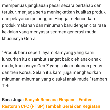
E
memperluas jangkauan pasar secara bertahap dan
R
terukur, menjaga serta meningkatkan kualitas produk
F
B
O
U
dan pelayanan pelanggan. Hingga meluncurkan
K
S
U
I
produk makanan dan minuman baru dengan cita rasa
S
N
E
kekinian yang menyasar segmen generasi muda,
S
khususnya Gen Z.
S
I
N
S
"Produk baru seperti ayam Samyang yang kami
I
luncurkan itu disambut sangat baik oleh anak-anak
G
H
muda, khususnya Gen Z yang suka makanan pedas
T
dan tren Korea. Selain itu, kami juga menghadirkan
S
B
T
E
minuman-minuman yang disukai anak muda," tambah
O
L
C
A
Teh.
K
N
S
J
E
A
Baca Juga:
Banyak Rencana Ekspansi, Emiten
T
O
U
N
Restoran CFC (PTSP) Tambah Gerai dan Kegiatan
P