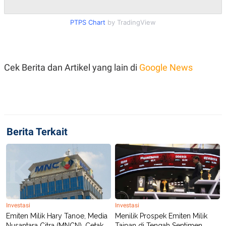
R
T
I
S
PTPS Chart
by TradingView
I
N
G
K
G
Cek Berita dan Artikel yang lain di
Google News
M
E
D
I
A
.
I
Berita Terkait
D
SITEMAP
PROFILE
TERM
OF
USE
PEDOMAN
PEMBERITAAN
Investasi
Investasi
SIBER
Emiten Milik Hary Tanoe, Media
Menilik Prospek Emiten Milik
PRIVACY
Nusantara Citra (MNCN), Cetak
Taipan di Tengah Sentimen