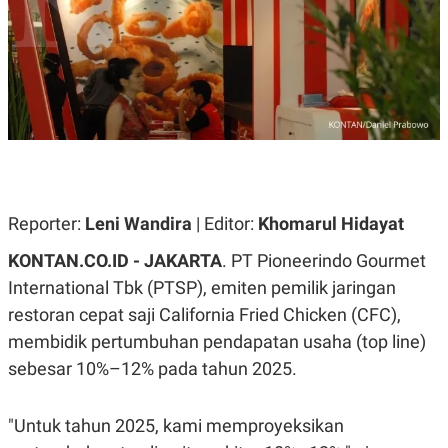
A
A
S
L
I
K
I
E
N
U
D
A
U
N
S
G
T
A
R
N
I
P
I
Reporter:
Leni Wandira
| Editor:
Khomarul Hidayat
E
N
L
T
KONTAN.CO.ID - JAKARTA
. PT Pioneerindo Gourmet
U
E
A
R
International Tbk (PTSP), emiten pemilik jaringan
N
N
G
A
restoran cepat saji California Fried Chicken (CFC),
U
S
S
I
membidik pertumbuhan pendapatan usaha (top line)
A
O
sebesar 10%–12% pada tahun 2025.
H
N
A
A
L
"Untuk tahun 2025, kami memproyeksikan
P
R
E
E