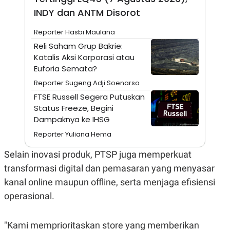
A
I
INDY dan ANTM Disorot
S
V
K
E
E
Reporter Hasbi Maulana
M
E
Reli Saham Grup Bakrie:
N
Katalis Aksi Korporasi atau
T
Euforia Semata?
E
R
Reporter Sugeng Adji Soenarso
I
A
FTSE Russell Segera Putuskan
N
Status Freeze, Begini
L
Dampaknya ke IHSG
E
S
Reporter Yuliana Hema
T
A
Selain inovasi produk, PTSP juga memperkuat
R
I
transformasi digital dan pemasaran yang menyasar
kanal online maupun offline, serta menjaga efisiensi
KANAL
operasional.
P
I
"Kami memprioritaskan store yang memberikan
U
M