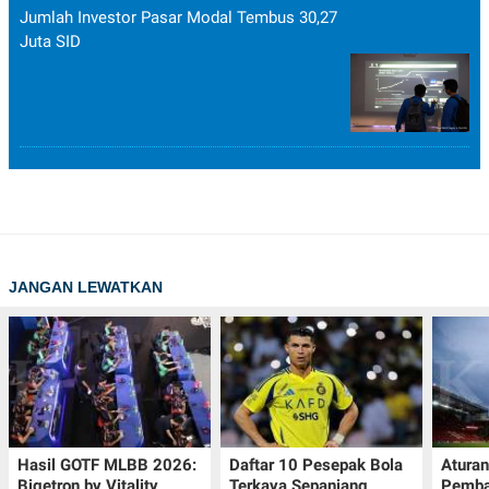
Jumlah Investor Pasar Modal Tembus 30,27
Juta SID
JANGAN LEWATKAN
Hasil GOTF MLBB 2026:
Daftar 10 Pesepak Bola
Aturan
Bigetron by Vitality
Terkaya Sepanjang
Pemba