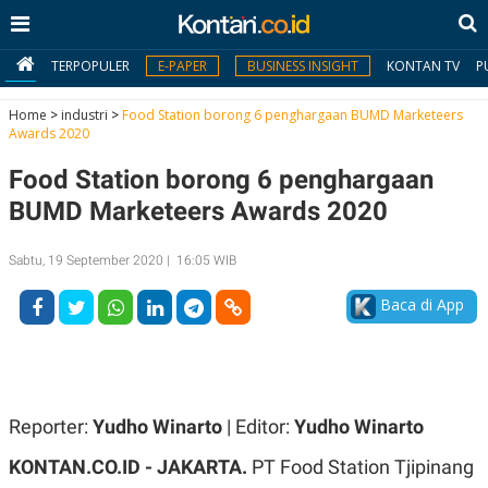
TERPOPULER
E-PAPER
BUSINESS INSIGHT
KONTAN TV
P
Home
>
industri
>
Food Station borong 6 penghargaan BUMD Marketeers
Awards 2020
MY
Food Station borong 6 penghargaan
KONTAN
BUMD Marketeers Awards 2020
Daftar
Sabtu, 19 September 2020 | 16:05 WIB
Masuk
Baca di App
BERITA
I
N
N
A
Reporter:
Yudho Winarto
| Editor:
Yudho Winarto
V
S
E
I
KONTAN.CO.ID -
JAKARTA.
PT Food Station Tjipinang
S
O
T
N