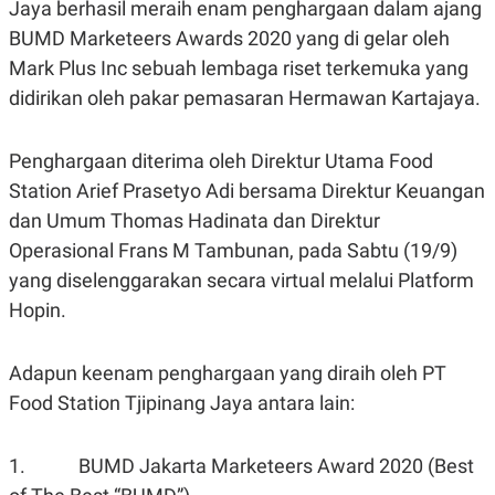
Jaya berhasil meraih enam penghargaan dalam ajang
A
A
S
L
BUMD Marketeers Awards 2020 yang di gelar oleh
I
Mark Plus Inc sebuah lembaga riset terkemuka yang
K
I
didirikan oleh pakar pemasaran Hermawan Kartajaya.
E
N
U
D
A
U
N
S
Penghargaan diterima oleh Direktur Utama Food
G
T
A
R
Station Arief Prasetyo Adi bersama Direktur Keuangan
N
I
dan Umum Thomas Hadinata dan Direktur
P
I
Operasional Frans M Tambunan, pada Sabtu (19/9)
E
N
L
T
yang diselenggarakan secara virtual melalui Platform
U
E
A
R
Hopin.
N
N
G
A
U
S
Adapun keenam penghargaan yang diraih oleh PT
S
I
A
O
Food Station Tjipinang Jaya antara lain:
H
N
A
A
L
1. BUMD Jakarta Marketeers Award 2020 (Best
P
R
E
E