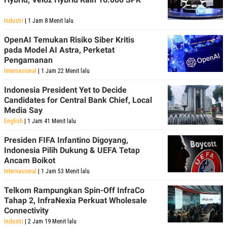
S
A
A
G
T
E
Industri
| 1 Jam 8 Menit lalu
D
S
A
OpenAI Temukan Risiko Siber Kritis
T
pada Model AI Astra, Perketat
A
Pengamanan
K
L
Internasional
| 1 Jam 22 Menit lalu
O
I
N
P
T
S
Indonesia President Yet to Decide
A
U
Candidates for Central Bank Chief, Local
N
S
Media Say
T
V
English
| 1 Jam 41 Menit lalu
Presiden FIFA Infantino Digoyang,
JARINGAN
Indonesia Pilih Dukung & UEFA Tetap
Ancam Boikot
Internasional
| 1 Jam 53 Menit lalu
K
P
O
R
N
E
Telkom Rampungkan Spin-Off InfraCo
T
S
Tahap 2, InfraNexia Perkuat Wholesale
A
S
Connectivity
N
R
A
E
Industri
| 2 Jam 19 Menit lalu