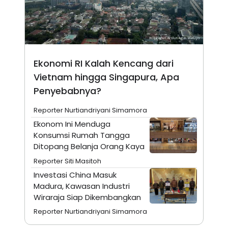
E
E
H
S
A
T
T
Y
A
L
N
E
E
A
Ekonomi RI Kalah Kencang dari
N
N
G
A
Vietnam hingga Singapura, Apa
L
L
I
I
Penyebabnya?
S
S
H
I
Reporter Nurtiandriyani Simamora
S
Ekonom Ini Menduga
E
K
X
O
Konsumsi Rumah Tangga
E
L
Ditopang Belanja Orang Kaya
C
O
U
M
Reporter Siti Masitoh
T
I
Investasi China Masuk
V
Madura, Kawasan Industri
E
Wiraraja Siap Dikembangkan
C
O
Reporter Nurtiandriyani Simamora
R
N