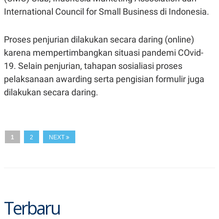
N
S
International Council for Small Business di Indonesia.
E
E
W
R
S
E
Proses penjurian dilakukan secara daring (online)
S
M
E
O
karena mempertimbangkan situasi pandemi COvid-
T
N
U
I
19. Selain penjurian, tahapan sosialiasi proses
P
A
pelaksanaan awarding serta pengisian formulir juga
A
K
dilakukan secara daring.
D
I
V
L
A
S
K
O
1
2
NEXT
R
P
O
R
A
S
I
K
N
Terbaru
I
A
L
T