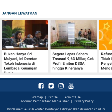
POLICY
JANGAN LEWATKAN
Bukan Hanya Sri
Segera Lepas Saham
Refund
Mulyani, Ini Deretan
Treasuri 9,63 Miliar, Cek
Tidak 
Tokoh Indonesia di
Profil Emiten DSSA
Penye
Lembaga Keuangan
hingga Kinerjanya
Menga
Dunia
Sitemap
|
Profile
|
Term of Use
Pedoman Pemberitaan Media Siber
|
Privacy Policy
Disclaimer: Seluruh konten berita yang ditayangkan di kontan.co.id ini