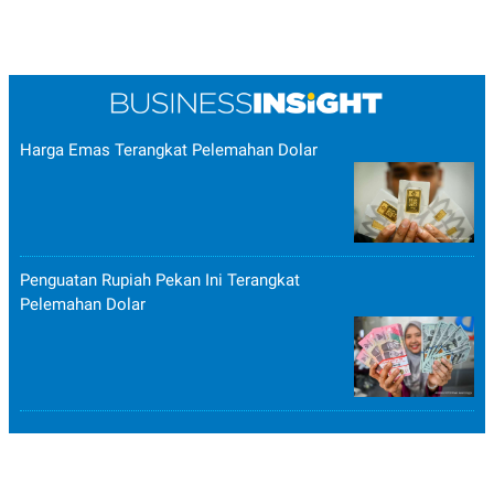
R
T
I
S
I
N
G
K
G
Harga Emas Terangkat Pelemahan Dolar
M
E
D
I
A
.
I
Penguatan Rupiah Pekan Ini Terangkat
D
Pelemahan Dolar
SITEMAP
PROFILE
TERM
OF
USE
PEDOMAN
PEMBERITAAN
SIBER
PRIVACY