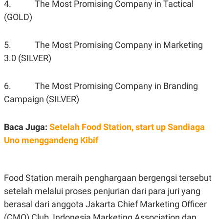
E
4. The Most Promising Company in Tactical
R
(GOLD)
F
B
O
U
K
S
5. The Most Promising Company in Marketing
U
I
S
N
3.0 (SILVER)
E
S
S
6. The Most Promising Company in Branding
I
N
Campaign (SILVER)
S
I
G
H
Baca Juga:
Setelah Food Station, start up Sandiaga
T
Uno menggandeng Kibif
S
B
T
E
O
L
C
A
K
N
Food Station meraih penghargaan bergengsi tersebut
S
J
setelah melalui proses penjurian dari para juri yang
E
A
T
O
berasal dari anggota Jakarta Chief Marketing Officer
U
N
P
(CMO) Club, Indonesia Marketing Association dan