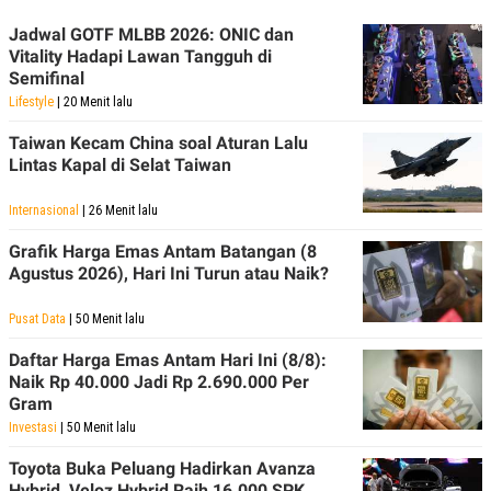
A
I
S
V
Jadwal GOTF MLBB 2026: ONIC dan
K
E
Vitality Hadapi Lawan Tangguh di
E
Semifinal
M
E
Lifestyle
| 20 Menit lalu
N
T
Taiwan Kecam China soal Aturan Lalu
E
Lintas Kapal di Selat Taiwan
R
I
A
Internasional
| 26 Menit lalu
N
L
Grafik Harga Emas Antam Batangan (8
E
Agustus 2026), Hari Ini Turun atau Naik?
S
T
A
Pusat Data
| 50 Menit lalu
R
I
Daftar Harga Emas Antam Hari Ini (8/8):
Naik Rp 40.000 Jadi Rp 2.690.000 Per
Gram
KANAL
Investasi
| 50 Menit lalu
P
I
Toyota Buka Peluang Hadirkan Avanza
U
M
Hybrid, Veloz Hybrid Raih 16.000 SPK