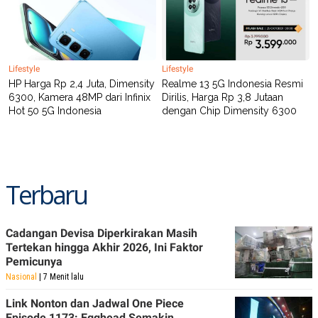
R
T
I
S
I
N
G
Lifestyle
Lifestyle
K
HP Harga Rp 2,4 Juta, Dimensity
Realme 13 5G Indonesia Resmi
G
6300, Kamera 48MP dari Infinix
Dirilis, Harga Rp 3,8 Jutaan
M
Hot 50 5G Indonesia
dengan Chip Dimensity 6300
E
D
I
A
.
I
Terbaru
D
Cadangan Devisa Diperkirakan Masih
SITEMAP
PROFILE
TERM
Tertekan hingga Akhir 2026, Ini Faktor
OF
USE
Pemicunya
PEDOMAN
Nasional
| 7 Menit lalu
PEMBERITAAN
SIBER
Link Nonton dan Jadwal One Piece
PRIVACY
Episode 1173: Egghead Semakin