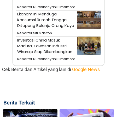
S
A
A
G
Reporter Nurtiandriyani Simamora
T
E
Ekonom Ini Menduga
D
S
A
Konsumsi Rumah Tangga
T
Ditopang Belanja Orang Kaya
A
Reporter Siti Masitoh
K
L
O
I
Investasi China Masuk
N
P
Madura, Kawasan Industri
T
S
A
U
Wiraraja Siap Dikembangkan
N
S
T
Reporter Nurtiandriyani Simamora
V
Cek Berita dan Artikel yang lain di
Google News
JARINGAN
K
P
O
R
N
E
T
S
Berita Terkait
A
S
N
R
A
E