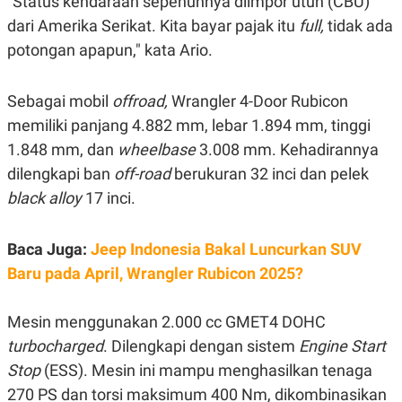
"Status kendaraan sepenuhnya diimpor utuh (CBU)
E
R
dari Amerika Serikat. Kita bayar pajak itu
full,
tidak ada
F
B
potongan apapun," kata Ario.
O
U
K
S
U
I
S
N
Sebagai mobil
offroad,
Wrangler 4-Door Rubicon
E
memiliki panjang 4.882 mm, lebar 1.894 mm, tinggi
S
S
1.848 mm, dan
wheelbase
3.008 mm. Kehadirannya
I
N
dilengkapi ban
off-road
berukuran 32 inci dan pelek
S
black alloy
17 inci.
I
G
H
T
Baca Juga:
Jeep Indonesia Bakal Luncurkan SUV
S
B
Baru pada April, Wrangler Rubicon 2025?
T
E
O
L
C
A
Mesin menggunakan 2.000 cc GMET4 DOHC
K
N
S
J
turbocharged
. Dilengkapi dengan sistem
Engine Start
E
A
T
O
Stop
(ESS). Mesin ini mampu menghasilkan tenaga
U
N
270 PS dan torsi maksimum 400 Nm, dikombinasikan
P