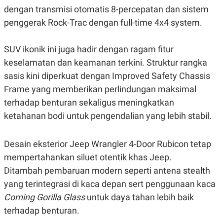
dengan transmisi otomatis 8-percepatan dan sistem
N
S
E
E
penggerak Rock-Trac dengan full-time 4x4 system.
W
R
S
E
S
M
SUV ikonik ini juga hadir dengan ragam fitur
E
O
T
N
keselamatan dan keamanan terkini. Struktur rangka
U
I
P
A
sasis kini diperkuat dengan Improved Safety Chassis
A
K
Frame yang memberikan perlindungan maksimal
D
I
V
L
terhadap benturan sekaligus meningkatkan
A
ketahanan bodi untuk pengendalian yang lebih stabil.
S
K
O
R
Desain eksterior Jeep Wrangler 4-Door Rubicon tetap
P
O
mempertahankan siluet otentik khas Jeep.
R
Ditambah pembaruan modern seperti antena stealth
A
S
yang terintegrasi di kaca depan sert penggunaan kaca
I
Corning Gorilla Glass
untuk daya tahan lebih baik
K
N
I
A
terhadap benturan.
L
T