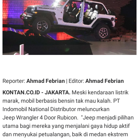
A
A
S
L
I
K
I
E
N
U
D
A
U
N
S
G
T
A
R
N
I
P
I
E
N
L
T
U
E
Reporter:
Ahmad Febrian
| Editor:
Ahmad Febrian
A
R
N
N
KONTAN.CO.ID - JAKARTA.
Meski kendaraan listrik
G
A
U
S
marak, mobil berbasis bensin tak mau kalah. PT
S
I
Indomobil National Distributor meluncurkan
A
O
H
N
Jeep Wrangler 4 Door Rubicon. "Jeep menjadi pilihan
A
A
L
utama bagi mereka yang menjalani gaya hidup aktif
P
R
dan menyukai petualangan, baik di medan ekstrem
E
E