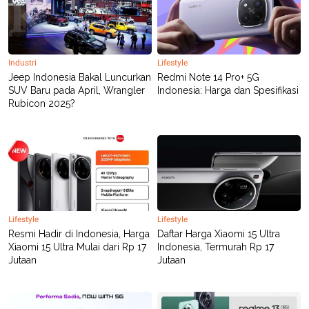
C
L
A
E
D
A
E
S
M
E
Y
.
Industri
Lifestyle
I
Jeep Indonesia Bakal Luncurkan
Redmi Note 14 Pro+ 5G
D
SUV Baru pada April, Wrangler
Indonesia: Harga dan Spesifikasi
L
K
Rubicon 2025?
A
I
N
N
G
E
G
R
A
J
N
A
A
E
N
M
C
I
E
T
T
E
Lifestyle
Lifestyle
A
N
Resmi Hadir di Indonesia, Harga
Daftar Harga Xiaomi 15 Ultra
K
Xiaomi 15 Ultra Mulai dari Rp 17
Indonesia, Termurah Rp 17
E
A
Jutaan
Jutaan
P
D
A
V
P
E
E
R