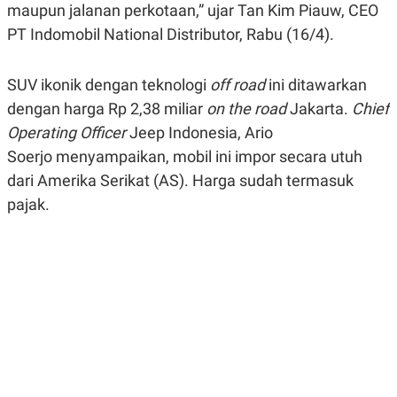
maupun jalanan perkotaan,” ujar Tan Kim Piauw, CEO
R
G
S
I
PT Indomobil National Distributor, Rabu (16/4).
O
O
N
N
A
A
L
L
SUV ikonik dengan teknologi
off road
ini ditawarkan
F
dengan harga Rp 2,38 miliar
on the road
Jakarta.
Chief
I
N
Operating Officer
Jeep Indonesia, Ario
A
N
Soerjo menyampaikan, mobil ini impor secara utuh
C
dari Amerika Serikat (AS). Harga sudah termasuk
E
pajak.
Y
C
A
A
N
R
G
I
T
T
E
A
R
H
.
U
.
.
K
L
E
I
S
F