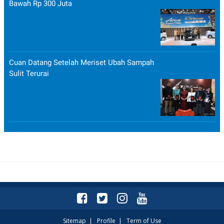
Bawah Rp 300 Juta
Cuan Datang Setelah Meriset Ubah Sampah
Sulit Terurai
Sitemap
|
Profile
|
Term of Use