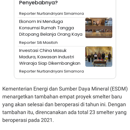
Penyebabnya?
N
S
E
E
Reporter Nurtiandriyani Simamora
W
R
S
E
Ekonom Ini Menduga
S
M
Konsumsi Rumah Tangga
E
O
T
N
Ditopang Belanja Orang Kaya
U
I
Reporter Siti Masitoh
P
A
Investasi China Masuk
A
K
D
I
Madura, Kawasan Industri
V
L
Wiraraja Siap Dikembangkan
A
S
Reporter Nurtiandriyani Simamora
K
O
R
P
Kementerian Energi dan Sumber Daya Mineral (ESDM)
O
menargetkan tambahan empat proyek smelter baru
R
A
yang akan selesai dan beroperasi di tahun ini. Dengan
S
I
tambahan itu, direncanakan ada total 23 smelter yang
K
N
beroperasi pada 2021.
I
A
L
T