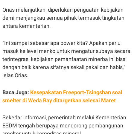
E
E
H
S
Orias melanjutkan, diperlukan penguatan kebijakan
A
T
T
Y
demi menjangkau semua pihak termasuk tingkatan
A
L
N
E
antara kementerian.
E
A
N
N
G
A
"Ini sampai sebesar apa power kita? Apakah perlu
L
L
masuk ke level menko untuk mengatur supaya secara
I
I
S
S
terintegrasi kebijakan pemanfaatan minerba ini bisa
H
I
S
dengan baik karena sifatnya sekali pakai dan habis,"
E
K
jelas Orias.
X
O
E
L
C
O
Baca Juga:
Kesepakatan Freeport-Tsingshan soal
U
M
T
smelter di Weda Bay ditargetkan selesai Maret
I
V
E
C
Sekedar informasi, pemerintah melalui Kementerian
O
ESDM tengah berupaya mendorong pembangunan
R
N
smelter untuk komoditas mineral.