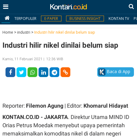
TERPOPULER
E-PAPER
BUSINESS INSIGHT
KONTAN TV
P
Home
>
industri
>
Industri hilir nikel dinilai belum siap
Industri hilir nikel dinilai belum siap
MY
KONTAN
Kamis, 11 Februari 2021 | 12:36 WIB
Daftar
Baca di App
Masuk
BERITA
Reporter:
Filemon Agung
| Editor:
Khomarul Hidayat
I
N
KONTAN.CO.ID - JAKARTA
. Direktur Utama MIND ID
N
A
V
S
Orias Petrus Moedak menyebut upaya pemerintah
E
I
S
O
memaksimalkan komoditas nikel di dalam negeri
T
N