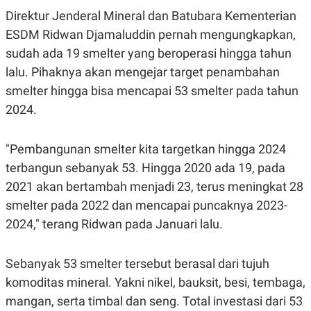
A
I
Direktur Jenderal Mineral dan Batubara Kementerian
S
V
K
E
ESDM Ridwan Djamaluddin pernah mengungkapkan,
E
M
sudah ada 19 smelter yang beroperasi hingga tahun
E
lalu. Pihaknya akan mengejar target penambahan
N
T
smelter hingga bisa mencapai 53 smelter pada tahun
E
R
2024.
I
A
N
"Pembangunan smelter kita targetkan hingga 2024
L
terbangun sebanyak 53. Hingga 2020 ada 19, pada
E
S
2021 akan bertambah menjadi 23, terus meningkat 28
T
A
smelter pada 2022 dan mencapai puncaknya 2023-
R
2024," terang Ridwan pada Januari lalu.
I
KANAL
Sebanyak 53 smelter tersebut berasal dari tujuh
komoditas mineral. Yakni nikel, bauksit, besi, tembaga,
P
I
mangan, serta timbal dan seng. Total investasi dari 53
U
M