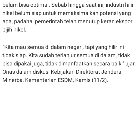
belum bisa optimal. Sebab hingga saat ini, industri hilir
A
A
S
L
nikel belum siap untuk memaksimalkan potensi yang
I
ada, padahal pemerintah telah menutup keran ekspor
K
I
E
N
bijih nikel.
U
D
A
U
N
S
"Kita mau semua di dalam negeri, tapi yang hilir ini
G
T
A
R
tidak siap. Kita sudah terlanjur semua di dalam, tidak
N
I
bisa dipakai juga, tidak dimanfaatkan secara baik," ujar
P
I
E
N
Orias dalam diskusi Kebijakan Direktorat Jenderal
L
T
U
E
Minerba, Kementerian ESDM, Kamis (11/2).
A
R
N
N
G
A
U
S
S
I
A
O
H
N
A
A
L
P
R
E
E