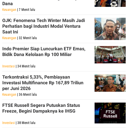
C
L
Dana
A
E
Keuangan
| 7 Menit lalu
D
A
E
S
M
E
OJK: Fenomena Tech Winter Masih Jadi
Y
.
Perhatian bagi Industri Modal Ventura
I
Saat Ini
D
Keuangan
| 32 Menit lalu
L
K
A
I
Indo Premier Siap Luncurkan ETF Emas,
N
N
Bidik Dana Kelolaan Rp 100 Miliar
G
E
G
R
A
J
Investasi
| 34 Menit lalu
N
A
A
E
Terkontraksi 5,33%, Pembiayaan
N
M
C
I
Investasi Multifinance Rp 167,89 Triliun
E
T
per Juni 2026
T
E
Keuangan
| 36 Menit lalu
A
N
K
FTSE Russell Segera Putuskan Status
E
A
Freeze, Begini Dampaknya ke IHSG
P
D
A
V
P
E
Investasi
| 38 Menit lalu
E
R