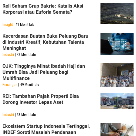
R
T
Reli Saham Grup Bakrie: Katalis Aksi
I
Korporasi atau Euforia Semata?
S
I
N
Insight
| 41 Menit lalu
G
K
Kecerdasan Buatan Buka Peluang Baru
G
di Industri Kreatif, Kebutuhan Talenta
M
Meningkat
E
D
Industri
| 42 Menit lalu
I
A
OJK: Tingginya Minat Ibadah Haji dan
.
Umrah Bisa Jadi Peluang bagi
I
Multifinance
D
Keuangan
| 49 Menit lalu
REI: Tambahan Pajak Properti Bisa
SITEMAP
PROFILE
TERM
Dorong Investor Lepas Aset
OF
USE
Industri
| 53 Menit lalu
PEDOMAN
PEMBERITAAN
Ekosistem Startup Indonesia Tertinggal,
SIBER
INDEF Soroti Masalah Pendanaan
PRIVACY