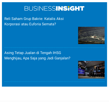
Reli Saham Grup Bakrie: Katalis Aksi
Korporasi atau Euforia Semata?
Asing Tetap Jualan di Tengah IHSG
Menghijau, Apa Saja yang Jadi Ganjalan?