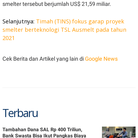
S
A
smelter tersebut berjumlah US$ 21,59 miliar.
A
G
T
E
D
S
Selanjutnya:
Timah (TINS) fokus garap proyek
A
T
smelter berteknologi TSL Ausmelt pada tahun
A
2021
K
L
O
I
N
P
T
S
Cek Berita dan Artikel yang lain di
Google News
A
U
N
S
T
V
JARINGAN
K
P
Terbaru
O
R
N
E
T
S
A
S
Tambahan Dana SAL Rp 400 Triliun,
N
R
A
E
Bank Swasta Bisa Ikut Pangkas Biaya