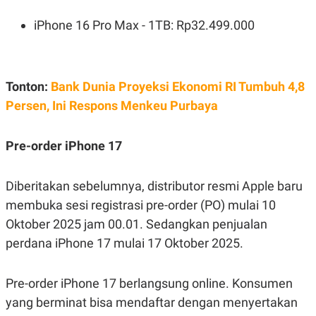
C
L
A
E
iPhone 16 Pro Max - 1TB: Rp32.499.000
D
A
E
S
M
E
Y
.
I
D
Tonton:
Bank Dunia Proyeksi Ekonomi RI Tumbuh 4,8
L
K
Persen, Ini Respons Menkeu Purbaya
A
I
N
N
G
E
Pre-order iPhone 17
G
R
A
J
N
A
A
E
Diberitakan sebelumnya, distributor resmi Apple baru
N
M
C
I
membuka sesi registrasi pre-order (PO) mulai 10
E
T
Oktober 2025 jam 00.01. Sedangkan penjualan
T
E
A
N
perdana iPhone 17 mulai 17 Oktober 2025.
K
E
A
P
D
Pre-order iPhone 17 berlangsung online. Konsumen
A
V
P
E
yang berminat bisa mendaftar dengan menyertakan
E
R