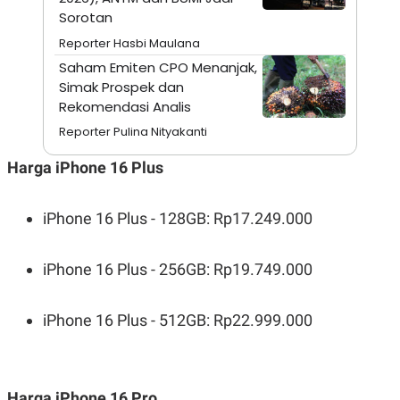
A
I
Sorotan
S
V
K
E
Reporter Hasbi Maulana
E
M
Saham Emiten CPO Menanjak,
E
Simak Prospek dan
N
Rekomendasi Analis
T
E
Reporter Pulina Nityakanti
R
I
A
Harga iPhone 16 Plus
N
L
E
iPhone 16 Plus - 128GB: Rp17.249.000
S
T
A
iPhone 16 Plus - 256GB: Rp19.749.000
R
I
iPhone 16 Plus - 512GB: Rp22.999.000
KANAL
P
I
U
M
Harga iPhone 16 Pro