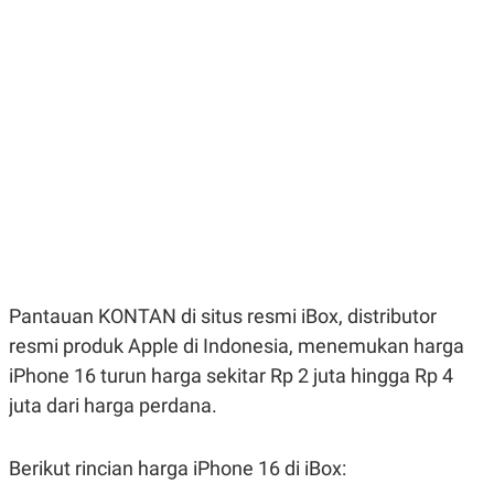
E
E
H
S
A
T
T
Y
A
L
N
E
E
A
N
N
G
A
L
L
I
I
S
S
H
I
S
E
K
X
O
E
L
Pantauan KONTAN di situs resmi iBox, distributor
C
O
U
M
resmi produk Apple di Indonesia, menemukan harga
T
iPhone 16 turun harga sekitar Rp 2 juta hingga Rp 4
I
V
juta dari harga perdana.
E
C
O
R
Berikut rincian harga iPhone 16 di iBox:
N