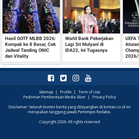
Hasil GOTF MLBB 2026:
World Bank Pekerjakan
UEFA 
Kompak ke 8 Besar, Cek
Lagi Sri Mulyani di
Aturan
Jadwal Tanding ONIC
IDA22, Ini Tugasnya
Champ
dan Vitality
2026/2
Sitemap
|
Profile
|
Term of Use
Pedoman Pemberitaan Media Siber
|
Privacy Policy
Intip Prakiraan Cuaca
Disclaimer: Seluruh konten berita yang ditayangkan di kontan.co.id ini
merupakan tanggung jawab Pemimpin Redaksi.
Sumsel Kamis (6/8):
Hujan Ringan
Copyright 2026. All rights reserved
Mendominasi, Siapkan
Payung!