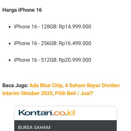
E
R
Harga iPhone 16
F
B
O
U
K
S
iPhone 16 - 128GB: Rp14.999.000
U
I
S
N
E
S
iPhone 16 - 256GB: Rp16.499.000
S
I
N
iPhone 16 - 512GB: Rp20.999.000
S
I
G
H
T
Baca Juga:
Ada Blue Chip, 4 Saham Bayar Dividen
S
B
T
E
Interim Oktober 2025, Pilih Beli / Jual?
O
L
C
A
K
N
S
J
E
A
T
O
U
N
BURSA SAHAM
P