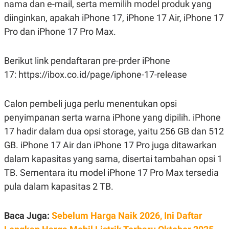
nama dan e-mail, serta memilih model produk yang
R
T
I
diinginkan, apakah iPhone 17, iPhone 17 Air, iPhone 17
S
I
Pro dan iPhone 17 Pro Max.
N
G
K
Berikut link pendaftaran pre-prder iPhone
G
17: https://ibox.co.id/page/iphone-17-release
M
E
D
I
Calon pembeli juga perlu menentukan opsi
A
.
penyimpanan serta warna iPhone yang dipilih. iPhone
I
17 hadir dalam dua opsi storage, yaitu 256 GB dan 512
D
GB. iPhone 17 Air dan iPhone 17 Pro juga ditawarkan
dalam kapasitas yang sama, disertai tambahan opsi 1
SITEMAP
PROFILE
TERM
TB. Sementara itu model iPhone 17 Pro Max tersedia
OF
pula dalam kapasitas 2 TB.
USE
PEDOMAN
PEMBERITAAN
Baca Juga:
Sebelum Harga Naik 2026, Ini Daftar
SIBER
PRIVACY