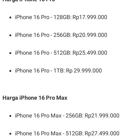
S
A
A
G
T
E
iPhone 16 Pro - 128GB: Rp17.999.000
D
S
A
T
A
iPhone 16 Pro - 256GB: Rp20.999.000
K
L
O
I
N
P
iPhone 16 Pro - 512GB: Rp25.499.000
T
S
A
U
N
S
iPhone 16 Pro - 1TB: Rp 29.999.000
T
V
JARINGAN
Harga iPhone 16 Pro Max
K
P
O
R
iPhone 16 Pro Max - 256GB: Rp21.999.000
N
E
T
S
A
S
N
R
iPhone 16 Pro Max - 512GB: Rp27.499.000
A
E