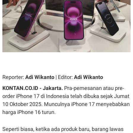
A
A
S
L
I
K
I
E
N
U
D
A
U
N
S
G
T
A
R
N
I
P
I
E
N
L
T
Reporter:
Adi Wikanto
| Editor:
Adi Wikanto
U
E
A
R
N
N
KONTAN.CO.ID - Jakarta.
Pra-pemesanan atau pre-
G
A
order iPhone 17 di Indonesia telah dibuka sejak Jumat
U
S
S
I
10 Oktober 2025. Munculnya iPhone 17 menyebabkan
A
O
H
N
harga iPhone 16 turun.
A
A
L
P
R
Seperti biasa, ketika ada produk baru, barang lawas
E
E