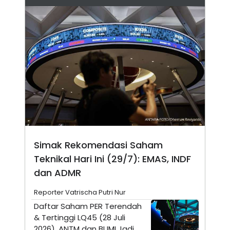
N
S
E
E
W
R
S
E
S
M
E
O
T
N
U
I
P
A
A
K
D
I
V
L
A
S
K
O
Simak Rekomendasi Saham
R
P
Teknikal Hari Ini (29/7): EMAS, INDF
O
R
dan ADMR
A
S
Reporter Vatrischa Putri Nur
I
Daftar Saham PER Terendah
K
N
& Tertinggi LQ45 (28 Juli
I
A
L
T
2026), ANTM dan BUMI Jadi