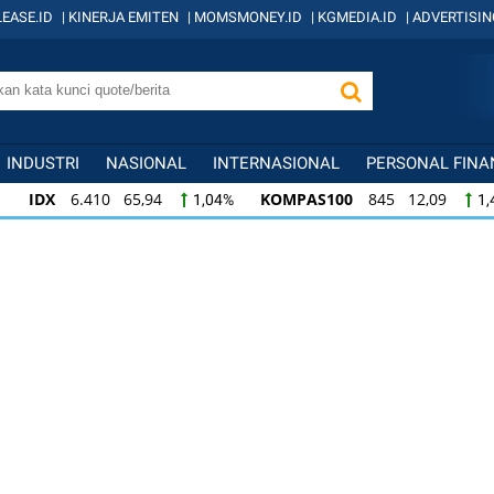
EASE.ID
|
KINERJA EMITEN
|
MOMSMONEY.ID
|
KGMEDIA.ID
|
ADVERTISIN
INDUSTRI
NASIONAL
INTERNASIONAL
PERSONAL FINA
IDX
6.410 65,94
KOMPAS100
845 12,09
1,04%
1,
KOMPAS100
845 12,09
LQ45
640 9,44
1,45%
1,5
LQ45
640 9,44
ISSI
222 2,82
IDX3
1,50%
1,29%