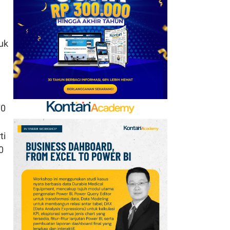
uk
70
ti
0