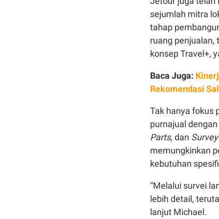
Jetour juga tela
sejumlah mitra lo
tahap pembanguna
ruang penjualan,
konsep Travel+, y
Baca Juga:
Kiner
Rekomendasi Sa
Tak hanya fokus 
purnajual dengan 
Parts
, dan
Survey
memungkinkan pe
kebutuhan spesif
“Melalui survei 
lebih detail, te
lanjut Michael.