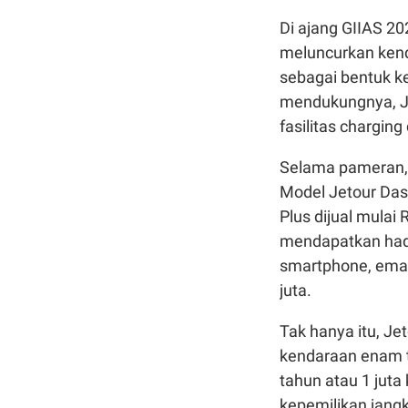
Di ajang GIIAS 
meluncurkan kenda
sebagai bentuk k
mendukungnya, J
fasilitas charging
Selama pameran, 
Model Jetour Das
Plus dijual mula
mendapatkan hadia
smartphone, emas 
juta.
Tak hanya itu, Je
kendaraan enam t
tahun atau 1 juta
kepemilikan jang