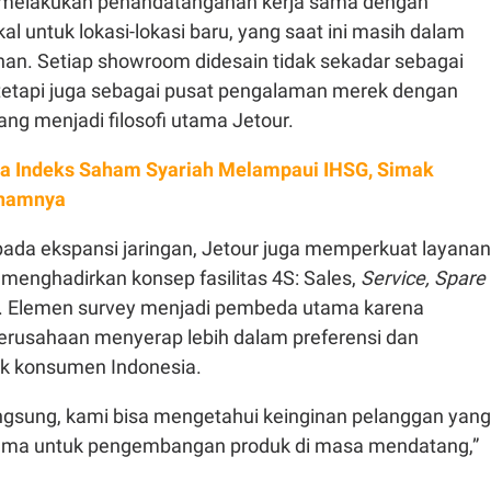
h melakukan penandatanganan kerja sama dengan
kal untuk lokasi-lokasi baru, yang saat ini masih dalam
n. Setiap showroom didesain tidak sekadar sebagai
 tetapi juga sebagai pusat pengalaman merek dengan
ang menjadi filosofi utama Jetour.
ja Indeks Saham Syariah Melampaui IHSG, Simak
hamnya
pada ekspansi jaringan, Jetour juga memperkuat layanan
menghadirkan konsep fasilitas 4S: Sales,
Service, Spare
. Elemen
survey
menjadi pembeda utama karena
rusahaan menyerap lebih dalam preferensi dan
ik konsumen Indonesia.
langsung, kami bisa mengetahui keinginan pelanggan yang
rutama untuk pengembangan produk di masa mendatang,”