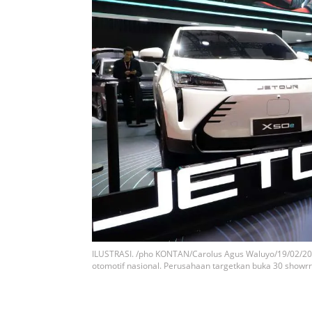
ILUSTRASI. /pho KONTAN/Carolus Agus Waluyo/19/02/2025
otomotif nasional. Perusahaan targetkan buka 30 showr