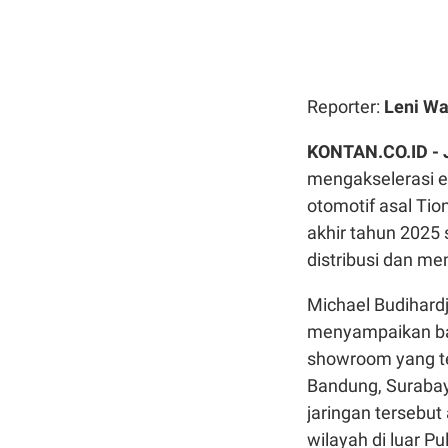
Reporter:
Leni Wa
KONTAN.CO.ID -
mengakselerasi ek
otomotif asal Ti
akhir tahun 2025 
distribusi dan me
Michael Budihardj
menyampaikan ba
showroom yang te
Bandung, Surabay
jaringan tersebut
wilayah di luar P