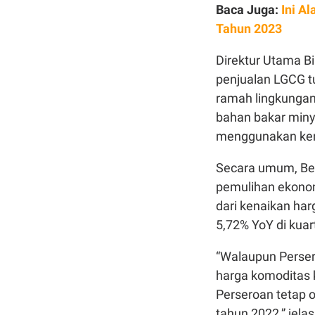
Baca Juga:
Ini A
Tahun 2023
Direktur Utama B
penjualan LGCG t
ramah lingkungan
bahan bakar miny
menggunakan kend
Secara umum, Be
pemulihan ekonom
dari kenaikan ha
5,72% YoY di kuart
“Walaupun Perser
harga komoditas k
Perseroan tetap o
tahun 2022,” jela