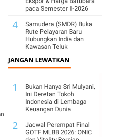
Ekspor & Harga Batubara
pada Semester II-2026
4
Samudera (SMDR) Buka
Rute Pelayaran Baru
Hubungkan India dan
Kawasan Teluk
JANGAN LEWATKAN
5
Suryacipta Swadaya
Incar Target Penjualan
Lahan 74 Hektare hingga
1
Akhir 2026
Bukan Hanya Sri Mulyani,
Ini Deretan Tokoh
6
Haraku Ramen
Indonesia di Lembaga
Targetkan Miliki 30 Gerai
Keuangan Dunia
an
hingga Akhir 2026
2
Jadwal Perempat Final
7
Perpres Ojol Ditargetkan
GOTF MLBB 2026: ONIC
Terbit Sebelum 17
.
dan Vitality Bersiap