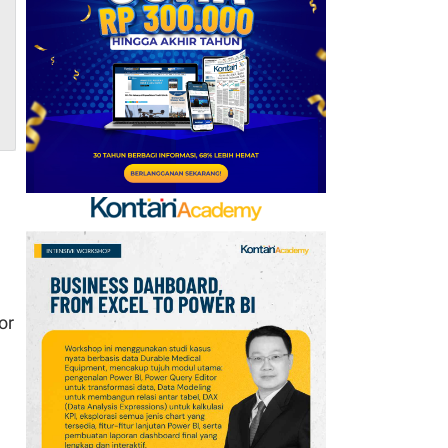
Kerja Sama dengan
Emirates hingga 2033, Ini
Detail Kemitraannya
7
Klasemen Grup A Piala
AFF 2026: Ini Skenario
Indonesia Lolos ke
Semifinal
8
Promo Alfamart Murah
Banget 7–13 Agustus
2026, Sunlight hingga
Bebelac Diskon
or
9
FIFA Akhirnya Cairkan
Hadiah Timnas Yordania
yang Tertunda 8 Bulan