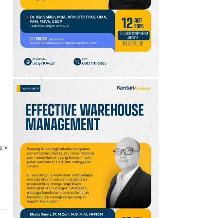
10
Promo JSM Superindo
7–9 Agustus 2026,
Minyak Goreng Rp37.900
hingga Buah Diskon 50%
ks
»