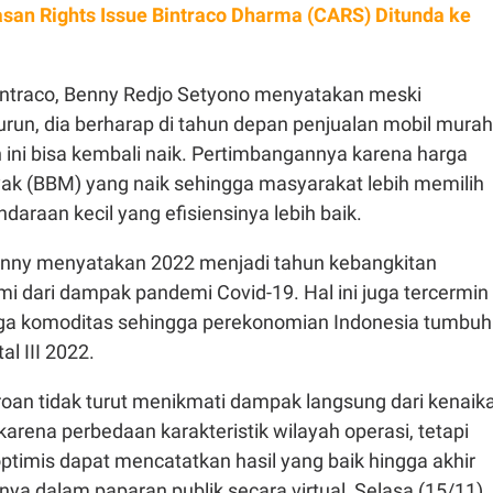
lasan Rights Issue Bintraco Dharma (CARS) Ditunda ke
intraco, Benny Redjo Setyono menyatakan meski
urun, dia berharap di tahun depan penjualan mobil murah
 ini bisa kembali naik. Pertimbangannya karena harga
ak (BBM) yang naik sehingga masyarakat lebih memilih
araan kecil yang efisiensinya lebih baik.
nny menyatakan 2022 menjadi tahun kebangkitan
i dari dampak pandemi Covid-19. Hal ini juga tercermin
rga komoditas sehingga perekonomian Indonesia tumbuh
al III 2022.
oan tidak turut menikmati dampak langsung dari kenaik
arena perbedaan karakteristik wilayah operasi, tetapi
ptimis dapat mencatatkan hasil yang baik hingga akhir
snya dalam paparan publik secara virtual, Selasa (15/11)