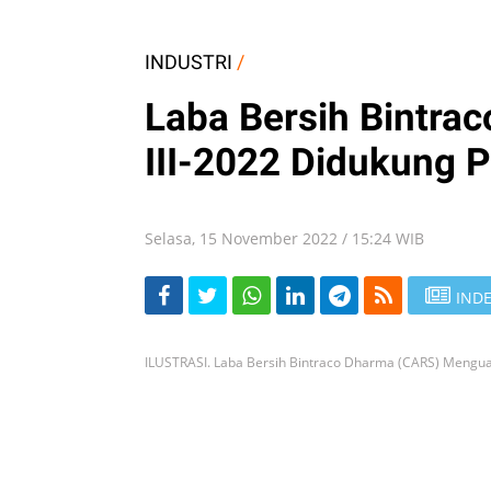
INDUSTRI
/
Laba Bersih Bintra
III-2022 Didukung 
Selasa, 15 November 2022 / 15:24 WIB
INDE
ILUSTRASI. Laba Bersih Bintraco Dharma (CARS) Menguat