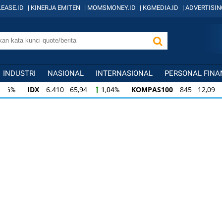
EASE.ID
|
KINERJA EMITEN
|
MOMSMONEY.ID
|
KGMEDIA.ID
|
ADVERTISIN
INDUSTRI
NASIONAL
INTERNASIONAL
PERSONAL FINA
IDX
6.410 65,94
KOMPAS100
845 12,09
1,04%
1,
KOMPAS100
845 12,09
LQ45
640 9,44
1,45%
1,5
LQ45
640 9,44
ISSI
222 2,82
IDX3
1,50%
1,29%