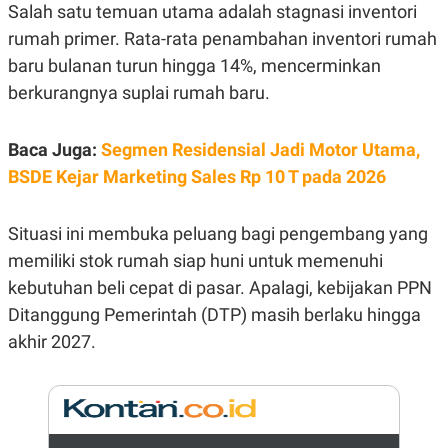
E
Salah satu temuan utama adalah stagnasi inventori
R
rumah primer. Rata-rata penambahan inventori rumah
F
B
O
U
baru bulanan turun hingga 14%, mencerminkan
K
S
berkurangnya suplai rumah baru.
U
I
S
N
E
S
Baca Juga:
Segmen Residensial Jadi Motor Utama,
S
BSDE Kejar Marketing Sales Rp 10 T pada 2026
I
N
S
I
Situasi ini membuka peluang bagi pengembang yang
G
H
memiliki stok rumah siap huni untuk memenuhi
T
kebutuhan beli cepat di pasar. Apalagi, kebijakan PPN
S
B
Ditanggung Pemerintah (DTP) masih berlaku hingga
T
E
O
L
akhir 2027.
C
A
K
N
S
J
E
A
T
O
U
N
P