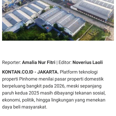
A
A
S
L
I
K
I
E
N
U
D
A
U
N
S
G
T
A
R
N
I
P
I
E
N
Reporter:
Amalia Nur Fitri
| Editor:
Noverius Laoli
L
T
U
E
A
R
KONTAN.CO.ID - JAKARTA.
Platform teknologi
N
N
properti Pinhome menilai pasar properti domestik
G
A
U
S
berpeluang bangkit pada 2026, meski sepanjang
S
I
A
O
paruh kedua 2025 masih dibayangi tekanan sosial,
H
N
ekonomi, politik, hingga lingkungan yang menekan
A
A
L
daya beli masyarakat.
P
R
E
E