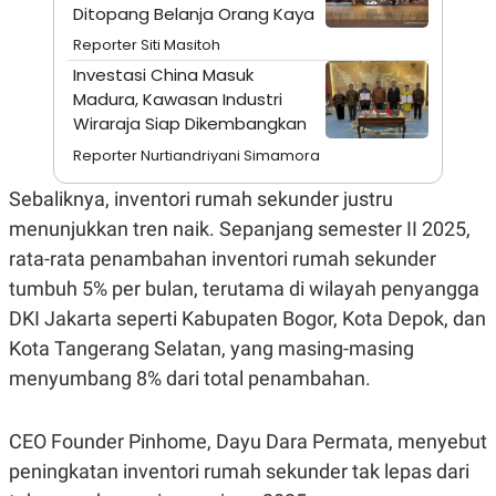
A
I
Ditopang Belanja Orang Kaya
S
V
K
E
Reporter Siti Masitoh
E
Investasi China Masuk
M
E
Madura, Kawasan Industri
N
Wiraraja Siap Dikembangkan
T
E
Reporter Nurtiandriyani Simamora
R
I
Sebaliknya, inventori rumah sekunder justru
A
N
menunjukkan tren naik. Sepanjang semester II 2025,
L
rata-rata penambahan inventori rumah sekunder
E
S
tumbuh 5% per bulan, terutama di wilayah penyangga
T
DKI Jakarta seperti Kabupaten Bogor, Kota Depok, dan
A
R
Kota Tangerang Selatan, yang masing-masing
I
menyumbang 8% dari total penambahan.
KANAL
CEO Founder Pinhome, Dayu Dara Permata, menyebut
P
I
peningkatan inventori rumah sekunder tak lepas dari
U
M