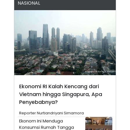
NASIONAL
N
S
E
E
W
R
S
E
S
M
E
O
T
N
U
I
P
A
A
K
D
I
V
L
A
S
K
O
R
Ekonomi RI Kalah Kencang dari
P
O
Vietnam hingga Singapura, Apa
R
Penyebabnya?
A
S
I
Reporter Nurtiandriyani Simamora
K
N
Ekonom Ini Menduga
I
A
Konsumsi Rumah Tangga
L
T