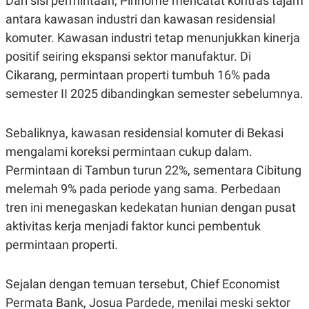
Dari sisi permintaan, Pinhome mencatat kontras tajam
C
L
A
E
antara kawasan industri dan kawasan residensial
D
A
E
S
komuter. Kawasan industri tetap menunjukkan kinerja
M
E
positif seiring ekspansi sektor manufaktur. Di
Y
.
I
Cikarang, permintaan properti tumbuh 16% pada
D
semester II 2025 dibandingkan semester sebelumnya.
L
K
A
I
N
N
G
E
Sebaliknya, kawasan residensial komuter di Bekasi
G
R
mengalami koreksi permintaan cukup dalam.
A
J
N
A
Permintaan di Tambun turun 22%, sementara Cibitung
A
E
N
M
melemah 9% pada periode yang sama. Perbedaan
C
I
tren ini menegaskan kedekatan hunian dengan pusat
E
T
T
E
aktivitas kerja menjadi faktor kunci pembentuk
A
N
K
permintaan properti.
E
A
P
D
A
V
Sejalan dengan temuan tersebut, Chief Economist
P
E
Permata Bank, Josua Pardede, menilai meski sektor
E
R