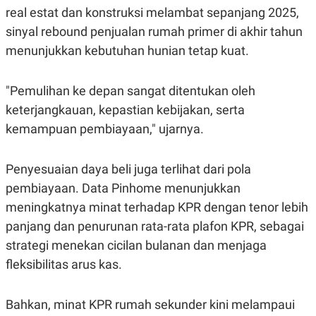
R
T
real estat dan konstruksi melambat sepanjang 2025,
I
S
sinyal rebound penjualan rumah primer di akhir tahun
I
menunjukkan kebutuhan hunian tetap kuat.
N
G
K
"Pemulihan ke depan sangat ditentukan oleh
G
M
keterjangkauan, kepastian kebijakan, serta
E
D
kemampuan pembiayaan," ujarnya.
I
A
.
Penyesuaian daya beli juga terlihat dari pola
I
D
pembiayaan. Data Pinhome menunjukkan
meningkatnya minat terhadap KPR dengan tenor lebih
panjang dan penurunan rata-rata plafon KPR, sebagai
SITEMAP
PROFILE
TERM
strategi menekan cicilan bulanan dan menjaga
OF
USE
fleksibilitas arus kas.
PEDOMAN
PEMBERITAAN
SIBER
Bahkan, minat KPR rumah sekunder kini melampaui
PRIVACY