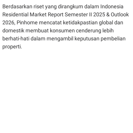
R
G
Berdasarkan riset yang dirangkum dalam Indonesia
S
I
O
O
Residential Market Report Semester II 2025 & Outlook
N
N
2026, Pinhome mencatat ketidakpastian global dan
A
A
L
L
domestik membuat konsumen cenderung lebih
F
I
berhati-hati dalam mengambil keputusan pembelian
N
properti.
A
N
C
E
Y
C
A
A
N
R
G
I
T
T
E
A
R
H
.
U
.
.
K
L
E
I
S
F