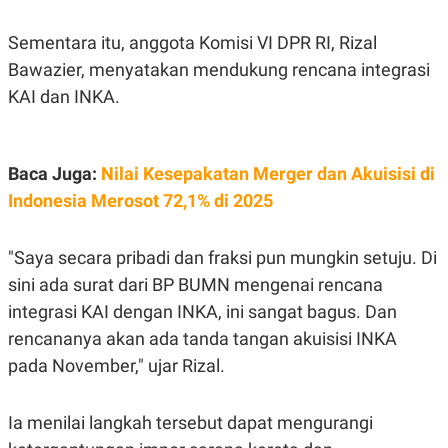
R
T
I
Sementara itu, anggota Komisi VI DPR RI, Rizal
S
I
Bawazier, menyatakan mendukung rencana integrasi
N
G
KAI dan INKA.
K
G
M
E
Baca Juga:
Nilai Kesepakatan Merger dan Akuisisi di
D
I
Indonesia Merosot 72,1% di 2025
A
.
I
"Saya secara pribadi dan fraksi pun mungkin setuju. Di
D
sini ada surat dari BP BUMN mengenai rencana
integrasi KAI dengan INKA, ini sangat bagus. Dan
SITEMAP
PROFILE
TERM
rencananya akan ada tanda tangan akuisisi INKA
OF
pada November," ujar Rizal.
USE
PEDOMAN
PEMBERITAAN
Ia menilai langkah tersebut dapat mengurangi
SIBER
PRIVACY