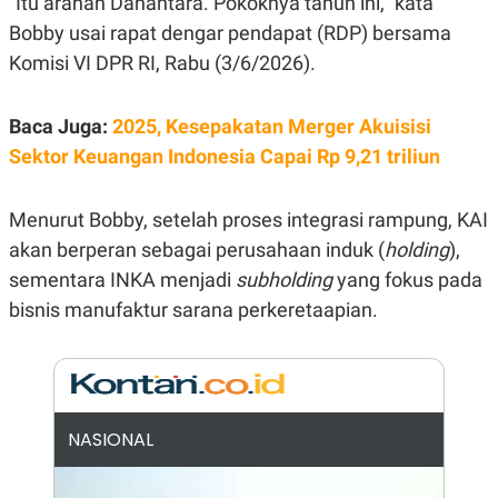
"Itu arahan Danantara. Pokoknya tahun ini," kata
E
R
Bobby usai rapat dengar pendapat (RDP) bersama
F
B
Komisi VI DPR RI, Rabu (3/6/2026).
O
U
K
S
U
I
S
N
Baca Juga:
2025, Kesepakatan Merger Akuisisi
E
Sektor Keuangan Indonesia Capai Rp 9,21 triliun
S
S
I
N
Menurut Bobby, setelah proses integrasi rampung, KAI
S
akan berperan sebagai perusahaan induk (
I
holding
),
G
sementara INKA menjadi
subholding
yang fokus pada
H
T
bisnis manufaktur sarana perkeretaapian.
S
B
T
E
O
L
C
A
K
N
S
J
E
A
NASIONAL
T
O
U
N
P