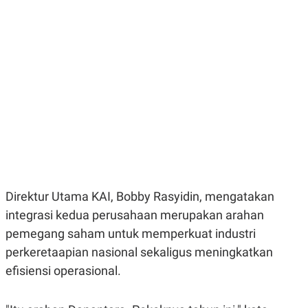
E
E
H
S
A
T
T
Y
A
L
N
E
E
A
N
N
G
A
L
L
I
I
S
S
H
I
S
E
K
X
O
E
L
Direktur Utama KAI, Bobby Rasyidin, mengatakan
C
O
U
M
integrasi kedua perusahaan merupakan arahan
T
pemegang saham untuk memperkuat industri
I
V
perkeretaapian nasional sekaligus meningkatkan
E
C
efisiensi operasional.
O
R
N