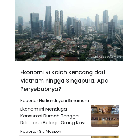
N
S
E
E
W
R
S
E
S
M
E
O
T
N
U
I
P
A
A
K
D
I
V
L
A
Ekonomi RI Kalah Kencang dari
S
K
Vietnam hingga Singapura, Apa
O
R
Penyebabnya?
P
O
Reporter Nurtiandriyani Simamora
R
A
Ekonom Ini Menduga
S
Konsumsi Rumah Tangga
I
Ditopang Belanja Orang Kaya
K
N
I
A
Reporter Siti Masitoh
L
T