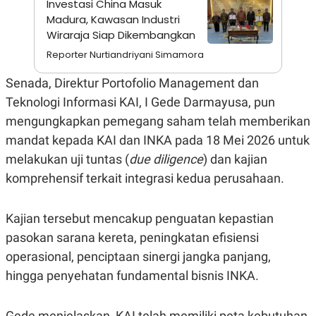
Investasi China Masuk
A
I
S
V
Madura, Kawasan Industri
K
E
Wiraraja Siap Dikembangkan
E
M
Reporter Nurtiandriyani Simamora
E
N
Senada, Direktur Portofolio Management dan
T
E
Teknologi Informasi KAI, I Gede Darmayusa, pun
R
I
mengungkapkan pemegang saham telah memberikan
A
mandat kepada KAI dan INKA pada 18 Mei 2026 untuk
N
melakukan uji tuntas (
due diligence
) dan kajian
L
E
komprehensif terkait integrasi kedua perusahaan.
S
T
A
R
Kajian tersebut mencakup penguatan kepastian
I
pasokan sarana kereta, peningkatan efisiensi
operasional, penciptaan sinergi jangka panjang,
KANAL
hingga penyehatan fundamental bisnis INKA.
P
I
U
M
Gede menjelaskan, KAI telah memiliki peta kebutuhan