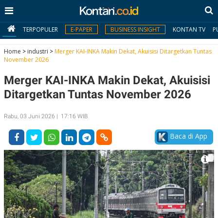
TERPOPULER
E-PAPER
BUSINESS INSIGHT
KONTAN TV
P
Home
>
industri
>
Merger KAI-INKA Makin Dekat, Akuisisi Ditargetkan Tuntas
November 2026
MY
Merger KAI-INKA Makin Dekat, Akuisisi
KONTAN
Ditargetkan Tuntas November 2026
Daftar
Rabu, 03 Juni 2026 | 17:16 WIB
Masuk
Baca di App
BERITA
I
N
N
A
V
S
E
I
S
O
T
N