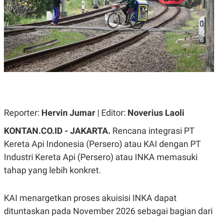
A
A
S
L
I
K
I
E
N
U
D
A
U
N
S
G
T
A
R
N
I
P
I
E
N
Reporter:
Hervin Jumar
| Editor:
Noverius Laoli
L
T
U
E
KONTAN.CO.ID - JAKARTA.
Rencana integrasi PT
A
R
N
N
Kereta Api Indonesia (Persero) atau KAI dengan PT
G
A
Industri Kereta Api (Persero) atau INKA memasuki
U
S
S
I
tahap yang lebih konkret.
A
O
H
N
A
A
L
KAI menargetkan proses akuisisi INKA dapat
P
R
dituntaskan pada November 2026 sebagai bagian dari
E
E