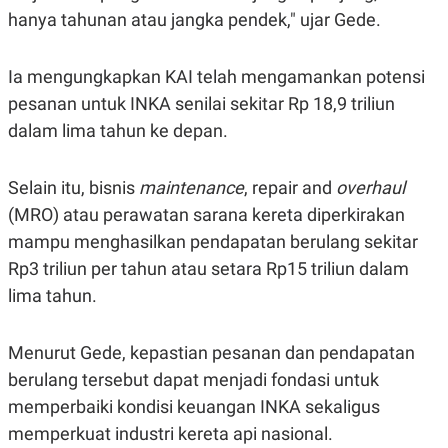
C
L
hanya tahunan atau jangka pendek," ujar Gede.
A
E
D
A
E
S
M
E
Ia mengungkapkan KAI telah mengamankan potensi
Y
.
I
pesanan untuk INKA senilai sekitar Rp 18,9 triliun
D
dalam lima tahun ke depan.
L
K
A
I
N
N
Selain itu, bisnis
maintenance
, repair and
overhaul
G
E
G
R
(MRO) atau perawatan sarana kereta diperkirakan
A
J
N
A
mampu menghasilkan pendapatan berulang sekitar
A
E
Rp3 triliun per tahun atau setara Rp15 triliun dalam
N
M
C
I
lima tahun.
E
T
T
E
A
N
Menurut Gede, kepastian pesanan dan pendapatan
K
E
A
berulang tersebut dapat menjadi fondasi untuk
P
D
memperbaiki kondisi keuangan INKA sekaligus
A
V
P
E
memperkuat industri kereta api nasional.
E
R