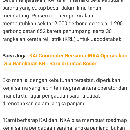
S
A
A
G
sarana yang cukup besar dalam lima tahun
T
E
mendatang. Perseroan memperkirakan
D
S
A
membutuhkan sekitar 2.000 gerbong gondola, 1.200
T
A
gerbong datar, 652 kereta penumpang, serta 30
K
L
rangkaian kereta rel listrik (KRL) untuk Jabodetabek.
O
I
N
P
T
S
Baca Juga:
KAI Commuter Bersama INKA Operasikan
A
U
N
S
Dua Rangkaian KRL Baru di Lintas Bogor
T
V
Eko menilai dengan kebutuhan tersebut, diperlukan
JARINGAN
kerja sama yang lebih terintegrasi antara operator dan
manufaktur agar pengadaan sarana dapat
K
P
direncanakan dalam jangka panjang.
O
R
N
E
T
S
A
S
"Kami berharap KAI dan INKA bisa membuat roadmap
N
R
A
E
kerja sama pengadaan sarana jangka panjang, bukan