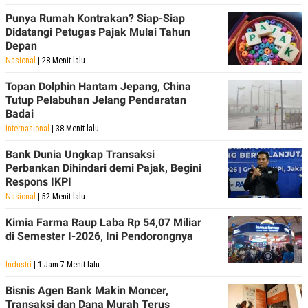
S
A
A
G
Punya Rumah Kontrakan? Siap-Siap
T
E
Didatangi Petugas Pajak Mulai Tahun
D
S
Depan
A
T
Nasional
| 28 Menit lalu
A
Topan Dolphin Hantam Jepang, China
K
L
O
I
Tutup Pelabuhan Jelang Pendaratan
N
P
Badai
T
S
Internasional
| 38 Menit lalu
A
U
N
S
Bank Dunia Ungkap Transaksi
T
V
Perbankan Dihindari demi Pajak, Begini
Respons IKPI
Nasional
| 52 Menit lalu
JARINGAN
Kimia Farma Raup Laba Rp 54,07 Miliar
K
P
di Semester I-2026, Ini Pendorongnya
O
R
N
E
Industri
| 1 Jam 7 Menit lalu
T
S
A
S
N
R
Bisnis Agen Bank Makin Moncer,
A
E
Transaksi dan Dana Murah Terus