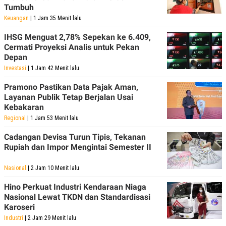
C
L
Tumbuh
A
E
D
A
Keuangan
| 1 Jam 35 Menit lalu
E
S
M
E
IHSG Menguat 2,78% Sepekan ke 6.409,
Y
.
Cermati Proyeksi Analis untuk Pekan
I
Depan
D
Investasi
| 1 Jam 42 Menit lalu
L
K
A
I
Pramono Pastikan Data Pajak Aman,
N
N
G
E
Layanan Publik Tetap Berjalan Usai
G
R
Kebakaran
A
J
Regional
| 1 Jam 53 Menit lalu
N
A
A
E
Cadangan Devisa Turun Tipis, Tekanan
N
M
C
I
Rupiah dan Impor Mengintai Semester II
E
T
T
E
Nasional
| 2 Jam 10 Menit lalu
A
N
K
Hino Perkuat Industri Kendaraan Niaga
E
A
Nasional Lewat TKDN dan Standardisasi
P
D
A
V
Karoseri
P
E
Industri
| 2 Jam 29 Menit lalu
E
R