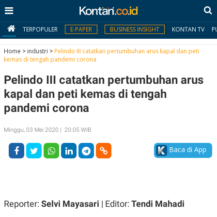
TERPOPULER
E-PAPER
BUSINESS INSIGHT
KONTAN TV
P
Home
>
industri
>
Pelindo III catatkan pertumbuhan arus kapal dan peti
kemas di tengah pandemi corona
MY
Pelindo III catatkan pertumbuhan arus
KONTAN
kapal dan peti kemas di tengah
Daftar
pandemi corona
Masuk
Minggu, 03 Mei 2020 | 20:05 WIB
Baca di App
BERITA
I
N
N
A
V
S
E
I
Reporter:
Selvi Mayasari
| Editor:
Tendi Mahadi
S
O
T
N