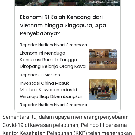
E
R
F
B
Ekonomi RI Kalah Kencang dari
O
U
K
S
Vietnam hingga Singapura, Apa
U
I
Penyebabnya?
S
N
E
S
Reporter Nurtiandriyani Simamora
S
Ekonom Ini Menduga
I
N
Konsumsi Rumah Tangga
S
Ditopang Belanja Orang Kaya
I
G
Reporter Siti Masitoh
H
T
Investasi China Masuk
Madura, Kawasan Industri
S
B
T
E
Wiraraja Siap Dikembangkan
O
L
C
A
Reporter Nurtiandriyani Simamora
K
N
S
J
Sementara itu, dalam upaya memerangi penyebaran
E
A
T
O
Covid-19 di kawasan pelabuhan, Pelindo III bersama
U
N
Kantor Kesehatan Pelabuhan (KKP) telah menerapkan
P