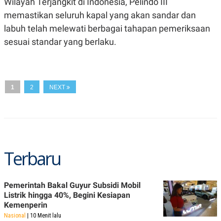
Wilayah Terjangkit di Indonesia, Pelindo III
A
I
S
V
memastikan seluruh kapal yang akan sandar dan
K
E
E
labuh telah melewati berbagai tahapan pemeriksaan
M
sesuai standar yang berlaku.
E
N
T
E
R
I
1
2
NEXT
A
N
L
E
S
T
A
R
Terbaru
I
Pemerintah Bakal Guyur Subsidi Mobil
KANAL
Listrik hingga 40%, Begini Kesiapan
Kemenperin
P
I
U
M
Nasional
| 10 Menit lalu