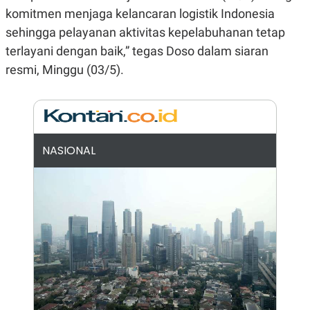
E
E
H
S
komitmen menjaga kelancaran logistik Indonesia
A
T
sehingga pelayanan aktivitas kepelabuhanan tetap
T
Y
A
L
terlayani dengan baik,” tegas Doso dalam siaran
N
E
resmi, Minggu (03/5).
E
A
N
N
G
A
L
L
I
I
S
S
H
I
NASIONAL
S
E
K
X
O
E
L
C
O
U
M
T
I
V
E
C
O
R
N