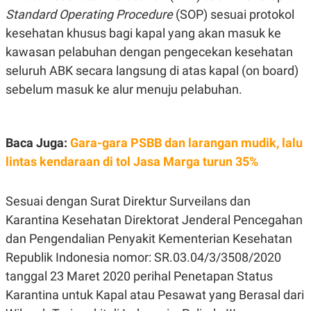
Standard Operating Procedure
(SOP) sesuai protokol
N
S
E
E
kesehatan khusus bagi kapal yang akan masuk ke
W
R
S
E
kawasan pelabuhan dengan pengecekan kesehatan
S
M
E
O
seluruh ABK secara langsung di atas kapal (on board)
T
N
sebelum masuk ke alur menuju pelabuhan.
U
I
P
A
A
K
D
I
Baca Juga:
Gara-gara PSBB dan larangan mudik, lalu
V
L
A
lintas kendaraan di tol Jasa Marga turun 35%
S
K
O
R
Sesuai dengan Surat Direktur Surveilans dan
P
Karantina Kesehatan Direktorat Jenderal Pencegahan
O
R
dan Pengendalian Penyakit Kementerian Kesehatan
A
S
Republik Indonesia nomor: SR.03.04/3/3508/2020
I
tanggal 23 Maret 2020 perihal Penetapan Status
K
N
Karantina untuk Kapal atau Pesawat yang Berasal dari
I
A
L
T