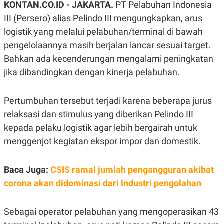
KONTAN.CO.ID - JAKARTA.
PT Pelabuhan Indonesia
A
A
S
L
III (Persero) alias Pelindo III mengungkapkan, arus
I
logistik yang melalui pelabuhan/terminal di bawah
K
I
pengelolaannya masih berjalan lancar sesuai target.
E
N
U
D
Bahkan ada kecenderungan mengalami peningkatan
A
U
N
S
jika dibandingkan dengan kinerja pelabuhan.
G
T
A
R
N
I
Pertumbuhan tersebut terjadi karena beberapa jurus
P
I
relaksasi dan stimulus yang diberikan Pelindo III
E
N
L
T
kepada pelaku logistik agar lebih bergairah untuk
U
E
A
R
menggenjot kegiatan ekspor impor dan domestik.
N
N
G
A
U
S
Baca Juga:
CSIS ramal jumlah pengangguran akibat
S
I
A
O
corona akan didominasi dari industri pengolahan
H
N
A
A
L
Sebagai operator pelabuhan yang mengoperasikan 43
P
R
E
E