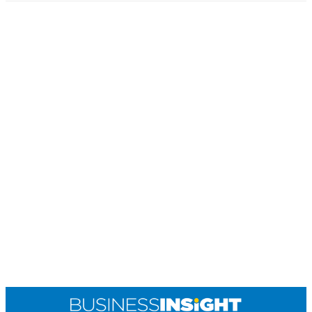
R
T
I
S
I
N
G
K
G
M
E
D
I
A
.
I
D
SITEMAP
PROFILE
TERM
OF
USE
PEDOMAN
PEMBERITAAN
SIBER
PRIVACY