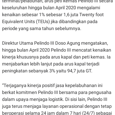
terminal/pelabuhan, arus peti kemas Pelindo III secara
R
G
keseluruhan hingga bulan April 2020 mengalami
S
I
O
O
kenaikan sebesar 1% sebesar 1,6 juta Twenty foot
N
N
A
A
Equivalent Units (TEUs) jika dibandingkan pada
L
L
periode yang sama tahun sebelumnya.
F
I
N
A
Direktur Utama Pelindo III Doso Agung mengatakan,
N
C
hingga bulan April 2020 Pelindo III mencatat kenaikan
E
kinerja khususnya pada arus kapal dan peti kemas. Ia
Y
C
menjabarkan lebih lanjut pada arus kapal terjadi
A
A
N
R
peningkatan sebanyak 3% yaitu 94,7 juta GT.
G
I
T
T
E
A
R
H
“Terjaganya kinerja positif jasa kepelabuhanan ini
.
U
berkat komitmen Pelindo III bersama para pengusaha
.
.
dalam upaya menjaga logistik. Di sisi lain, Pelindo III
K
L
juga terus menjaga layanan operasional dengan tetap
E
I
S
F
beroperasi selama 24 jam dalam 7 hari (24/7) sebagai