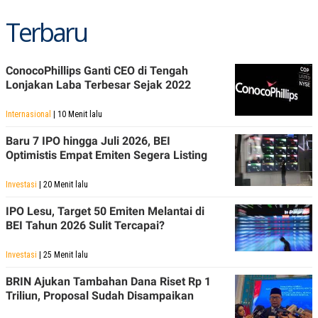
S
A
A
G
Terbaru
T
E
D
S
A
T
ConocoPhillips Ganti CEO di Tengah
A
Lonjakan Laba Terbesar Sejak 2022
K
L
O
I
N
P
Internasional
| 10 Menit lalu
T
S
A
U
Baru 7 IPO hingga Juli 2026, BEI
N
S
Optimistis Empat Emiten Segera Listing
T
V
Investasi
| 20 Menit lalu
JARINGAN
IPO Lesu, Target 50 Emiten Melantai di
BEI Tahun 2026 Sulit Tercapai?
K
P
O
R
Investasi
| 25 Menit lalu
N
E
T
S
BRIN Ajukan Tambahan Dana Riset Rp 1
A
S
Triliun, Proposal Sudah Disampaikan
N
R
A
E