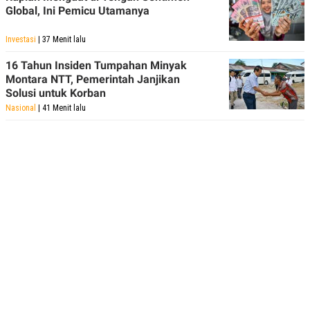
R
T
Global, Ini Pemicu Utamanya
I
S
I
Investasi
| 37 Menit lalu
N
G
16 Tahun Insiden Tumpahan Minyak
Montara NTT, Pemerintah Janjikan
K
G
Solusi untuk Korban
M
Nasional
| 41 Menit lalu
E
D
I
A
.
I
D
SITEMAP
PROFILE
TERM
OF
USE
PEDOMAN
PEMBERITAAN
SIBER
PRIVACY