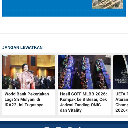
JANGAN LEWATKAN
World Bank Pekerjakan
Hasil GOTF MLBB 2026:
UEFA 
Lagi Sri Mulyani di
Kompak ke 8 Besar, Cek
Aturan
IDA22, Ini Tugasnya
Jadwal Tanding ONIC
Champ
dan Vitality
2026/2