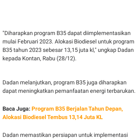
E
E
H
S
A
T
T
Y
A
L
N
E
"Diharapkan program B35 dapat diimplementasikan
E
A
N
N
mulai Februari 2023. Alokasi Biodiesel untuk program
G
A
L
L
B35 tahun 2023 sebesar 13,15 juta kl," ungkap Dadan
I
I
kepada Kontan, Rabu (28/12).
S
S
H
I
S
E
K
X
O
Dadan melanjutkan, program B35 juga diharapkan
E
L
dapat meningkatkan pemanfaatan energi terbarukan.
C
O
U
M
T
I
Baca Juga:
Program B35 Berjalan Tahun Depan,
V
Alokasi Biodiesel Tembus 13,14 Juta KL
E
C
O
R
Dadan memastikan persiapan untuk implementasi
N