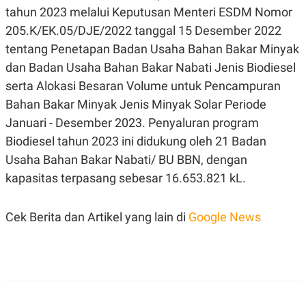
A
I
tahun 2023 melalui Keputusan Menteri ESDM Nomor
S
V
K
E
205.K/EK.05/DJE/2022 tanggal 15 Desember 2022
E
tentang Penetapan Badan Usaha Bahan Bakar Minyak
M
E
dan Badan Usaha Bahan Bakar Nabati Jenis Biodiesel
N
T
serta Alokasi Besaran Volume untuk Pencampuran
E
R
Bahan Bakar Minyak Jenis Minyak Solar Periode
I
Januari - Desember 2023. Penyaluran program
A
N
Biodiesel tahun 2023 ini didukung oleh 21 Badan
L
Usaha Bahan Bakar Nabati/ BU BBN, dengan
E
S
kapasitas terpasang sebesar 16.653.821 kL.
T
A
R
Cek Berita dan Artikel yang lain di
Google News
I
KANAL
P
I
U
M