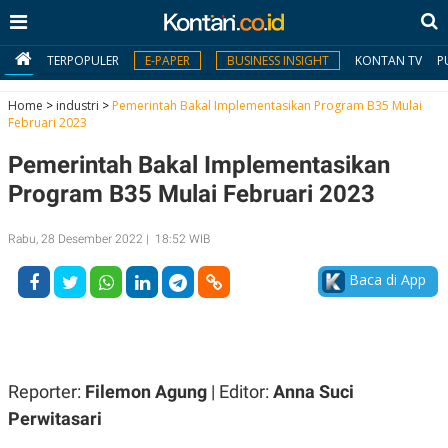
TERPOPULER
E-PAPER
BUSINESS INSIGHT
KONTAN TV
P
Home
>
industri
>
Pemerintah Bakal Implementasikan Program B35 Mulai
Februari 2023
MY
Pemerintah Bakal Implementasikan
KONTAN
Program B35 Mulai Februari 2023
Daftar
Rabu, 28 Desember 2022 | 18:52 WIB
Masuk
Baca di App
BERITA
I
N
N
A
Reporter:
Filemon Agung
| Editor:
Anna Suci
V
S
E
I
Perwitasari
S
O
T
N