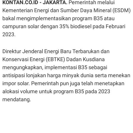
KONTAN.CO.ID - JAKARTA.
Pemerintah melalui
A
A
S
L
Kementerian Energi dan Sumber Daya Mineral (ESDM)
I
bakal mengimplementasikan program B35 atau
K
I
campuran solar dengan 35% biodiesel pada Februari
E
N
U
D
2023.
A
U
N
S
G
T
A
R
Direktur Jenderal Energi Baru Terbarukan dan
N
I
Konservasi Energi (EBTKE) Dadan Kusdiana
P
I
mengungkapkan, implementasi B35 sebagai
E
N
L
T
antisipasi lonjakan harga minyak dunia serta menekan
U
E
A
R
impor solar. Pemerintah pun juga telah menetapkan
N
N
alokasi volume untuk program B35 pada 2023
G
A
U
S
mendatang.
S
I
A
O
H
N
A
A
L
P
R
E
E