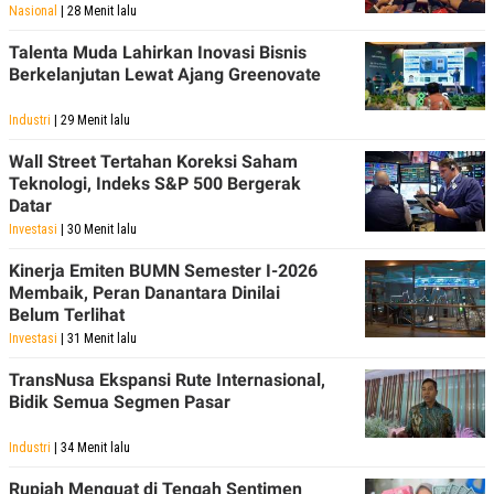
C
L
Nasional
| 28 Menit lalu
A
E
D
A
Talenta Muda Lahirkan Inovasi Bisnis
E
S
Berkelanjutan Lewat Ajang Greenovate
M
E
Y
.
I
Industri
| 29 Menit lalu
D
L
K
Wall Street Tertahan Koreksi Saham
A
I
Teknologi, Indeks S&P 500 Bergerak
N
N
Datar
G
E
G
R
Investasi
| 30 Menit lalu
A
J
N
A
Kinerja Emiten BUMN Semester I-2026
A
E
Membaik, Peran Danantara Dinilai
N
M
Belum Terlihat
C
I
E
T
Investasi
| 31 Menit lalu
T
E
A
N
TransNusa Ekspansi Rute Internasional,
K
Bidik Semua Segmen Pasar
E
A
P
D
Industri
| 34 Menit lalu
A
V
P
E
E
R
Rupiah Menguat di Tengah Sentimen