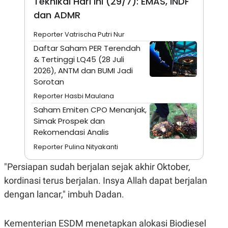
Teknikal Hari Ini (29/7): EMAS, INDF
N
S
dan ADMR
E
E
W
R
Reporter Vatrischa Putri Nur
S
E
S
M
Daftar Saham PER Terendah
E
O
& Tertinggi LQ45 (28 Juli
T
N
U
I
2026), ANTM dan BUMI Jadi
P
A
Sorotan
A
K
Reporter Hasbi Maulana
D
I
V
L
Saham Emiten CPO Menanjak,
A
Simak Prospek dan
S
K
Rekomendasi Analis
O
R
Reporter Pulina Nityakanti
P
O
"Persiapan sudah berjalan sejak akhir Oktober,
R
A
kordinasi terus berjalan. Insya Allah dapat berjalan
S
dengan lancar," imbuh Dadan.
I
K
N
I
A
Kementerian ESDM menetapkan alokasi Biodiesel
L
T