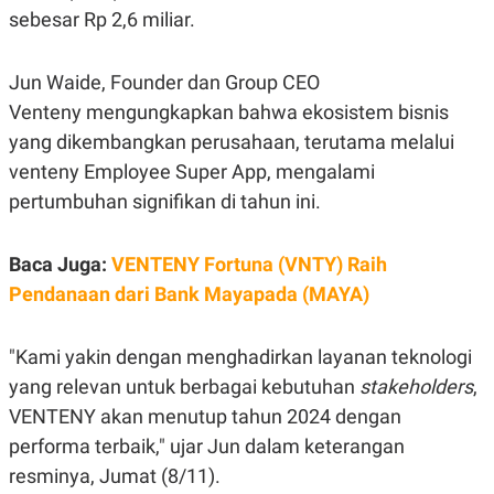
E
sebesar Rp 2,6 miliar.
R
F
B
O
U
Jun Waide, Founder dan Group CEO
K
S
U
I
Venteny mengungkapkan bahwa ekosistem bisnis
S
N
yang dikembangkan perusahaan, terutama melalui
E
S
venteny Employee Super App, mengalami
S
I
pertumbuhan signifikan di tahun ini.
N
S
I
Baca Juga:
VENTENY Fortuna (VNTY) Raih
G
H
Pendanaan dari Bank Mayapada (MAYA)
T
S
B
T
E
"Kami yakin dengan menghadirkan layanan teknologi
O
L
C
A
yang relevan untuk berbagai kebutuhan
stakeholders
,
K
N
VENTENY akan menutup tahun 2024 dengan
S
J
E
A
performa terbaik," ujar Jun dalam keterangan
T
O
U
N
resminya, Jumat (8/11).
P