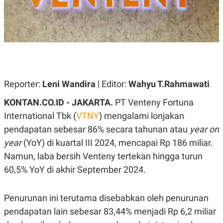
A
A
S
L
I
K
I
E
N
U
D
A
U
N
S
G
T
Reporter:
Leni Wandira
| Editor:
Wahyu T.Rahmawati
A
R
N
I
KONTAN.CO.ID - JAKARTA.
PT Venteny Fortuna
P
I
E
N
International Tbk (
VTNY
) mengalami lonjakan
L
T
pendapatan sebesar 86% secara tahunan atau
year on
U
E
A
R
year
(YoY) di kuartal III 2024, mencapai Rp 186 miliar.
N
N
G
A
Namun, laba bersih Venteny tertekan hingga turun
U
S
60,5% YoY di akhir September 2024.
S
I
A
O
H
N
A
A
Penurunan ini terutama disebabkan oleh penurunan
L
pendapatan lain sebesar 83,44% menjadi Rp 6,2 miliar
P
R
E
E