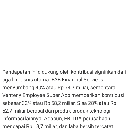
E
E
H
S
A
T
T
Y
A
L
N
E
E
A
N
N
G
A
L
L
I
I
S
S
H
I
S
E
K
Pendapatan ini didukung oleh kontribusi signifikan dari
X
O
tiga lini bisnis utama. B2B Financial Services
E
L
C
O
menyumbang 40% atau Rp 74,7 miliar, sementara
U
M
T
Venteny Employee Super App memberikan kontribusi
I
sebesar 32% atau Rp 58,2 miliar. Sisa 28% atau Rp
V
E
52,7 miliar berasal dari produk-produk teknologi
C
O
informasi lainnya. Adapun, EBITDA perusahaan
R
mencapai Rp 13,7 miliar, dan laba bersih tercatat
N