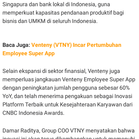
S
A
Singapura dan bank lokal di Indonesia, guna
A
G
T
E
memperkuat kapasitas pendanaan produktif bagi
D
S
bisnis dan UMKM di seluruh Indonesia.
A
T
A
K
L
Baca Juga:
Venteny (VTNY) Incar Pertumbuhan
O
I
N
P
Employee Super App
T
S
A
U
N
S
T
Selain ekspansi di sektor finansial, Venteny juga
V
memperluas jangkauan Venteny Employee Super App
dengan peningkatan jumlah pengguna sebesar 60%
JARINGAN
YoY, dan telah menerima pengakuan sebagai Inovasi
Platform Terbaik untuk Kesejahteraan Karyawan dari
K
P
O
R
CNBC Indonesia Awards.
N
E
T
S
A
S
Damar Raditya, Group COO VTNY menyatakan bahwa
N
R
A
E
inovasi ini akan terus dikembangkan untuk memenuhi