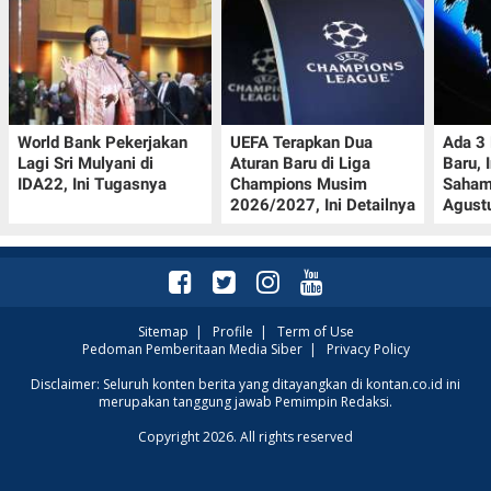
World Bank Pekerjakan
UEFA Terapkan Dua
Ada 3
Lagi Sri Mulyani di
Aturan Baru di Liga
Baru, 
IDA22, Ini Tugasnya
Champions Musim
Saham
2026/2027, Ini Detailnya
Agust
Sitemap
|
Profile
|
Term of Use
Pedoman Pemberitaan Media Siber
|
Privacy Policy
Disclaimer: Seluruh konten berita yang ditayangkan di kontan.co.id ini
merupakan tanggung jawab Pemimpin Redaksi.
Copyright 2026. All rights reserved