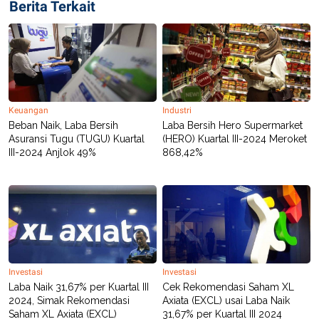
Berita Terkait
R
T
I
S
I
N
G
K
G
M
Keuangan
Industri
E
Beban Naik, Laba Bersih
Laba Bersih Hero Supermarket
D
I
Asuransi Tugu (TUGU) Kuartal
(HERO) Kuartal III-2024 Meroket
A
III-2024 Anjlok 49%
868,42%
.
I
D
SITEMAP
PROFILE
TERM
OF
USE
Investasi
Investasi
PEDOMAN
Laba Naik 31,67% per Kuartal III
Cek Rekomendasi Saham XL
PEMBERITAAN
SIBER
2024, Simak Rekomendasi
Axiata (EXCL) usai Laba Naik
Saham XL Axiata (EXCL)
31,67% per Kuartal III 2024
PRIVACY