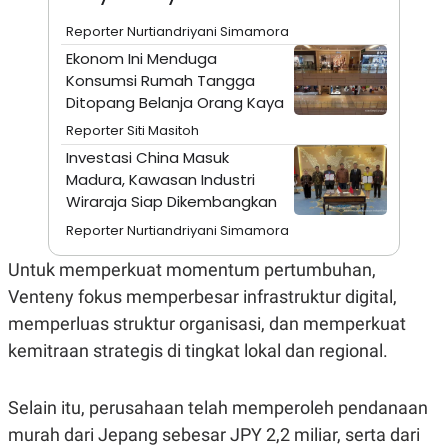
A
I
S
V
Reporter Nurtiandriyani Simamora
K
E
E
Ekonom Ini Menduga
M
Konsumsi Rumah Tangga
E
Ditopang Belanja Orang Kaya
N
T
Reporter Siti Masitoh
E
R
Investasi China Masuk
I
Madura, Kawasan Industri
A
N
Wiraraja Siap Dikembangkan
L
Reporter Nurtiandriyani Simamora
E
S
Untuk memperkuat momentum pertumbuhan,
T
A
Venteny fokus memperbesar infrastruktur digital,
R
I
memperluas struktur organisasi, dan memperkuat
kemitraan strategis di tingkat lokal dan regional.
KANAL
Selain itu, perusahaan telah memperoleh pendanaan
P
I
murah dari Jepang sebesar JPY 2,2 miliar, serta dari
U
M