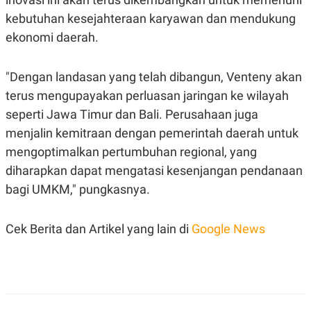
C
L
A
E
kebutuhan kesejahteraan karyawan dan mendukung
D
A
ekonomi daerah.
E
S
M
E
Y
.
I
"Dengan landasan yang telah dibangun, Venteny akan
D
terus mengupayakan perluasan jaringan ke wilayah
L
K
A
I
seperti Jawa Timur dan Bali. Perusahaan juga
N
N
menjalin kemitraan dengan pemerintah daerah untuk
G
E
G
R
mengoptimalkan pertumbuhan regional, yang
A
J
N
A
diharapkan dapat mengatasi kesenjangan pendanaan
A
E
N
M
bagi UMKM," pungkasnya.
C
I
E
T
T
E
Cek Berita dan Artikel yang lain di
Google News
A
N
K
E
A
P
D
A
V
P
E
E
R