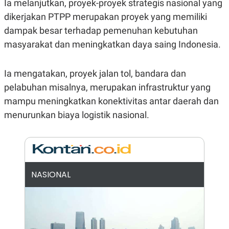
E
E
Ia melanjutkan, proyek-proyek strategis nasional yang
H
S
dikerjakan PTPP merupakan proyek yang memiliki
A
T
T
Y
dampak besar terhadap pemenuhan kebutuhan
A
L
N
E
masyarakat dan meningkatkan daya saing Indonesia.
E
A
N
N
G
A
Ia mengatakan, proyek jalan tol, bandara dan
L
L
pelabuhan misalnya, merupakan infrastruktur yang
I
I
S
S
mampu meningkatkan konektivitas antar daerah dan
H
I
S
menurunkan biaya logistik nasional.
E
K
X
O
E
L
C
O
U
M
T
NASIONAL
I
V
E
C
O
R
N