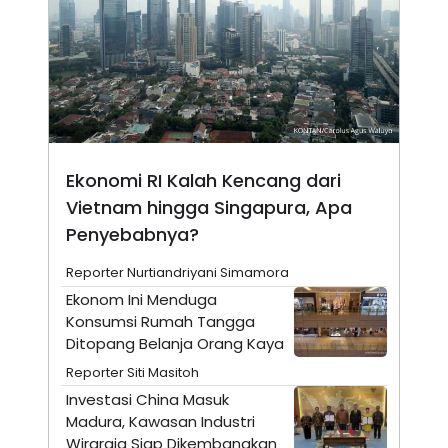
E
R
F
B
O
U
K
S
U
I
S
N
E
S
S
I
Ekonomi RI Kalah Kencang dari
N
Vietnam hingga Singapura, Apa
S
I
Penyebabnya?
G
H
T
Reporter Nurtiandriyani Simamora
S
B
Ekonom Ini Menduga
T
E
Konsumsi Rumah Tangga
O
L
Ditopang Belanja Orang Kaya
C
A
K
N
Reporter Siti Masitoh
S
J
E
A
Investasi China Masuk
T
O
Madura, Kawasan Industri
U
N
P
Wiraraja Siap Dikembangkan