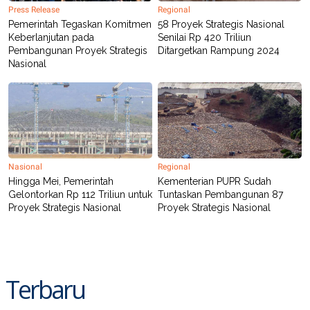
C
L
Press Release
Regional
A
E
Pemerintah Tegaskan Komitmen
58 Proyek Strategis Nasional
D
A
E
S
Keberlanjutan pada
Senilai Rp 420 Triliun
M
E
Pembangunan Proyek Strategis
Ditargetkan Rampung 2024
Y
.
Nasional
I
D
L
K
A
I
N
N
G
E
G
R
A
J
N
A
Nasional
Regional
A
E
Hingga Mei, Pemerintah
Kementerian PUPR Sudah
N
M
Gelontorkan Rp 112 Triliun untuk
Tuntaskan Pembangunan 87
C
I
Proyek Strategis Nasional
Proyek Strategis Nasional
E
T
T
E
A
N
K
E
A
P
D
Terbaru
A
V
P
E
E
R