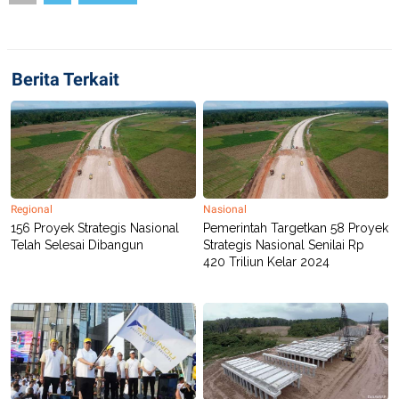
S
A
A
G
T
E
D
S
A
Berita Terkait
T
A
K
L
O
I
N
P
T
S
A
U
N
S
T
Regional
Nasional
V
156 Proyek Strategis Nasional
Pemerintah Targetkan 58 Proyek
Telah Selesai Dibangun
Strategis Nasional Senilai Rp
JARINGAN
420 Triliun Kelar 2024
K
P
O
R
N
E
T
S
A
S
N
R
A
E