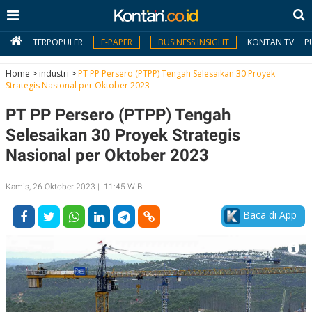
TERPOPULER
E-PAPER
BUSINESS INSIGHT
KONTAN TV
P
Home
>
industri
>
PT PP Persero (PTPP) Tengah Selesaikan 30 Proyek
Strategis Nasional per Oktober 2023
MY
PT PP Persero (PTPP) Tengah
KONTAN
Selesaikan 30 Proyek Strategis
Daftar
Nasional per Oktober 2023
Masuk
Kamis, 26 Oktober 2023 | 11:45 WIB
Baca di App
BERITA
I
N
N
A
V
S
E
I
S
O
T
N