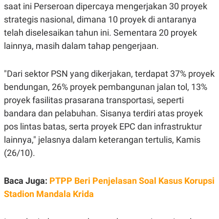
saat ini Perseroan dipercaya mengerjakan 30 proyek
R
G
S
I
strategis nasional, dimana 10 proyek di antaranya
O
O
N
N
telah diselesaikan tahun ini. Sementara 20 proyek
A
A
lainnya, masih dalam tahap pengerjaan.
L
L
F
I
N
"Dari sektor PSN yang dikerjakan, terdapat 37% proyek
A
N
bendungan, 26% proyek pembangunan jalan tol, 13%
C
proyek fasilitas prasarana transportasi, seperti
E
bandara dan pelabuhan. Sisanya terdiri atas proyek
Y
C
A
A
pos lintas batas, serta proyek EPC dan infrastruktur
N
R
G
I
lainnya," jelasnya dalam keterangan tertulis, Kamis
T
T
E
A
(26/10).
R
H
.
U
.
Baca Juga:
PTPP Beri Penjelasan Soal Kasus Korupsi
.
Stadion Mandala Krida
K
L
E
I
S
F