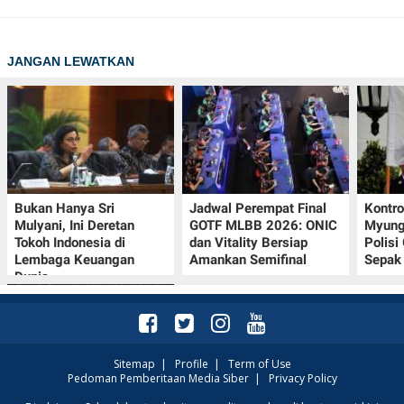
JANGAN LEWATKAN
Bukan Hanya Sri
Jadwal Perempat Final
Kontr
Mulyani, Ini Deretan
GOTF MLBB 2026: ONIC
Myung-
Tokoh Indonesia di
dan Vitality Bersiap
Polisi
Lembaga Keuangan
Amankan Semifinal
Sepak 
Dunia
Sitemap
|
Profile
|
Term of Use
Pedoman Pemberitaan Media Siber
|
Privacy Policy