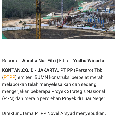
A
A
S
L
I
K
I
E
N
U
D
A
U
N
S
G
T
A
R
N
I
P
I
E
N
Reporter:
Amalia Nur Fitri
| Editor:
Yudho Winarto
L
T
U
E
KONTAN.CO.ID -
JAKARTA.
PT PP (Persero) Tbk
A
R
N
N
(
PTPP
) emiten BUMN konstruksi berpelat merah
G
A
melaporkan telah menyelesaikan dan sedang
U
S
S
I
mengerjakan beberapa Proyek Strategis Nasional
A
O
H
N
(PSN) dan meraih perolehan Proyek di Luar Negeri.
A
A
L
P
R
Direktur Utama PTPP Novel Arsyad menyebutkan,
E
E