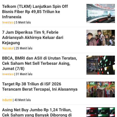
R
T
Telkom (TLKM) Lanjutkan Spin Off
I
S
Bisnis Fiber Rp 49,85 Triliun ke
I
Infranexia
N
Investasi
| 5 Menit lalu
G
K
7 Jam Diperiksa Tim 9, Febrie
G
Adriansyah Akhirnya Keluar dari
M
Kejagung
E
D
Nasional
| 25 Menit lalu
I
A
BBCA, BMRI dan ASII di Urutan Teratas,
.
Cek Saham Net Sell Terbesar Asing,
I
D
Jumat (7/8)
Investasi
| 31 Menit lalu
Target Rp 38 Triliun di ISF 2026
SITEMAP
PROFILE
TERM
Terancam Berat Tercapai, Ini Alasannya
OF
USE
Industri
| 40 Menit lalu
PEDOMAN
PEMBERITAAN
Asing Net Buy Jumbo Rp 1,24 Triliun,
SIBER
Cek Saham yang Banyak Diborong di
PRIVACY