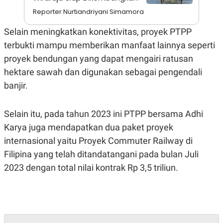
N
S
Reporter Nurtiandriyani Simamora
E
E
W
R
Selain meningkatkan konektivitas, proyek PTPP
S
E
S
M
terbukti mampu memberikan manfaat lainnya seperti
E
O
T
N
proyek bendungan yang dapat mengairi ratusan
U
I
hektare sawah dan digunakan sebagai pengendali
P
A
banjir.
A
K
D
I
V
L
A
Selain itu, pada tahun 2023 ini PTPP bersama Adhi
S
K
Karya juga mendapatkan dua paket proyek
O
internasional yaitu Proyek Commuter Railway di
R
P
Filipina yang telah ditandatangani pada bulan Juli
O
R
2023 dengan total nilai kontrak Rp 3,5 triliun.
A
S
I
K
N
I
A
L
T