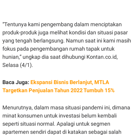
E
E
H
S
A
T
T
Y
A
L
“Tentunya kami pengembang dalam menciptakan
N
E
produk-produk juga melihat kondisi dan situasi pasar
E
A
N
N
yang tengah berlangsung. Namun saat ini kami masih
G
A
L
L
fokus pada pengembangan rumah tapak untuk
I
I
hunian,” ungkap dia saat dihubungi Kontan.co.id,
S
S
H
I
Selasa (4/1).
S
E
K
X
O
Baca Juga:
Ekspansi Bisnis Berlanjut, MTLA
E
L
C
O
Targetkan Penjualan Tahun 2022 Tumbuh 15%
U
M
T
I
Menurutnya, dalam masa situasi pandemi ini, dimana
V
E
minat konsumen untuk investasi belum kembali
C
O
seperti situasi normal. Apalagi untuk segmen
R
apartemen sendiri dapat di katakan sebagai salah
N