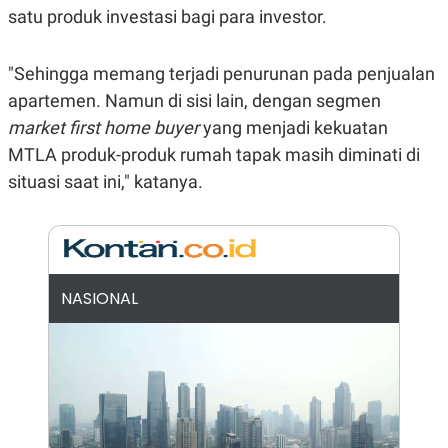
E
satu produk investasi bagi para investor.
R
F
B
O
U
"Sehingga memang terjadi penurunan pada penjualan
K
S
U
I
apartemen. Namun di sisi lain, dengan segmen
S
N
market first home buyer
yang menjadi kekuatan
E
S
MTLA produk-produk rumah tapak masih diminati di
S
I
situasi saat ini," katanya.
N
S
I
G
H
T
NASIONAL
S
B
T
E
O
L
C
A
K
N
S
J
E
A
T
O
U
N
P