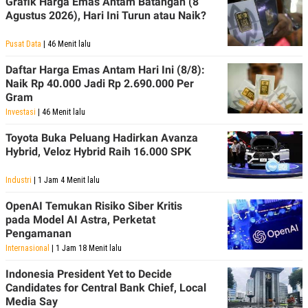
Grafik Harga Emas Antam Batangan (8
R
T
Agustus 2026), Hari Ini Turun atau Naik?
I
S
I
Pusat Data
| 46 Menit lalu
N
G
Daftar Harga Emas Antam Hari Ini (8/8):
K
Naik Rp 40.000 Jadi Rp 2.690.000 Per
G
Gram
M
E
Investasi
| 46 Menit lalu
D
I
Toyota Buka Peluang Hadirkan Avanza
A
Hybrid, Veloz Hybrid Raih 16.000 SPK
.
I
D
Industri
| 1 Jam 4 Menit lalu
OpenAI Temukan Risiko Siber Kritis
pada Model AI Astra, Perketat
SITEMAP
PROFILE
TERM
Pengamanan
OF
Internasional
| 1 Jam 18 Menit lalu
USE
PEDOMAN
Indonesia President Yet to Decide
PEMBERITAAN
Candidates for Central Bank Chief, Local
SIBER
Media Say
PRIVACY