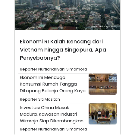
N
S
E
E
W
R
S
E
S
M
E
O
T
N
U
I
Ekonomi RI Kalah Kencang dari
P
A
Vietnam hingga Singapura, Apa
A
K
Penyebabnya?
D
I
V
L
A
Reporter Nurtiandriyani Simamora
S
K
Ekonom Ini Menduga
O
Konsumsi Rumah Tangga
R
Ditopang Belanja Orang Kaya
P
O
Reporter Siti Masitoh
R
A
Investasi China Masuk
S
Madura, Kawasan Industri
I
Wiraraja Siap Dikembangkan
K
N
I
A
Reporter Nurtiandriyani Simamora
L
T