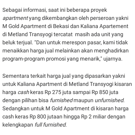
S
A
A
G
Sebagai informasi, saat ini beberapa proyek
T
E
D
S
apartment
yang dikembangkan oleh perseroan yakni
A
M Gold Apartment di Bekasi dan Kaliana Apartement
T
A
di Metland Transyogi tercatat masih ada unit yang
K
L
beluk terjual. "Dan untuk merespon pasar, kami tidak
O
I
N
P
menaikkan harga jual melainkan akan menghadirkan
T
S
A
U
program-program promosi yang menarik," ujarnya.
N
S
T
V
Sementara terkait harga jual yang dipasarkan yakni
untuk Kaliana Apartment di Metland Transyogi kisaran
JARINGAN
harga
cash
keras Rp 275 juta sampai Rp 850 juta
dengan pilihan bisa
furnished
maupun
unfurnished
.
K
P
O
R
Sedangkan untuk M Gold Apartment di kisaran harga
N
E
cash keras Rp 800 jutaan hingga Rp 2 miliar dengan
T
S
A
S
kelengkapan
full furnished
.
N
R
A
E