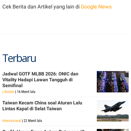
C
L
Cek Berita dan Artikel yang lain di
Google News
A
E
D
A
E
S
M
E
Y
.
I
D
L
K
A
I
N
N
Terbaru
G
E
G
R
A
J
N
A
Jadwal GOTF MLBB 2026: ONIC dan
A
E
N
M
Vitality Hadapi Lawan Tangguh di
C
I
Semifinal
E
T
Lifestyle
| 16 Menit lalu
T
E
A
N
Taiwan Kecam China soal Aturan Lalu
K
Lintas Kapal di Selat Taiwan
E
A
P
D
A
V
Internasional
| 22 Menit lalu
P
E
E
R