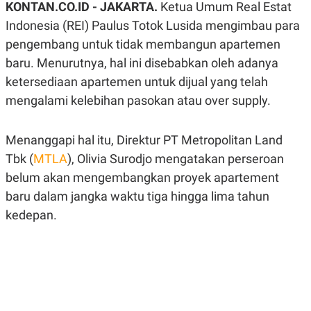
KONTAN.CO.ID - JAKARTA.
Ketua Umum Real Estat
A
A
S
L
Indonesia (REI) Paulus Totok Lusida mengimbau para
I
pengembang untuk tidak membangun apartemen
K
I
baru. Menurutnya, hal ini disebabkan oleh adanya
E
N
U
D
ketersediaan apartemen untuk dijual yang telah
A
U
N
S
mengalami kelebihan pasokan atau over supply.
G
T
A
R
N
I
Menanggapi hal itu, Direktur PT Metropolitan Land
P
I
Tbk (
E
N
MTLA
), Olivia Surodjo mengatakan perseroan
L
T
belum akan mengembangkan proyek apartement
U
E
A
R
baru dalam jangka waktu tiga hingga lima tahun
N
N
G
A
kedepan.
U
S
S
I
A
O
H
N
A
A
L
P
R
E
E