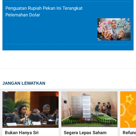
Penguatan Rupiah Pekan Ini Terangkat
Pelemahan Dolar
JANGAN LEWATKAN
Bukan Hanya Sri
Segera Lepas Saham
Refund