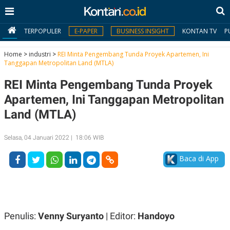
TERPOPULER
E-PAPER
BUSINESS INSIGHT
KONTAN TV
P
Home
>
industri
>
REI Minta Pengembang Tunda Proyek Apartemen, Ini
Tanggapan Metropolitan Land (MTLA)
MY
REI Minta Pengembang Tunda Proyek
KONTAN
Apartemen, Ini Tanggapan Metropolitan
Daftar
Land (MTLA)
Masuk
Selasa, 04 Januari 2022 | 18:06 WIB
Baca di App
BERITA
I
N
N
A
V
S
E
I
Penulis:
Venny Suryanto
| Editor:
Handoyo
S
O
T
N