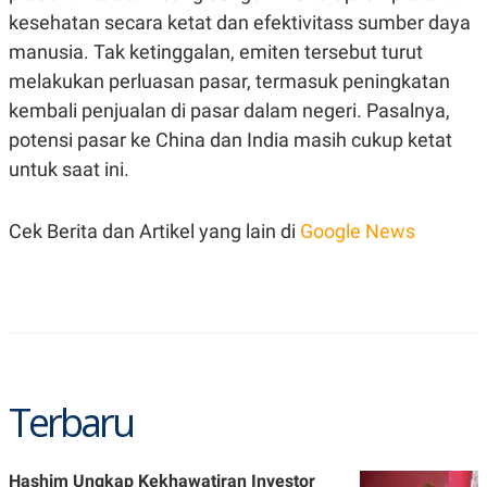
C
L
kesehatan secara ketat dan efektivitass sumber daya
A
E
D
A
manusia. Tak ketinggalan, emiten tersebut turut
E
S
M
E
melakukan perluasan pasar, termasuk peningkatan
Y
.
kembali penjualan di pasar dalam negeri. Pasalnya,
I
D
potensi pasar ke China dan India masih cukup ketat
L
K
untuk saat ini.
A
I
N
N
G
E
G
R
Cek Berita dan Artikel yang lain di
Google News
A
J
N
A
A
E
N
M
C
I
E
T
T
E
A
N
K
Terbaru
E
A
P
D
A
V
P
E
E
R
Hashim Ungkap Kekhawatiran Investor