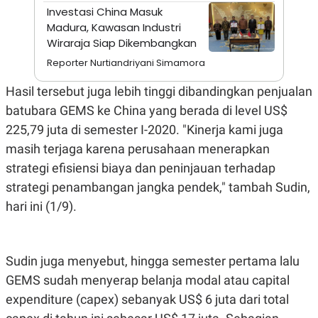
A
I
Investasi China Masuk
S
V
Madura, Kawasan Industri
K
E
E
Wiraraja Siap Dikembangkan
M
E
Reporter Nurtiandriyani Simamora
N
T
Hasil tersebut juga lebih tinggi dibandingkan penjualan
E
R
batubara GEMS ke China yang berada di level US$
I
225,79 juta di semester I-2020. "Kinerja kami juga
A
N
masih terjaga karena perusahaan menerapkan
L
strategi efisiensi biaya dan peninjauan terhadap
E
S
strategi penambangan jangka pendek," tambah Sudin,
T
hari ini (1/9).
A
R
I
Sudin juga menyebut, hingga semester pertama lalu
KANAL
GEMS sudah menyerap belanja modal atau capital
expenditure (capex) sebanyak US$ 6 juta dari total
P
I
U
M