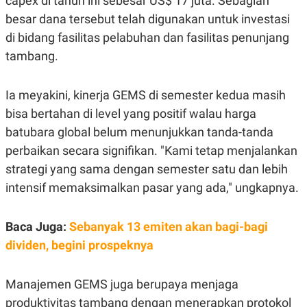
capex di tahun ini sebesar US$ 17 juta. Sebagian
S
A
A
G
besar dana tersebut telah digunakan untuk investasi
T
E
di bidang fasilitas pelabuhan dan fasilitas penunjang
D
S
A
tambang.
T
A
K
L
Ia meyakini, kinerja GEMS di semester kedua masih
O
I
N
P
bisa bertahan di level yang positif walau harga
T
S
batubara global belum menunjukkan tanda-tanda
A
U
N
S
perbaikan secara signifikan. "Kami tetap menjalankan
T
V
strategi yang sama dengan semester satu dan lebih
intensif memaksimalkan pasar yang ada," ungkapnya.
JARINGAN
Baca Juga:
Sebanyak 13 emiten akan bagi-bagi
K
P
dividen, begini prospeknya
O
R
N
E
T
S
A
S
Manajemen GEMS juga berupaya menjaga
N
R
A
E
produktivitas tambang dengan menerapkan protokol