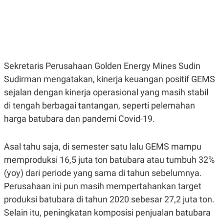
E
E
H
S
A
T
T
Y
A
L
N
E
E
A
N
N
Sekretaris Perusahaan Golden Energy Mines Sudin
G
A
L
L
Sudirman mengatakan, kinerja keuangan positif GEMS
I
I
sejalan dengan kinerja operasional yang masih stabil
S
S
H
I
di tengah berbagai tantangan, seperti pelemahan
S
harga batubara dan pandemi Covid-19.
E
K
X
O
E
L
C
O
Asal tahu saja, di semester satu lalu GEMS mampu
U
M
memproduksi 16,5 juta ton batubara atau tumbuh 32%
T
I
(yoy) dari periode yang sama di tahun sebelumnya.
V
E
Perusahaan ini pun masih mempertahankan target
C
O
produksi batubara di tahun 2020 sebesar 27,2 juta ton.
R
Selain itu, peningkatan komposisi penjualan batubara
N