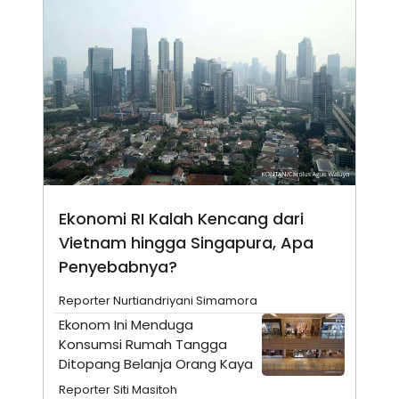
N
S
E
E
W
R
S
E
S
M
E
O
T
N
U
I
P
A
A
K
D
I
V
L
A
S
Ekonomi RI Kalah Kencang dari
K
O
Vietnam hingga Singapura, Apa
R
Penyebabnya?
P
O
R
Reporter Nurtiandriyani Simamora
A
Ekonom Ini Menduga
S
I
Konsumsi Rumah Tangga
K
N
Ditopang Belanja Orang Kaya
I
A
Reporter Siti Masitoh
L
T