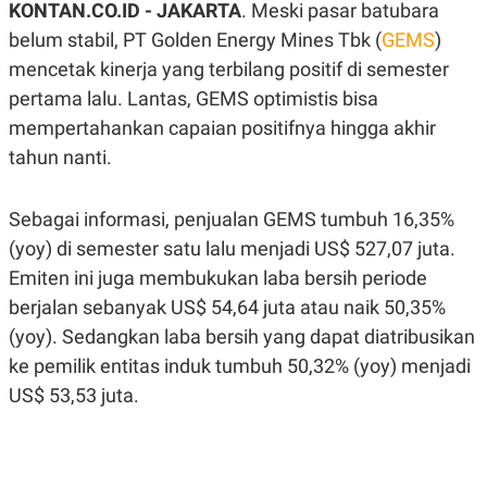
KONTAN.CO.ID -
JAKARTA
. Meski pasar batubara
A
A
S
L
belum stabil, PT Golden Energy Mines Tbk (
GEMS
)
I
mencetak kinerja yang terbilang positif di semester
K
I
pertama lalu. Lantas, GEMS optimistis bisa
E
N
U
D
mempertahankan capaian positifnya hingga akhir
A
U
N
S
tahun nanti.
G
T
A
R
N
I
Sebagai informasi, penjualan GEMS tumbuh 16,35%
P
I
(yoy) di semester satu lalu menjadi US$ 527,07 juta.
E
N
L
T
Emiten ini juga membukukan laba bersih periode
U
E
A
R
berjalan sebanyak US$ 54,64 juta atau naik 50,35%
N
N
G
A
(yoy). Sedangkan laba bersih yang dapat diatribusikan
U
S
ke pemilik entitas induk tumbuh 50,32% (yoy) menjadi
S
I
A
O
US$ 53,53 juta.
H
N
A
A
L
P
R
E
E