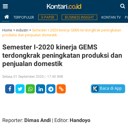
TERPOPULER
E-PAPER
BUSINESS INSIGHT
KONTAN TV
P
Home
>
industri
>
Semester I-2020 kinerja GEMS terdongkrak peningkatan
produksi dan penjualan domestik
MY
Semester I-2020 kinerja GEMS
KONTAN
terdongkrak peningkatan produksi dan
Daftar
penjualan domestik
Masuk
Selasa, 01 September 2020 | 17:40 WIB
Baca di App
BERITA
I
N
N
A
V
S
E
I
Reporter:
Dimas Andi
| Editor:
Handoyo
S
O
T
N