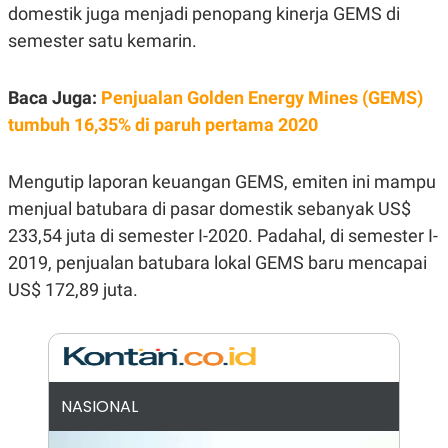
E
domestik juga menjadi penopang kinerja GEMS di
R
semester satu kemarin.
F
B
O
U
K
S
U
I
Baca Juga:
Penjualan Golden Energy Mines (GEMS)
S
N
tumbuh 16,35% di paruh pertama 2020
E
S
S
I
Mengutip laporan keuangan GEMS, emiten ini mampu
N
menjual batubara di pasar domestik sebanyak US$
S
I
233,54 juta di semester I-2020. Padahal, di semester I-
G
H
2019, penjualan batubara lokal GEMS baru mencapai
T
US$ 172,89 juta.
S
B
T
E
O
L
C
A
K
N
S
J
E
A
NASIONAL
T
O
U
N
P