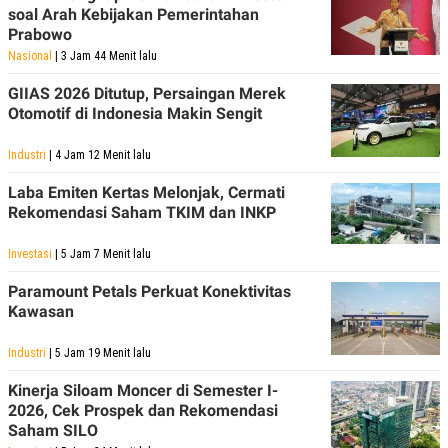
R
T
soal Arah Kebijakan Pemerintahan
I
Prabowo
S
I
Nasional
| 3 Jam 44 Menit lalu
N
G
GIIAS 2026 Ditutup, Persaingan Merek
Otomotif di Indonesia Makin Sengit
K
G
M
Industri
| 4 Jam 12 Menit lalu
E
D
Laba Emiten Kertas Melonjak, Cermati
I
A
Rekomendasi Saham TKIM dan INKP
.
I
Investasi
| 5 Jam 7 Menit lalu
D
Paramount Petals Perkuat Konektivitas
Kawasan
SITEMAP
PROFILE
TERM
OF
Industri
| 5 Jam 19 Menit lalu
USE
Kinerja Siloam Moncer di Semester I-
PEDOMAN
PEMBERITAAN
2026, Cek Prospek dan Rekomendasi
SIBER
Saham SILO
PRIVACY