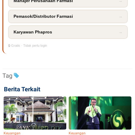
Manajer Perusahaan Farmasi
→
Pemasok/Distributor Farmasi
→
Karyawan Phapros
→
🔒 Gratis · Tidak perlu login
Tag
Berita Terkait
Keuangan
Keuangan