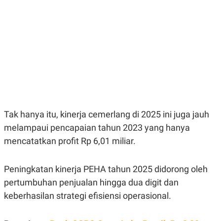
E
E
H
S
A
T
T
Y
A
L
N
E
E
A
N
N
G
A
L
L
I
I
S
S
H
I
S
Tak hanya itu, kinerja cemerlang di 2025 ini juga jauh
E
K
melampaui pencapaian tahun 2023 yang hanya
X
O
E
L
mencatatkan profit Rp 6,01 miliar.
C
O
U
M
T
Peningkatan kinerja PEHA tahun 2025 didorong oleh
I
V
pertumbuhan penjualan hingga dua digit dan
E
C
keberhasilan strategi efisiensi operasional.
O
R
N