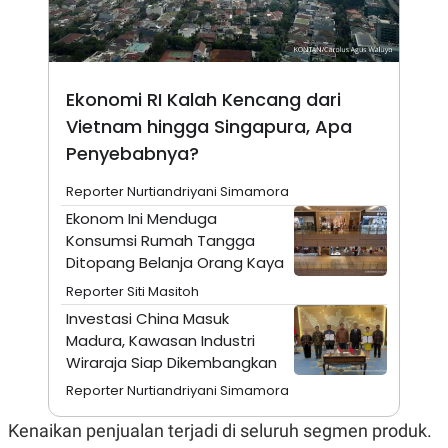
N
S
E
E
W
R
S
E
S
M
Ekonomi RI Kalah Kencang dari
E
O
T
N
Vietnam hingga Singapura, Apa
U
I
P
A
Penyebabnya?
A
K
D
I
Reporter Nurtiandriyani Simamora
V
L
Ekonom Ini Menduga
A
S
Konsumsi Rumah Tangga
K
Ditopang Belanja Orang Kaya
O
R
Reporter Siti Masitoh
P
Investasi China Masuk
O
R
Madura, Kawasan Industri
A
Wiraraja Siap Dikembangkan
S
I
Reporter Nurtiandriyani Simamora
K
N
I
A
Kenaikan penjualan terjadi di seluruh segmen produk.
L
T