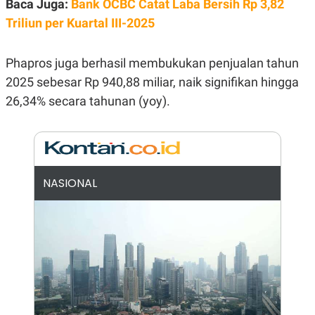
Baca Juga:
Bank OCBC Catat Laba Bersih Rp 3,82
E
R
Triliun per Kuartal III-2025
F
B
O
U
K
S
Phapros juga berhasil membukukan penjualan tahun
U
I
S
N
2025 sebesar Rp 940,88 miliar, naik signifikan hingga
E
26,34% secara tahunan (yoy).
S
S
I
N
S
I
G
H
NASIONAL
T
S
B
T
E
O
L
C
A
K
N
S
J
E
A
T
O
U
N
P