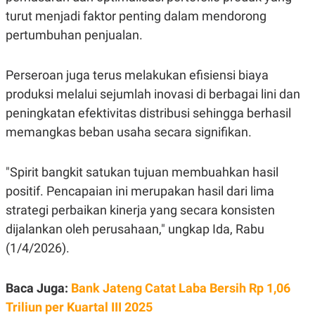
C
L
turut menjadi faktor penting dalam mendorong
A
E
D
A
pertumbuhan penjualan.
E
S
M
E
Y
.
I
Perseroan juga terus melakukan efisiensi biaya
D
produksi melalui sejumlah inovasi di berbagai lini dan
L
K
peningkatan efektivitas distribusi sehingga berhasil
A
I
N
N
memangkas beban usaha secara signifikan.
G
E
G
R
A
J
N
A
"Spirit bangkit satukan tujuan membuahkan hasil
A
E
positif. Pencapaian ini merupakan hasil dari lima
N
M
C
I
strategi perbaikan kinerja yang secara konsisten
E
T
T
E
dijalankan oleh perusahaan," ungkap Ida, Rabu
A
N
(1/4/2026).
K
E
A
P
D
Baca Juga:
Bank Jateng Catat Laba Bersih Rp 1,06
A
V
P
E
Triliun per Kuartal III 2025
E
R