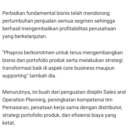
R
T
I
S
Perbaikan fundamental bisnis telah mendorong
I
pertumbuhan penjualan semua segmen sehingga
N
G
berhasil mengembalikan profitabilitas perusahaan
K
yang berkelanjutan.
G
M
E
D
"Phapros berkomitmen untuk terus mengembangkan
I
bisnis dan portofolio produk serta melakukan strategi
A
.
transformasi baik di aspek core business maupun
I
D
supporting" tambah dia.
Menurutnya, ini buah dari penguatan disiplin Sales and
SITEMAP
PROFILE
TERM
Operation Planning, peningkatan kompetensi tim
OF
USE
Pemasaran, penataan kerja sama dengan distributor,
PEDOMAN
strategi portofolio produk, dan efisiensi biaya yang
PEMBERITAAN
SIBER
ketat.
PRIVACY