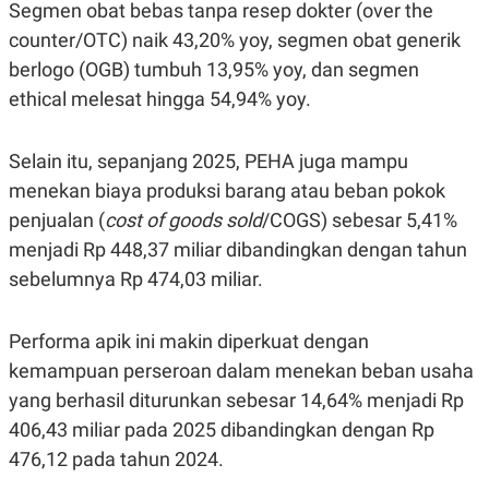
A
I
Segmen obat bebas tanpa resep dokter (over the
S
V
counter/OTC) naik 43,20% yoy, segmen obat generik
K
E
E
berlogo (OGB) tumbuh 13,95% yoy, dan segmen
M
E
ethical melesat hingga 54,94% yoy.
N
T
E
Selain itu, sepanjang 2025, PEHA juga mampu
R
I
menekan biaya produksi barang atau beban pokok
A
N
penjualan (
cost of goods sold
/COGS) sebesar 5,41%
L
menjadi Rp 448,37 miliar dibandingkan dengan tahun
E
sebelumnya Rp 474,03 miliar.
S
T
A
R
Performa apik ini makin diperkuat dengan
I
kemampuan perseroan dalam menekan beban usaha
yang berhasil diturunkan sebesar 14,64% menjadi Rp
KANAL
406,43 miliar pada 2025 dibandingkan dengan Rp
476,12 pada tahun 2024.
P
I
U
M