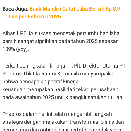
S
A
A
G
Baca Juga:
Bank Mandiri Catat Laba Bersih Rp 8,9
T
E
D
S
Triliun per Februari 2026
A
T
A
Alhasil, PEHA sukses mencetak pertumbuhan laba
K
L
bersih sangat signifikan pada tahun 2025 sebesar
O
I
N
P
109% (yoy).
T
S
A
U
N
S
Terkait peningkatan kinerja ini, Plt. Direktur Utama PT
T
V
Phapros Tbk Ida Rahmi Kurniasih menyampaikan
bahwa pencapaian positif kinerja
JARINGAN
keuangan merupakan hasil dari tekad perusahaan
pada awal tahun 2025 untuk bangkit satukan tujuan.
K
P
O
R
N
E
Phapros dalam hal ini telah mengambil langkah
T
S
A
S
strategis dengan melakukan transformasi bisnis dan
N
R
A
E
pemasaran dan optimalisasi portofolio produk yang