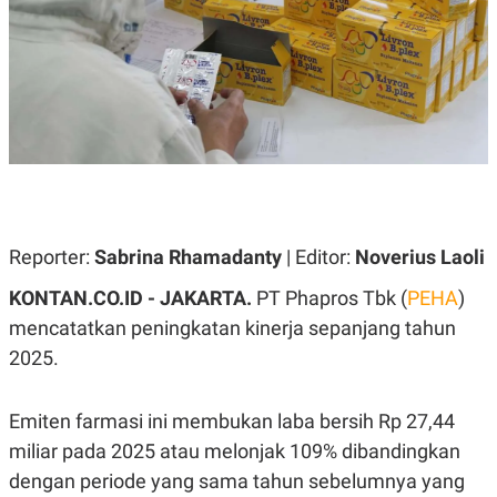
A
A
S
L
I
K
I
E
N
U
D
A
U
N
S
G
T
A
R
N
I
P
I
E
N
Reporter:
Sabrina Rhamadanty
| Editor:
Noverius Laoli
L
T
U
E
KONTAN.CO.ID - JAKARTA.
PT Phapros Tbk (
PEHA
)
A
R
N
N
mencatatkan peningkatan kinerja sepanjang tahun
G
A
2025.
U
S
S
I
A
O
H
N
Emiten farmasi ini membukan laba bersih Rp 27,44
A
A
L
miliar pada 2025 atau melonjak 109% dibandingkan
P
R
dengan periode yang sama tahun sebelumnya yang
E
E