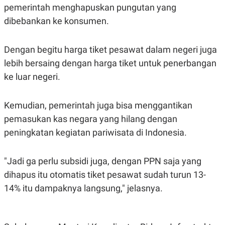
C
L
pemerintah menghapuskan pungutan yang
A
E
D
A
dibebankan ke konsumen.
E
S
M
E
Y
.
Dengan begitu harga tiket pesawat dalam negeri juga
I
D
lebih bersaing dengan harga tiket untuk penerbangan
L
K
ke luar negeri.
A
I
N
N
G
E
G
R
Kemudian, pemerintah juga bisa menggantikan
A
J
pemasukan kas negara yang hilang dengan
N
A
A
E
peningkatan kegiatan pariwisata di Indonesia.
N
M
C
I
E
T
T
E
"Jadi ga perlu subsidi juga, dengan PPN saja yang
A
N
dihapus itu otomatis tiket pesawat sudah turun 13-
K
14% itu dampaknya langsung," jelasnya.
E
A
P
D
A
V
P
E
E
R