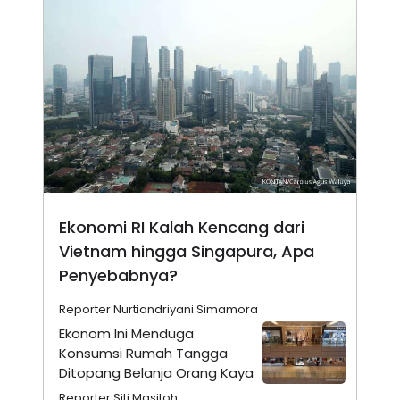
N
S
E
E
W
R
S
E
S
M
E
O
T
N
U
I
P
A
A
K
D
I
V
L
A
S
Ekonomi RI Kalah Kencang dari
K
O
Vietnam hingga Singapura, Apa
R
P
Penyebabnya?
O
R
Reporter Nurtiandriyani Simamora
A
S
Ekonom Ini Menduga
I
Konsumsi Rumah Tangga
K
N
Ditopang Belanja Orang Kaya
I
A
L
T
Reporter Siti Masitoh