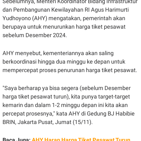
Sebelumnya, Menteri Koordinator Bidang Infrastruktur
R
T
I
dan Pembangunan Kewilayahan RI Agus Harimurti
S
Yudhoyono (AHY) mengatakan, pemerintah akan
I
N
berupaya untuk menurunkan harga tiket pesawat
G
sebelum Desember 2024.
K
G
M
E
AHY menyebut, kementeriannya akan saling
D
berkoordinasi hingga dua minggu ke depan untuk
I
A
mempercepat proses penurunan harga tiket pesawat.
.
I
D
"Saya berharap ya bisa segera (sebelum Desember
harga tiket pesawat turun), kita punya target-target
kemarin dan dalam 1-2 minggu depan ini kita akan
SITEMAP
PROFILE
TERM
OF
percepat prosesnya," kata AHY di Gedung BJ Habibie
USE
BRIN, Jakarta Pusat, Jumat (15/11).
PEDOMAN
PEMBERITAAN
SIBER
Baca Juga:
AHY Harap Harga Tiket Pesawat Turun
PRIVACY