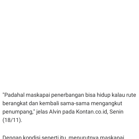
E
E
H
S
A
T
T
Y
A
L
N
E
E
A
N
N
G
A
L
L
I
I
S
S
H
I
S
E
K
X
O
E
L
C
O
"Padahal maskapai penerbangan bisa hidup kalau rute
U
M
T
berangkat dan kembali sama-sama mengangkut
I
V
penumpang," jelas Alvin pada Kontan.co.id, Senin
E
(18/11).
C
O
R
N
Dengan kondisi seperti itu, menurutnya maskapai