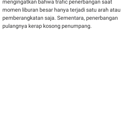
mengingatkan bahwa trafic penerbangan saat
R
G
S
I
momen liburan besar hanya terjadi satu arah atau
O
O
pemberangkatan saja. Sementara, penerbangan
N
N
A
A
pulangnya kerap kosong penumpang.
L
L
F
I
N
A
N
C
E
Y
C
A
A
N
R
G
I
T
T
E
A
R
H
.
U
.
.
K
L
E
I
S
F