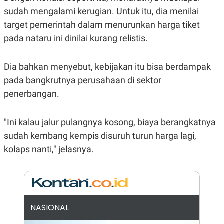
E
sudah mengalami kerugian. Untuk itu, dia menilai
R
F
B
target pemerintah dalam menurunkan harga tiket
O
U
pada nataru ini dinilai kurang relistis.
K
S
U
I
S
N
E
Dia bahkan menyebut, kebijakan itu bisa berdampak
S
pada bangkrutnya perusahaan di sektor
S
I
penerbangan.
N
S
I
G
"Ini kalau jalur pulangnya kosong, biaya berangkatnya
H
sudah kembang kempis disuruh turun harga lagi,
T
kolaps nanti," jelasnya.
S
B
T
E
O
L
C
A
K
N
S
J
E
A
T
O
NASIONAL
U
N
P