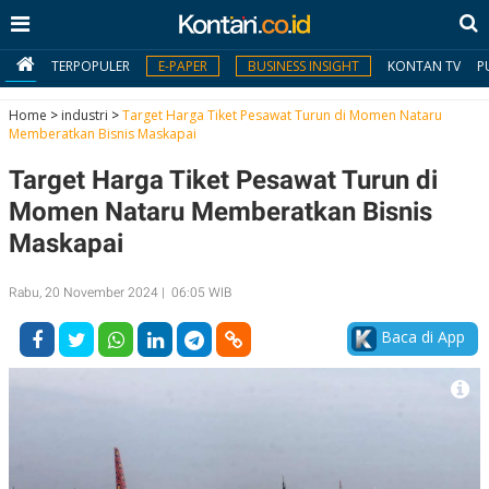
TERPOPULER
E-PAPER
BUSINESS INSIGHT
KONTAN TV
P
Home
>
industri
>
Target Harga Tiket Pesawat Turun di Momen Nataru
Memberatkan Bisnis Maskapai
MY
Target Harga Tiket Pesawat Turun di
KONTAN
Momen Nataru Memberatkan Bisnis
Daftar
Maskapai
Masuk
Rabu, 20 November 2024 | 06:05 WIB
Baca di App
BERITA
I
N
N
A
V
S
E
I
S
O
T
N