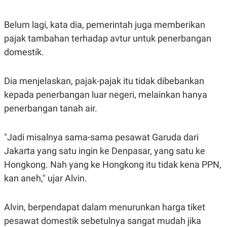
S
A
A
G
T
E
Belum lagi, kata dia, pemerintah juga memberikan
D
S
A
pajak tambahan terhadap avtur untuk penerbangan
T
domestik.
A
K
L
O
I
Dia menjelaskan, pajak-pajak itu tidak dibebankan
N
P
T
S
kepada penerbangan luar negeri, melainkan hanya
A
U
N
S
penerbangan tanah air.
T
V
"Jadi misalnya sama-sama pesawat Garuda dari
JARINGAN
Jakarta yang satu ingin ke Denpasar, yang satu ke
Hongkong. Nah yang ke Hongkong itu tidak kena PPN,
K
P
kan aneh," ujar Alvin.
O
R
N
E
T
S
A
S
Alvin, berpendapat dalam menurunkan harga tiket
N
R
pesawat domestik sebetulnya sangat mudah jika
A
E