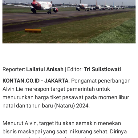
A
A
S
L
I
K
I
E
N
U
D
A
U
N
S
G
T
A
R
N
I
P
I
Reporter:
Lailatul Anisah
| Editor:
Tri Sulistiowati
E
N
L
T
U
E
KONTAN.CO.ID - JAKARTA
. Pengamat penerbangan
A
R
Alvin Lie merespon target pemerintah untuk
N
N
G
A
menurunkan harga tiket pesawat pada momen libur
U
S
S
I
natal dan tahun baru (Nataru) 2024.
A
O
H
N
A
A
Menurut Alvin, target itu akan semakin menekan
L
bisnis maskapai yang saat ini kurang sehat. Dirinya
P
R
E
E