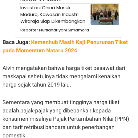
A
I
S
V
Investasi China Masuk
K
E
Madura, Kawasan Industri
E
Wiraraja Siap Dikembangkan
M
E
Reporter Nurtiandriyani Simamora
N
T
E
Baca Juga:
Kemenhub Masih Kaji Penurunan Tiket
R
pada Momentum Nataru 2024
I
A
N
Alvin mengatakan bahwa harga tiket pesawat dari
L
E
maskapai sebetulnya tidak mengalami kenaikan
S
T
harga sejak tahun 2019 lalu.
A
R
I
Sementara yang membuat tingginya harga tiket
adalah pajak-pajak yang dibebankan kepada
KANAL
konsumen misalnya Pajak Pertambahan Nilai (PPN)
dan tarif retribusi bandara untuk penerbangan
P
I
U
M
domestik.