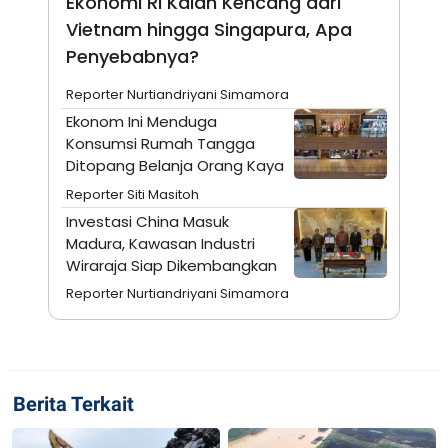
Ekonomi RI Kalah Kencang dari
N
S
Vietnam hingga Singapura, Apa
E
E
W
R
Penyebabnya?
S
E
S
M
Reporter Nurtiandriyani Simamora
E
O
T
N
Ekonom Ini Menduga
U
I
Konsumsi Rumah Tangga
P
A
Ditopang Belanja Orang Kaya
A
K
D
I
Reporter Siti Masitoh
V
L
Investasi China Masuk
A
S
Madura, Kawasan Industri
K
Wiraraja Siap Dikembangkan
O
R
Reporter Nurtiandriyani Simamora
P
O
R
A
S
I
Berita Terkait
K
N
I
A
L
T