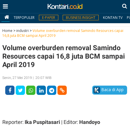
TERPOPULER
E-PAPER
BUSINESS INSIGHT
KONTAN TV
P
Home
>
industri
>
Volume overburden removal Samindo Resources capai
16,8 juta BCM sampai April 2019
MY
Volume overburden removal Samindo
KONTAN
Resources capai 16,8 juta BCM sampai
Daftar
April 2019
Masuk
Senin, 27 Mei 2019 | 20:07 WIB
Baca di App
BERITA
I
N
N
A
V
S
E
I
Reporter:
Ika Puspitasari
| Editor:
Handoyo
S
O
T
N