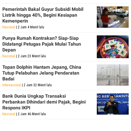
C
L
A
E
Pemerintah Bakal Guyur Subsidi Mobil
D
A
Listrik hingga 40%, Begini Kesiapan
E
S
M
E
Kemenperin
Y
.
Nasional
| 2 Jam 4 Menit lalu
I
D
Punya Rumah Kontrakan? Siap-Siap
L
K
Didatangi Petugas Pajak Mulai Tahun
A
I
Depan
N
N
G
E
Nasional
| 2 Jam 23 Menit lalu
G
R
A
J
Topan Dolphin Hantam Jepang, China
N
A
Tutup Pelabuhan Jelang Pendaratan
A
E
Badai
N
M
C
I
Internasional
| 2 Jam 32 Menit lalu
E
T
T
E
Bank Dunia Ungkap Transaksi
A
N
Perbankan Dihindari demi Pajak, Begini
K
Respons IKPI
E
A
Nasional
| 2 Jam 46 Menit lalu
P
D
A
V
P
E
E
R