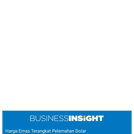
R
T
I
S
I
N
G
K
G
M
E
D
I
A
.
I
D
SITEMAP
PROFILE
TERM
OF
USE
PEDOMAN
PEMBERITAAN
SIBER
Harga Emas Terangkat Pelemahan Dolar
PRIVACY