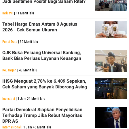
Jadi Sentimen Positif Bagi Saham Ritel?
S
A
A
G
T
E
Industri
| 11 Menit lalu
D
S
A
Tabel Harga Emas Antam 8 Agustus
T
A
2026 - Cek Semua Ukuran
K
L
O
I
Pusat Data
| 39 Menit lalu
N
P
T
S
OJK Buka Peluang Universal Banking,
A
U
Bank Bisa Perluas Layanan Keuangan
N
S
T
V
Keuangan
| 43 Menit lalu
IHSG Menguat 2,78% ke 6.409 Sepekan,
JARINGAN
Cek Saham yang Banyak Diborong Asing
K
P
Investasi
| 1 Jam 21 Menit lalu
O
R
N
E
Partai Demokrat Siapkan Penyelidikan
T
S
Terhadap Trump Jika Rebut Mayoritas
A
S
DPR AS
N
R
A
E
Internasional
| 1 Jam 46 Menit lalu