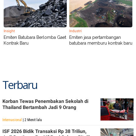
A
I
S
V
K
E
E
M
E
N
Insight
Industri
T
Emiten Batubara Berlomba Gaet
Emiten jasa pertambangan
E
Kontrak Baru
batubara memburu kontrak baru
R
I
A
N
L
E
S
Terbaru
T
A
R
I
Korban Tewas Penembakan Sekolah di
Thailand Bertambah Jadi 9 Orang
KANAL
Internasional
| 2 Menit lalu
P
I
ISF 2026 Bidik Transaksi Rp 38 Triliun,
U
M