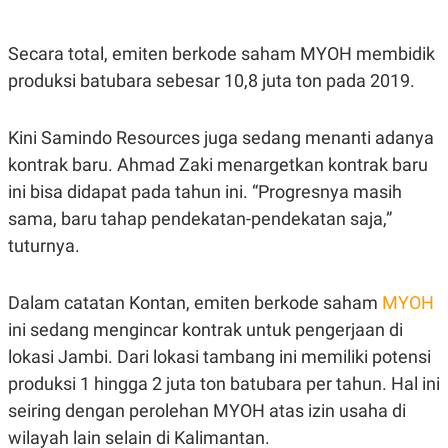
E
E
H
S
A
T
T
Y
Secara total, emiten berkode saham MYOH membidik
A
L
produksi batubara sebesar 10,8 juta ton pada 2019.
N
E
E
A
N
N
Kini Samindo Resources juga sedang menanti adanya
G
A
L
L
kontrak baru. Ahmad Zaki menargetkan kontrak baru
I
I
S
S
ini bisa didapat pada tahun ini. “Progresnya masih
H
I
sama, baru tahap pendekatan-pendekatan saja,”
S
tuturnya.
E
K
X
O
E
L
C
O
Dalam catatan Kontan, emiten berkode saham
MYOH
U
M
T
ini sedang mengincar kontrak untuk pengerjaan di
I
lokasi Jambi. Dari lokasi tambang ini memiliki potensi
V
E
produksi 1 hingga 2 juta ton batubara per tahun. Hal ini
C
O
seiring dengan perolehan MYOH atas izin usaha di
R
wilayah lain selain di Kalimantan.
N