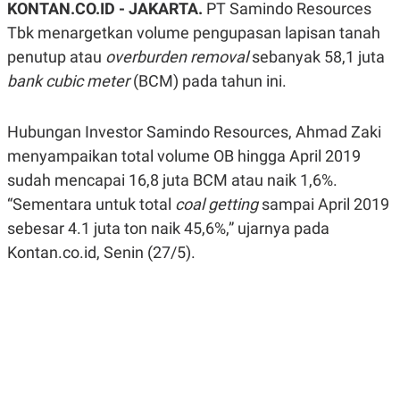
KONTAN.CO.ID - JAKARTA.
PT Samindo Resources
A
A
S
L
Tbk menargetkan volume pengupasan lapisan tanah
I
penutup atau
overburden removal
sebanyak 58,1 juta
K
I
bank cubic meter
E
N
(BCM) pada tahun ini.
U
D
A
U
N
S
Hubungan Investor Samindo Resources, Ahmad Zaki
G
T
A
R
menyampaikan total volume OB hingga April 2019
N
I
sudah mencapai 16,8 juta BCM atau naik 1,6%.
P
I
“Sementara untuk total
E
N
coal getting
sampai April 2019
L
T
sebesar 4.1 juta ton naik 45,6%,” ujarnya pada
U
E
A
R
Kontan.co.id, Senin (27/5).
N
N
G
A
U
S
S
I
A
O
H
N
A
A
L
P
R
E
E