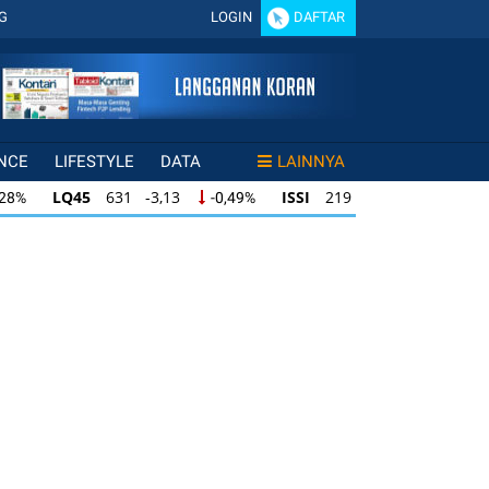
G
LOGIN
DAFTAR
NCE
LIFESTYLE
DATA
LAINNYA
LQ45
631 -3,13
ISSI
219 -0,63
,28%
-0,49%
-0,29%
LQ45
631 -3,13
ISSI
219 -0,63
28%
-0,49%
-0,29%
ISSI
219 -0,63
IDX30
354 -1,64
49%
-0,29%
-0,46%