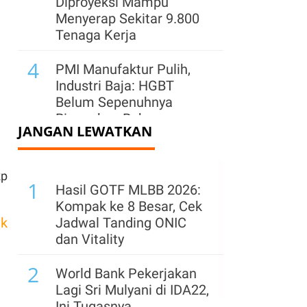
Diproyeksi Mampu
Menyerap Sekitar 9.800
Tenaga Kerja
4
PMI Manufaktur Pulih,
Industri Baja: HGBT
Belum Sepenuhnya
Ringankan Beban
JANGAN LEWATKAN
Produksi
5
Perkuat Pasar di Jawa
Rp
1
Barat, Semen Indonesia
Hasil GOTF MLBB 2026:
(SMGR) Hadirkan Lagi
Kompak ke 8 Besar, Cek
Semen Kujang
ik
Jadwal Tanding ONIC
dan Vitality
6
HGBT Dongkrak PMI
2
Manufaktur, Industri
World Bank Pekerjakan
Minta Kepastian Volume
Lagi Sri Mulyani di IDA22,
Gas Murah
Ini Tugasnya