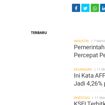
TERBARU
INDUSTRI
| 7 Menit
Pemerintah
Percepat P
KEUANGAN
| 11 Me
Ini Kata A
Jadi 4,26% 
INVESTASI
| 11 Men
KSEI Terbit