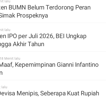
it lalu
iten BUMN Belum Terdorong Peran
 Simak Prospeknya
it lalu
en IPO per Juli 2026, BEI Ungkap
ngga Akhir Tahun
18 Menit lalu
Maaf, Kepemimpinan Gianni Infantino
n
 lalu
evisa Menipis, Seberapa Kuat Rupiah