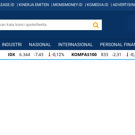
EASE.ID
|
KINERJA EMITEN
|
MOMSMONEY.ID
|
KGMEDIA.ID
|
ADVERTISIN
INDUSTRI
NASIONAL
INTERNASIONAL
PERSONAL FINA
IDX
6.344 -7,43
KOMPAS100
833 -2,31
-0,12%
-0
IDX
6.344 -7,43
KOMPAS100
833 -2,31
-0,12%
-0,
KOMPAS100
833 -2,31
LQ45
631 -3,13
-0,28%
-0,