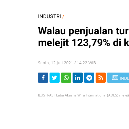
INDUSTRI
/
Walau penjualan tu
melejit 123,79% di k
Senin, 12 Juli 2021 / 14:22 WIB
INDE
ILUSTRASI. Laba Akasha Wira International (ADES) meleji