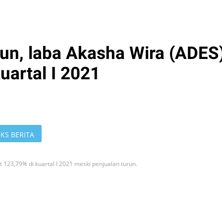
run, laba Akasha Wira (ADES
uartal I 2021
KS BERITA
t 123,79% di kuartal I 2021 meski penjualan turun.