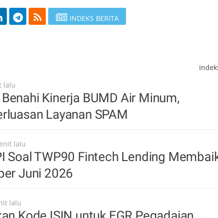
INDEKS BERITA
Inde
 lalu
 Benahi Kinerja BUMD Air Minum,
erluasan Layanan SPAM
nit lalu
FPI Soal TWP90 Fintech Lending Membai
per Juni 2026
it lalu
kan Kode ISIN untuk EGR Pegadaian,