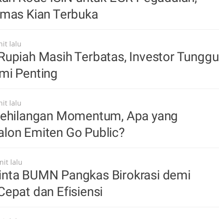
Emas Kian Terbuka
it lalu
Rupiah Masih Terbatas, Investor Tunggu
mi Penting
it lalu
Kehilangan Momentum, Apa yang
lon Emiten Go Public?
it lalu
nta BUMN Pangkas Birokrasi demi
epat dan Efisiensi