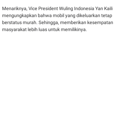
R
G
S
I
Menariknya, Vice President Wuling Indonesia Yan Kaili
O
O
mengungkapkan bahwa mobil yang dikeluarkan tetap
N
N
A
A
berstatus murah. Sehingga, memberikan kesempatan
L
L
F
masyarakat lebih luas untuk memilikinya.
I
N
A
N
C
E
Y
C
A
A
N
R
G
I
T
T
E
A
R
H
.
U
.
.
K
L
E
I
S
F