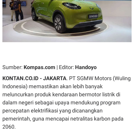
A
A
S
L
I
K
I
E
N
U
D
A
U
N
S
G
T
A
R
N
I
P
I
Sumber:
Kompas.com
| Editor:
Handoyo
E
N
L
T
U
E
KONTAN.CO.ID -
JAKARTA
. PT SGMW Motors (Wuling
A
R
Indonesia) memastikan akan lebih banyak
N
N
G
A
meluncurkan produk kendaraan bermotor listrik di
U
S
S
I
dalam negeri sebagai upaya mendukung program
A
O
percepatan elektrifikasi yang dicanangkan
H
N
A
A
pemerintah, guna mencapai netralitas karbon pada
L
2060.
P
R
E
E