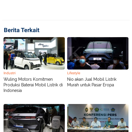
R
T
I
S
I
N
G
Berita Terkait
K
G
M
E
D
I
A
.
I
Industri
Lifestyle
D
Wuling Motors Komitmen
Nio akan Jual Mobil Listrik
Produksi Baterai Mobil Listrik di
Murah untuk Pasar Eropa
Indonesia
SITEMAP
PROFILE
TERM
OF
USE
PEDOMAN
PEMBERITAAN
SIBER
PRIVACY