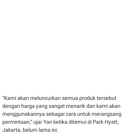
E
E
H
S
A
T
T
Y
A
L
N
E
E
A
N
N
G
A
L
L
I
I
S
S
H
I
S
E
K
X
O
E
L
C
O
U
M
T
“Kami akan meluncurkan semua produk tersebut
I
V
dengan harga yang sangat menarik dan kami akan
E
menggunakannya sebagai cara untuk merangsang
C
O
permintaan,” ujar Yan ketika ditemui di Park Hyatt,
R
N
Jakarta, belum lama ini.