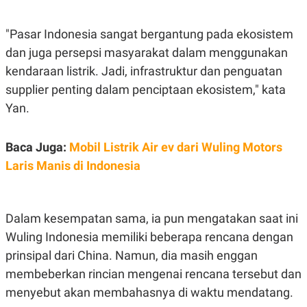
S
A
A
G
T
E
"Pasar Indonesia sangat bergantung pada ekosistem
D
S
A
dan juga persepsi masyarakat dalam menggunakan
T
A
kendaraan listrik. Jadi, infrastruktur dan penguatan
K
L
supplier penting dalam penciptaan ekosistem," kata
O
I
Yan.
N
P
T
S
A
U
N
S
Baca Juga:
Mobil Listrik Air ev dari Wuling Motors
T
V
Laris Manis di Indonesia
JARINGAN
Dalam kesempatan sama, ia pun mengatakan saat ini
K
P
Wuling Indonesia memiliki beberapa rencana dengan
O
R
prinsipal dari China. Namun, dia masih enggan
N
E
T
S
membeberkan rincian mengenai rencana tersebut dan
A
S
N
R
menyebut akan membahasnya di waktu mendatang.
A
E