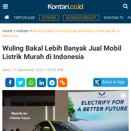
TERPOPULER
E-PAPER
BUSINESS INSIGHT
KONTAN TV
P
Home
>
industri
>
Wuling Bakal Lebih Banyak Jual Mobil Listrik Murah di
Indonesia
MY
Wuling Bakal Lebih Banyak Jual Mobil
KONTAN
Listrik Murah di Indonesia
Daftar
Senin, 11 September 2023 | 09:03 WIB
Masuk
Baca di App
BERITA
I
N
N
A
V
S
E
I
S
O
T
N