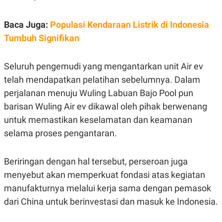
E
R
F
B
Baca Juga:
Populasi Kendaraan Listrik di Indonesia
O
U
Tumbuh Signifikan
K
S
U
I
S
N
E
Seluruh pengemudi yang mengantarkan unit Air ev
S
telah mendapatkan pelatihan sebelumnya. Dalam
S
I
perjalanan menuju Wuling Labuan Bajo Pool pun
N
S
barisan Wuling Air ev dikawal oleh pihak berwenang
I
G
untuk memastikan keselamatan dan keamanan
H
selama proses pengantaran.
T
S
B
T
E
Beriringan dengan hal tersebut, perseroan juga
O
L
C
A
menyebut akan memperkuat fondasi atas kegiatan
K
N
S
J
manufakturnya melalui kerja sama dengan pemasok
E
A
dari China untuk berinvestasi dan masuk ke Indonesia.
T
O
U
N
P