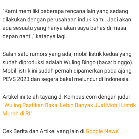
C
L
A
E
"Kami memiliki beberapa rencana lain yang sedang
D
A
E
S
dilakukan dengan perusahaan induk kami. Jadi akan
M
E
Y
.
ada sesuatu yang hanya akan saya bahas di masa
I
depan nanti," katanya lagi.
D
L
K
A
I
Salah satu rumors yang ada, mobil listrik kedua yang
N
N
G
E
sudah diproduksi adalah Wuling Bingo (baca: binggo).
G
R
A
J
Mobil listrik ini sudah pernah dipamerkan pada ajang
N
A
PEVS 2023 dan segera bakal meluncur di Indonesia.
A
E
N
M
C
I
E
T
Artikel ini telah tayang di Kompas.com dengan judul
T
E
A
N
"Wuling Pastikan Bakal Lebih Banyak Jual Mobil Listrik
K
Murah di RI"
E
A
P
D
A
V
Cek Berita dan Artikel yang lain di
Google News
P
E
E
R