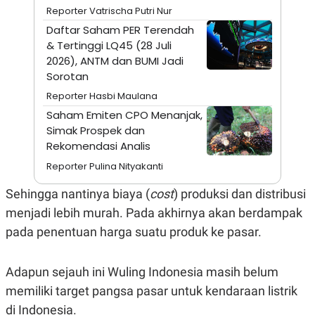
A
I
Reporter Vatrischa Putri Nur
S
V
K
E
Daftar Saham PER Terendah
E
& Tertinggi LQ45 (28 Juli
M
2026), ANTM dan BUMI Jadi
E
N
Sorotan
T
E
Reporter Hasbi Maulana
R
Saham Emiten CPO Menanjak,
I
A
Simak Prospek dan
N
Rekomendasi Analis
L
Reporter Pulina Nityakanti
E
S
T
Sehingga nantinya biaya (
cost
) produksi dan distribusi
A
menjadi lebih murah. Pada akhirnya akan berdampak
R
I
pada penentuan harga suatu produk ke pasar.
KANAL
Adapun sejauh ini Wuling Indonesia masih belum
memiliki target pangsa pasar untuk kendaraan listrik
P
I
U
M
di Indonesia.