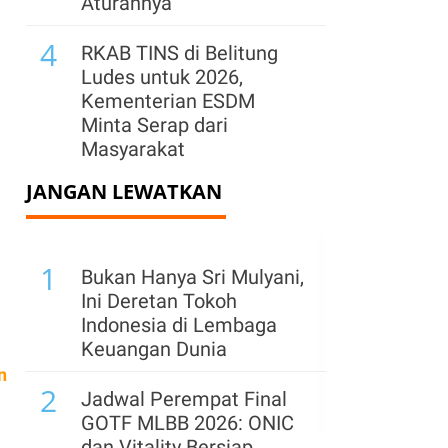
Aturannya
4
RKAB TINS di Belitung
Ludes untuk 2026,
Kementerian ESDM
Minta Serap dari
Masyarakat
JANGAN LEWATKAN
5
RKAB PT Timah 2026 di
Belitung Habis, Perpres
Disiapkan Untuk Serap
1
Timah Rakyat
Bukan Hanya Sri Mulyani,
Ini Deretan Tokoh
6
Daya Beli Belum Pulih,
Indonesia di Lembaga
Pelaku Pusat Belanja
Keuangan Dunia
Bidik Transaksi Rp 38
n
2
Triliun di ISF 2026
Jadwal Perempat Final
GOTF MLBB 2026: ONIC
7
Indonesia Gandeng
dan Vitality Bersiap