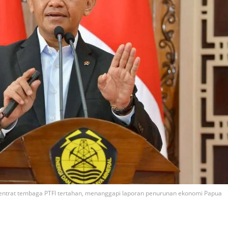
entrat tembaga PTFI tertahan, menanggapi laporan penurunan ekonomi Papua