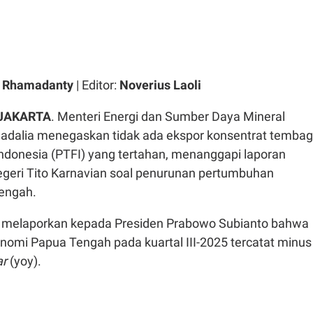
a Rhamadanty
| Editor:
Noverius Laoli
 JAKARTA
. Menteri Energi dan Sumber Daya Mineral
hadalia menegaskan tidak ada ekspor konsentrat temba
Indonesia (PTFI) yang tertahan, menanggapi laporan
geri Tito Karnavian soal penurunan pertumbuhan
engah.
o melaporkan kepada Presiden Prabowo Subianto bahwa
omi Papua Tengah pada kuartal III-2025 tercatat minus
ar
(yoy).