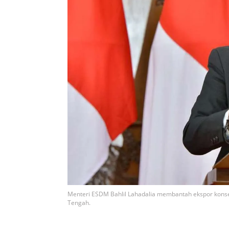
Menteri ESDM Bahlil Lahadalia membantah ekspor kons
Tengah.