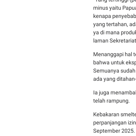
minus yaitu Papu
kenapa penyebabn
yang tertahan, a
ya di mana produk
laman Sekretaria
Menanggapi hal t
bahwa untuk ekspo
Semuanya sudah s
ada yang ditahan-
Ia juga menambah
telah rampung.
Kebakaran smelte
perpanjangan izin
September 2025.