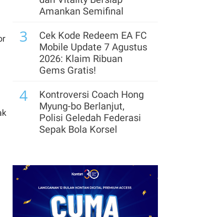
Rubicon Carbon, Garap
Amankan Semifinal
Proyek Karbon Biru
3
70.000 Hektare
Cek Kode Redeem EA FC
or
Mobile Update 7 Agustus
8
Knight Frank: Pasar
2026: Klaim Ribuan
Perkantoran Jakarta
Gems Gratis!
Terus Pulih, Tingkat
4
Hunian Capai 80%
Kontroversi Coach Hong
Myung-bo Berlanjut,
9
ak
Freeport Ajukan
Polisi Geledah Federasi
Perpanjangan IUPK
Sepak Bola Korsel
Grasberg, Ini Alasannya
5
Segera Lepas Saham
10
GAPKI Dorong
Treasuri 9,63 Miliar, Cek
Produktivitas dan
Profil Emiten DSSA
Hilirisasi Demi Genjot
hingga Kinerjanya
Daya Saing Industri
6
Sawit
Arsenal Perpanjang