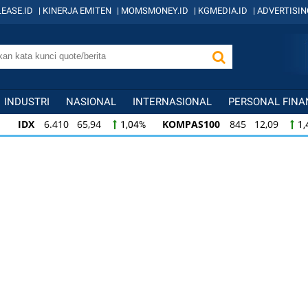
EASE.ID
|
KINERJA EMITEN
|
MOMSMONEY.ID
|
KGMEDIA.ID
|
ADVERTISIN
INDUSTRI
NASIONAL
INTERNASIONAL
PERSONAL FINA
IDX
6.410 65,94
KOMPAS100
845 12,09
1,04%
1,
KOMPAS100
845 12,09
LQ45
640 9,44
1,45%
1,5
LQ45
640 9,44
ISSI
222 2,82
IDX3
1,50%
1,29%