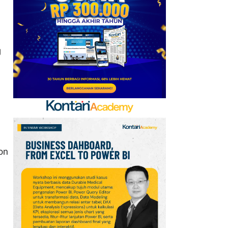
Kerja Sama dengan
Emirates hingga 2033, Ini
Detail Kemitraannya
g
7
Klasemen Grup A Piala
AFF 2026: Ini Skenario
Indonesia Lolos ke
Semifinal
8
FIFA Akhirnya Cairkan
Hadiah Timnas Yordania
yang Tertunda 8 Bulan
on
9
Promo Alfamart Murah
Banget 7–13 Agustus
2026, Sunlight hingga
Bebelac Diskon