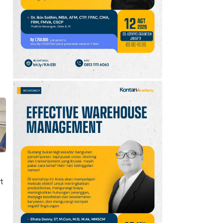
10
Promo JSM Superindo
7–9 Agustus 2026,
Minyak Goreng Rp37.900
hingga Buah Diskon 50%
t