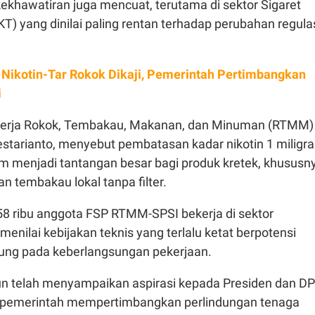
, kekhawatiran juga mencuat, terutama di sektor Sigaret
T) yang dinilai paling rentan terhadap perubahan regula
 Nikotin-Tar Rokok Dikaji, Pemerintah Pertimbangkan
i
ekerja Rokok, Tembakau, Makanan, dan Minuman (RTMM)
Lestarianto, menyebut pembatasan kadar nikotin 1 miligr
am menjadi tantangan besar bagi produk kretek, khususn
 tembakau lokal tanpa filter.
 158 ribu anggota FSP RTMM-SPSI bekerja di sektor
menilai kebijakan teknis yang terlalu ketat berpotensi
ung pada keberlangsungan pekerjaan.
pun telah menyampaikan aspirasi kepada Presiden dan D
r pemerintah mempertimbangkan perlindungan tenaga