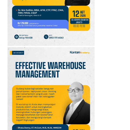
10
Klasemen Grup A Piala
AFF 2026: Ini Skenario
Indonesia Lolos ke
Semifinal