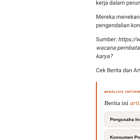
kerja dalam peru
Mereka menekank
pengendalian kon
Sumber:
https://
wacana-pembatasa
karya?
Cek Berita dan Art
ANALISIS UNTUK
Berita ini
art
Pengusaha In
Konsumen Pr