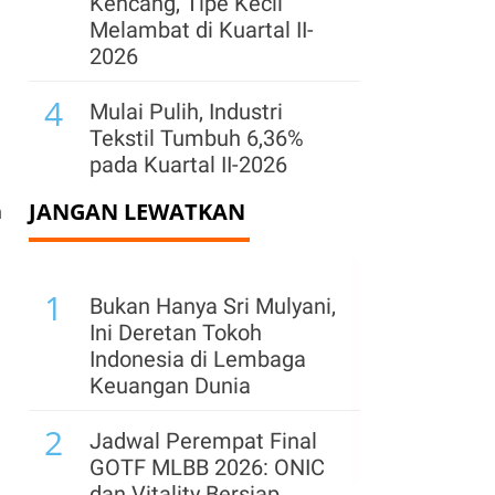
Kencang, Tipe Kecil
Melambat di Kuartal II-
2026
4
Mulai Pulih, Industri
Tekstil Tumbuh 6,36%
pada Kuartal II-2026
JANGAN LEWATKAN
5
n
Survei BI: Kenaikan
Harga Bahan Bangunan
Jadi Penghambat
1
Penjualan Properti
Bukan Hanya Sri Mulyani,
Ini Deretan Tokoh
6
Freeport Indonesia
Indonesia di Lembaga
Ajukan Perpanjangan
Keuangan Dunia
Izin Usai 2041, Ini
2
Alasannya
Jadwal Perempat Final
GOTF MLBB 2026: ONIC
7
Samudera (SMDR) Buka
dan Vitality Bersiap