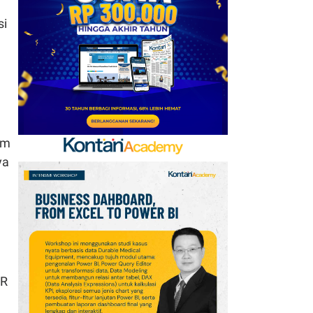
Kerja Sama dengan
si
Emirates hingga 2033, Ini
Detail Kemitraannya
7
FIFA Akhirnya Cairkan
Hadiah Timnas Yordania
yang Tertunda 8 Bulan
8
am
Promo Alfamart Murah
ya
Banget 7–13 Agustus
2026, Sunlight hingga
Bebelac Diskon
9
Promo JSM Superindo
7–9 Agustus 2026,
Minyak Goreng Rp37.900
PR
hingga Buah Diskon 50%