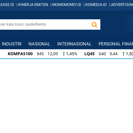
EASE.ID
|
KINERJA EMITEN
|
MOMSMONEY.ID
|
KGMEDIA.ID
|
ADVERTISIN
INDUSTRI
NASIONAL
INTERNASIONAL
PERSONAL FINA
KOMPAS100
845 12,09
LQ45
640 9,44
1,45%
1,5
KOMPAS100
845 12,09
LQ45
640 9,44
1,45%
1,5
LQ45
640 9,44
ISSI
222 2,82
IDX3
1,50%
1,29%