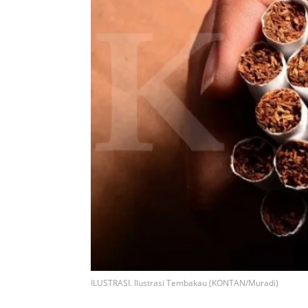
ILUSTRASI. Ilustrasi Tembakau (KONTAN/Muradi)