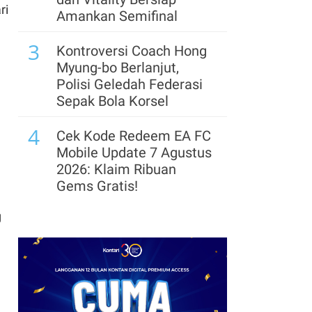
ri
Rute Pelayaran Baru
Amankan Semifinal
Hubungkan India dan
3
Kawasan Teluk
Kontroversi Coach Hong
Myung-bo Berlanjut,
8
Pengusaha dan Ekonom
Polisi Geledah Federasi
Beberkan Proyeksi
Sepak Bola Korsel
Ekspor & Harga Batubara
4
pada Semester II-2026
Cek Kode Redeem EA FC
Mobile Update 7 Agustus
9
Suryacipta Swadaya
2026: Klaim Ribuan
Incar Target Penjualan
Gems Gratis!
Lahan 74 Hektare hingga
5
Akhir 2026
g
Segera Lepas Saham
Treasuri 9,63 Miliar, Cek
10
Perpres Ojol Ditargetkan
Profil Emiten DSSA
Terbit Sebelum 17
hingga Kinerjanya
Agustus 2026, Ini
6
Aturannya
Arsenal Perpanjang