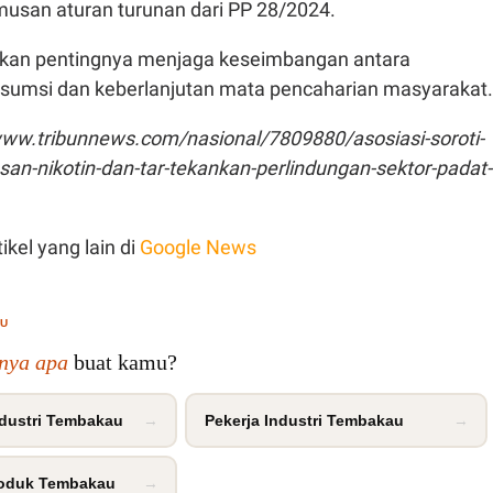
musan aturan turunan dari PP 28/2024.
an pentingnya menjaga keseimbangan antara
sumsi dan keberlanjutan mata pencaharian masyarakat.
www.tribunnews.com/nasional/7809880/asosiasi-soroti-
n-nikotin-dan-tar-tekankan-perlindungan-sektor-padat-
ikel yang lain di
Google News
MU
inya apa
buat kamu?
dustri Tembakau
→
Pekerja Industri Tembakau
→
oduk Tembakau
→