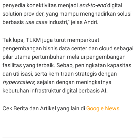
C
L
penyedia konektivitas menjadi
end-to-end
digital
A
E
D
A
solution provider, yang mampu menghadirkan solusi
E
S
M
E
berbasis
use case
industri," jelas Andri.
Y
.
I
D
Tak lupa, TLKM juga turut memperkuat
L
K
pengembangan bisnis data center dan cloud sebagai
A
I
N
N
pilar utama pertumbuhan melalui pengembangan
G
E
G
R
fasilitas yang terbaik. Sebab, peningkatan kapasitas
A
J
dan utilisasi, serta kemitraan strategis dengan
N
A
A
E
hyperscalers,
sejalan dengan meningkatnya
N
M
C
I
kebutuhan infrastruktur digital berbasis AI.
E
T
T
E
A
N
Cek Berita dan Artikel yang lain di
Google News
K
E
A
P
D
A
V
P
E
E
R