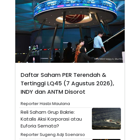
N
S
E
E
W
R
S
E
S
M
E
O
T
N
U
I
P
A
A
K
D
I
V
L
A
Daftar Saham PER Terendah &
S
K
Tertinggi LQ45 (7 Agustus 2026),
O
R
INDY dan ANTM Disorot
P
O
Reporter Hasbi Maulana
R
A
Reli Saham Grup Bakrie:
S
Katalis Aksi Korporasi atau
I
Euforia Semata?
K
N
I
A
Reporter Sugeng Adji Soenarso
L
T