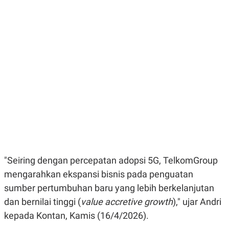
E
E
H
S
A
T
T
Y
A
L
N
E
E
A
N
N
G
A
L
L
I
I
S
S
H
I
S
E
K
X
O
E
L
C
O
U
M
"Seiring dengan percepatan adopsi 5G, TelkomGroup
T
mengarahkan ekspansi bisnis pada penguatan
I
V
sumber pertumbuhan baru yang lebih berkelanjutan
E
C
dan bernilai tinggi (
value accretive growth
)," ujar Andri
O
kepada Kontan, Kamis (16/4/2026).
R
N