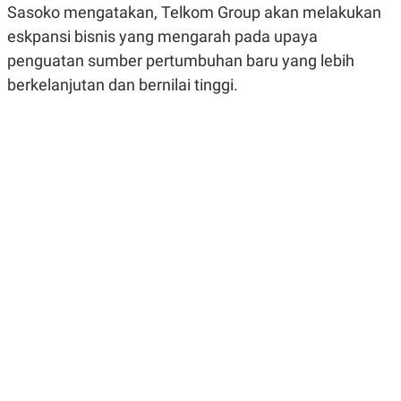
Sasoko mengatakan, Telkom Group akan melakukan
R
G
S
I
eskpansi bisnis yang mengarah pada upaya
O
O
N
N
penguatan sumber pertumbuhan baru yang lebih
A
A
L
L
berkelanjutan dan bernilai tinggi.
F
I
N
A
N
C
E
Y
C
A
A
N
R
G
I
T
T
E
A
R
H
.
U
.
.
K
L
E
I
S
F