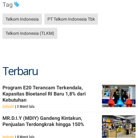
R
T
Tag
I
S
I
Telkom Indonesia
PT Telkom Indonesia Tbk
N
G
Telkom Indonesia (TLKM)
K
G
M
E
D
I
A
Terbaru
.
I
D
Program E20 Terancam Terkendala,
Kapasitas Bioetanol RI Baru 1,8% dari
Kebutuhan
SITEMAP
PROFILE
TERM
Industri
| 3 Menit lalu
OF
USE
MR.D.I.Y (MDIY) Gandeng Kintakun,
PEDOMAN
Penjualan Terdongkrak hingga 150%
PEMBERITAAN
SIBER
PRIVACY
Industri
| 8 Menit lalu