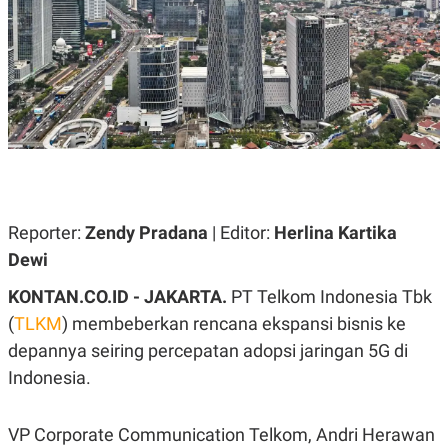
A
A
S
L
I
K
I
E
N
U
D
A
U
N
S
G
T
A
R
N
I
P
I
E
N
Reporter:
Zendy Pradana
| Editor:
Herlina Kartika
L
T
Dewi
U
E
A
R
N
N
KONTAN.CO.ID - JAKARTA.
PT Telkom Indonesia Tbk
G
A
(
TLKM
) membeberkan rencana ekspansi bisnis ke
U
S
S
I
depannya seiring percepatan adopsi jaringan 5G di
A
O
H
N
Indonesia.
A
A
L
P
R
VP Corporate Communication Telkom, Andri Herawan
E
E