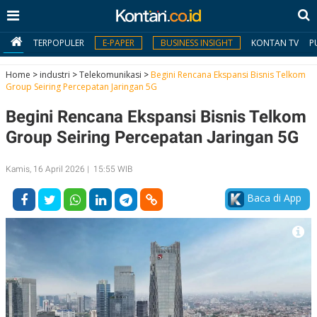
TERPOPULER
E-PAPER
BUSINESS INSIGHT
KONTAN TV
P
Home
>
industri
>
Telekomunikasi
>
Begini Rencana Ekspansi Bisnis Telkom
Group Seiring Percepatan Jaringan 5G
MY
Begini Rencana Ekspansi Bisnis Telkom
KONTAN
Group Seiring Percepatan Jaringan 5G
Daftar
Kamis, 16 April 2026 | 15:55 WIB
Masuk
Baca di App
BERITA
I
N
N
A
V
S
E
I
S
O
T
N