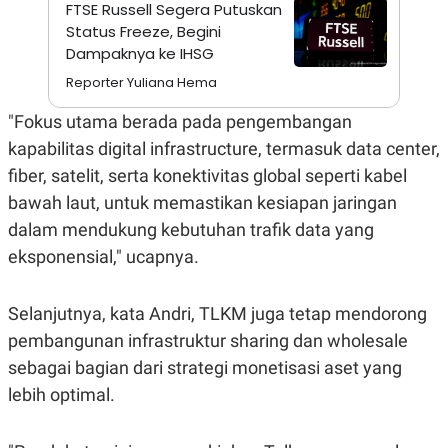
A
I
FTSE Russell Segera Putuskan
S
V
Status Freeze, Begini
K
E
Dampaknya ke IHSG
E
M
Reporter Yuliana Hema
E
N
T
"Fokus utama berada pada pengembangan
E
kapabilitas digital infrastructure, termasuk data center,
R
I
fiber, satelit, serta konektivitas global seperti kabel
A
N
bawah laut, untuk memastikan kesiapan jaringan
L
dalam mendukung kebutuhan trafik data yang
E
eksponensial," ucapnya.
S
T
A
R
Selanjutnya, kata Andri, TLKM juga tetap mendorong
I
pembangunan infrastruktur sharing dan wholesale
sebagai bagian dari strategi monetisasi aset yang
KANAL
lebih optimal.
P
I
U
M