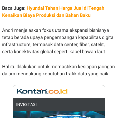
E
R
Baca Juga:
Hyundai Tahan Harga Jual di Tengah
F
B
Kenaikan Biaya Produksi dan Bahan Baku
O
U
K
S
U
I
S
N
Andri menjelaskan fokus utama ekspansi bisnisnya
E
tetap berada upaya pengembangan kapabilitas digital
S
S
infrastructure, termasuk data center, fiber, satelit,
I
N
serta konektivitas global seperti kabel bawah laut.
S
I
G
Hal itu dilakukan untuk memastikan kesiapan jaringan
H
T
dalam mendukung kebutuhan trafik data yang baik.
S
B
T
E
O
L
C
A
K
N
S
J
E
A
INVESTASI
T
O
U
N
P