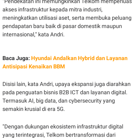
"Pendekatan ini memungkinkan Telkom memperluas
S
A
A
G
akses infrastruktur kepada mitra industri,
T
E
D
S
meningkatkan utilisasi aset, serta membuka peluang
A
pendapatan baru baik di pasar domestik maupun
T
A
internasional," kata Andri.
K
L
O
I
N
P
T
S
Baca Juga:
Hyundai Andalkan Hybrid dan Layanan
A
U
N
S
Antisipasi Kenaikan BBM
T
V
Disisi lain, kata Andri, upaya ekspansi juga diarahkan
JARINGAN
pada penguatan bisnis B2B ICT dan layanan digital.
Termasuk AI, big data, dan cybersecurity yang
K
P
semakin krusial di era 5G.
O
R
N
E
T
S
A
S
"Dengan dukungan ekosistem infrastruktur digital
N
R
yang terintegrasi, Telkom bertransformasi dari
A
E