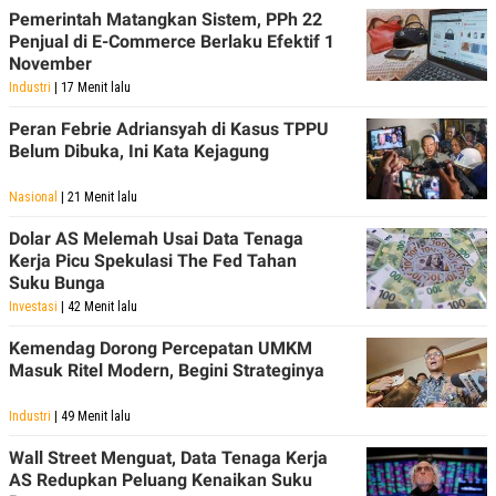
S
A
Pemerintah Matangkan Sistem, PPh 22
A
G
Penjual di E-Commerce Berlaku Efektif 1
T
E
D
S
November
A
Industri
| 17 Menit lalu
T
A
Peran Febrie Adriansyah di Kasus TPPU
K
L
Belum Dibuka, Ini Kata Kejagung
O
I
N
P
T
S
Nasional
| 21 Menit lalu
A
U
N
S
Dolar AS Melemah Usai Data Tenaga
T
Kerja Picu Spekulasi The Fed Tahan
V
Suku Bunga
Investasi
| 42 Menit lalu
JARINGAN
Kemendag Dorong Percepatan UMKM
Masuk Ritel Modern, Begini Strateginya
K
P
O
R
N
E
Industri
| 49 Menit lalu
T
S
A
S
Wall Street Menguat, Data Tenaga Kerja
N
R
AS Redupkan Peluang Kenaikan Suku
A
E