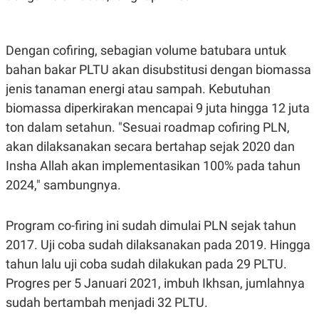
N
S
E
E
W
R
S
E
Dengan cofiring, sebagian volume batubara untuk
S
M
bahan bakar PLTU akan disubstitusi dengan biomassa
E
O
T
N
jenis tanaman energi atau sampah. Kebutuhan
U
I
P
A
biomassa diperkirakan mencapai 9 juta hingga 12 juta
A
K
ton dalam setahun. "Sesuai roadmap cofiring PLN,
D
I
akan dilaksanakan secara bertahap sejak 2020 dan
V
L
A
Insha Allah akan implementasikan 100% pada tahun
S
K
2024," sambungnya.
O
R
P
Program co-firing ini sudah dimulai PLN sejak tahun
O
R
2017. Uji coba sudah dilaksanakan pada 2019. Hingga
A
S
tahun lalu uji coba sudah dilakukan pada 29 PLTU.
I
Progres per 5 Januari 2021, imbuh Ikhsan, jumlahnya
K
N
sudah bertambah menjadi 32 PLTU.
I
A
L
T