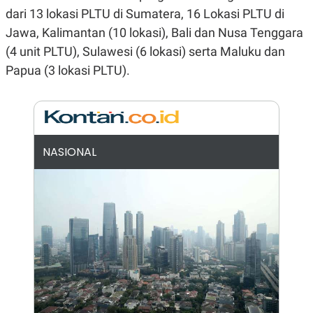
E
E
H
S
dari 13 lokasi PLTU di Sumatera, 16 Lokasi PLTU di
A
T
Jawa, Kalimantan (10 lokasi), Bali dan Nusa Tenggara
T
Y
A
L
(4 unit PLTU), Sulawesi (6 lokasi) serta Maluku dan
N
E
Papua (3 lokasi PLTU).
E
A
N
N
G
A
L
L
I
I
S
S
H
I
NASIONAL
S
E
K
X
O
E
L
C
O
U
M
T
I
V
E
C
O
R
N