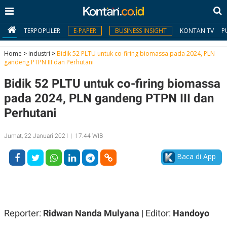
TERPOPULER
E-PAPER
BUSINESS INSIGHT
KONTAN TV
P
Home
>
industri
>
Bidik 52 PLTU untuk co-firing biomassa pada 2024, PLN
gandeng PTPN III dan Perhutani
MY
Bidik 52 PLTU untuk co-firing biomassa
KONTAN
pada 2024, PLN gandeng PTPN III dan
Daftar
Perhutani
Masuk
Jumat, 22 Januari 2021 | 17:44 WIB
Baca di App
BERITA
I
N
N
A
V
S
E
I
Reporter:
Ridwan Nanda Mulyana
| Editor:
Handoyo
S
O
T
N