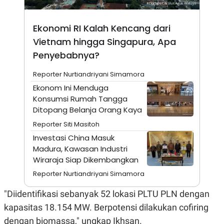
E
R
F
B
Ekonomi RI Kalah Kencang dari
O
U
K
S
Vietnam hingga Singapura, Apa
U
I
Penyebabnya?
S
N
E
S
Reporter Nurtiandriyani Simamora
S
Ekonom Ini Menduga
I
N
Konsumsi Rumah Tangga
S
Ditopang Belanja Orang Kaya
I
G
Reporter Siti Masitoh
H
T
Investasi China Masuk
Madura, Kawasan Industri
S
B
T
E
Wiraraja Siap Dikembangkan
O
L
C
A
Reporter Nurtiandriyani Simamora
K
N
S
J
"Diidentifikasi sebanyak 52 lokasi PLTU PLN dengan
E
A
T
O
kapasitas 18.154 MW. Berpotensi dilakukan cofiring
U
N
dengan biomassa," ungkap Ikhsan.
P