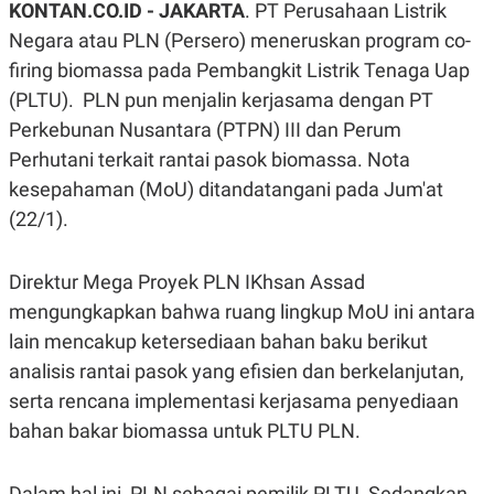
KONTAN.CO.ID -
JAKARTA
. PT Perusahaan Listrik
A
A
S
L
Negara atau PLN (Persero) meneruskan program co-
I
firing biomassa pada Pembangkit Listrik Tenaga Uap
K
I
(PLTU). PLN pun menjalin kerjasama dengan PT
E
N
U
D
Perkebunan Nusantara (PTPN) III dan Perum
A
U
N
S
Perhutani terkait rantai pasok biomassa. Nota
G
T
A
R
kesepahaman (MoU) ditandatangani pada Jum'at
N
I
(22/1).
P
I
E
N
L
T
Direktur Mega Proyek PLN IKhsan Assad
U
E
A
R
mengungkapkan bahwa ruang lingkup MoU ini antara
N
N
G
A
lain mencakup ketersediaan bahan baku berikut
U
S
analisis rantai pasok yang efisien dan berkelanjutan,
S
I
A
O
serta rencana implementasi kerjasama penyediaan
H
N
A
A
bahan bakar biomassa untuk PLTU PLN.
L
P
R
E
E
Dalam hal ini, PLN sebagai pemilik PLTU, Sedangkan