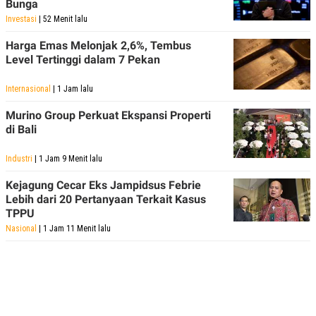
Bunga
C
L
A
E
Investasi
| 52 Menit lalu
D
A
E
S
Harga Emas Melonjak 2,6%, Tembus
M
E
Level Tertinggi dalam 7 Pekan
Y
.
I
D
Internasional
| 1 Jam lalu
L
K
A
I
Murino Group Perkuat Ekspansi Properti
N
N
di Bali
G
E
G
R
A
J
Industri
| 1 Jam 9 Menit lalu
N
A
A
E
Kejagung Cecar Eks Jampidsus Febrie
N
M
Lebih dari 20 Pertanyaan Terkait Kasus
C
I
TPPU
E
T
T
E
Nasional
| 1 Jam 11 Menit lalu
A
N
K
E
A
P
D
A
V
P
E
E
R