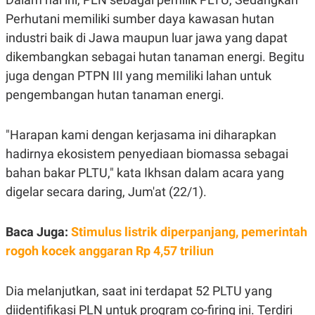
R
G
Perhutani memiliki sumber daya kawasan hutan
S
I
O
O
industri baik di Jawa maupun luar jawa yang dapat
N
N
A
A
dikembangkan sebagai hutan tanaman energi. Begitu
L
L
juga dengan PTPN III yang memiliki lahan untuk
F
I
pengembangan hutan tanaman energi.
N
A
N
C
"Harapan kami dengan kerjasama ini diharapkan
E
hadirnya ekosistem penyediaan biomassa sebagai
Y
C
bahan bakar PLTU," kata Ikhsan dalam acara yang
A
A
N
R
digelar secara daring, Jum'at (22/1).
G
I
T
T
E
A
R
H
Baca Juga:
Stimulus listrik diperpanjang, pemerintah
.
U
rogoh kocek anggaran Rp 4,57 triliun
.
.
K
L
Dia melanjutkan, saat ini terdapat 52 PLTU yang
E
I
S
F
diidentifikasi PLN untuk program co-firing ini. Terdiri