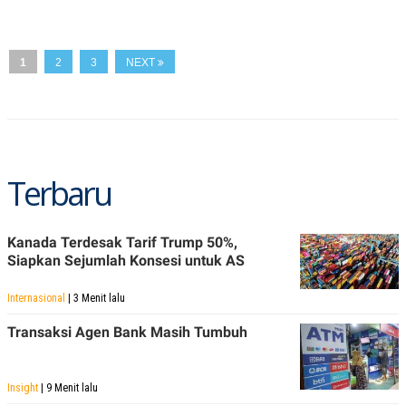
A
I
S
V
K
E
E
1
2
3
NEXT
M
E
N
T
E
R
I
A
Terbaru
N
L
E
S
Kanada Terdesak Tarif Trump 50%,
T
Siapkan Sejumlah Konsesi untuk AS
A
R
I
Internasional
| 3 Menit lalu
Transaksi Agen Bank Masih Tumbuh
KANAL
P
I
Insight
| 9 Menit lalu
U
M