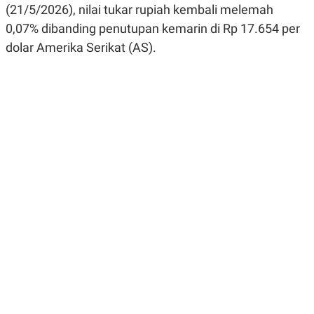
(21/5/2026), nilai tukar rupiah kembali melemah
R
G
S
I
0,07% dibanding penutupan kemarin di Rp 17.654 per
O
O
N
N
dolar Amerika Serikat (AS).
A
A
L
L
F
I
N
A
N
C
E
Y
C
A
A
N
R
G
I
T
T
E
A
R
H
.
U
.
.
K
L
E
I
S
F