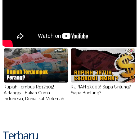
R
T
I
S
I
N
G
K
G
M
E
D
I
A
.
I
D
Rupiah Tembus Rp17.105!
RUPIAH 17.000! Siapa Untung?
Airlangga: Bukan Cuma
Siapa Buntung?
Indonesia, Dunia Ikut Melemah
SITEMAP
PROFILE
TERM
OF
USE
PEDOMAN
PEMBERITAAN
Terbaru
SIBER
PRIVACY