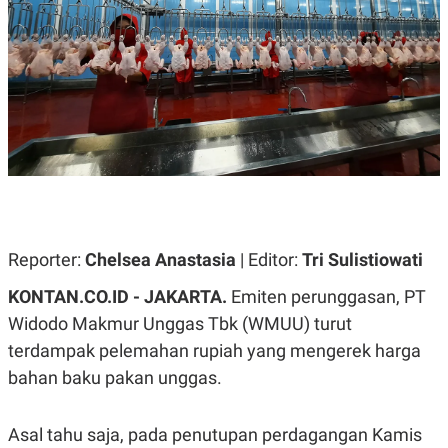
A
A
S
L
I
K
I
E
N
U
D
A
U
N
S
G
T
A
R
N
I
P
I
E
N
L
T
Reporter:
Chelsea Anastasia
| Editor:
Tri Sulistiowati
U
E
A
R
N
N
KONTAN.CO.ID - JAKARTA.
Emiten perunggasan, PT
G
A
Widodo Makmur Unggas Tbk (WMUU) turut
U
S
S
I
terdampak pelemahan rupiah yang mengerek harga
A
O
H
N
bahan baku pakan unggas.
A
A
L
P
R
Asal tahu saja, pada penutupan perdagangan Kamis
E
E