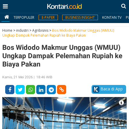
TERPOPULER
E-PAPER
BUSINESS INSIGHT
KONTAN TV
P
Home
>
industri
>
Agribisnis
>
Bos Widodo Makmur Unggas (WMUU)
Ungkap Dampak Pelemahan Rupiah ke Biaya Pakan
MY
Bos Widodo Makmur Unggas (WMUU)
KONTAN
Ungkap Dampak Pelemahan Rupiah ke
Daftar
Biaya Pakan
Masuk
Kamis, 21 Mei 2026 | 18:46 WIB
Baca di App
BERITA
I
N
N
A
V
S
E
I
S
O
T
N