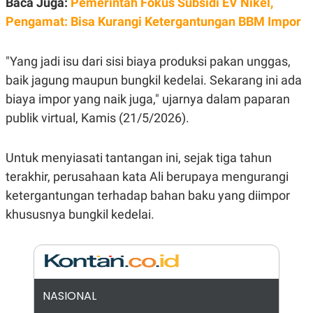
Baca Juga:
Pemerintah Fokus Subsidi EV Nikel,
E
R
Pengamat: Bisa Kurangi Ketergantungan BBM Impor
F
B
O
U
K
S
"Yang jadi isu dari sisi biaya produksi pakan unggas,
U
I
S
N
baik jagung maupun bungkil kedelai. Sekarang ini ada
E
biaya impor yang naik juga," ujarnya dalam paparan
S
S
publik virtual, Kamis (21/5/2026).
I
N
S
I
Untuk menyiasati tantangan ini, sejak tiga tahun
G
terakhir, perusahaan kata Ali berupaya mengurangi
H
T
ketergantungan terhadap bahan baku yang diimpor
S
B
khususnya bungkil kedelai.
T
E
O
L
C
A
K
N
S
J
E
A
T
O
NASIONAL
U
N
P