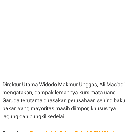
E
E
H
S
A
T
T
Y
A
L
N
E
E
A
N
N
G
A
L
L
I
I
S
S
H
I
S
E
K
X
O
E
L
Direktur Utama Widodo Makmur Unggas, Ali Mas'adi
C
O
U
M
mengatakan, dampak lemahnya kurs mata uang
T
Garuda terutama dirasakan perusahaan seiring baku
I
V
pakan yang mayoritas masih diimpor, khususnya
E
C
jagung dan bungkil kedelai.
O
R
N