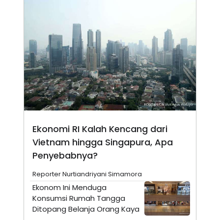
N
S
E
E
W
R
S
E
S
M
E
O
T
N
U
I
P
A
A
K
D
I
V
L
A
S
K
Ekonomi RI Kalah Kencang dari
O
R
Vietnam hingga Singapura, Apa
P
Penyebabnya?
O
R
A
Reporter Nurtiandriyani Simamora
S
Ekonom Ini Menduga
I
Konsumsi Rumah Tangga
K
N
I
A
Ditopang Belanja Orang Kaya
L
T