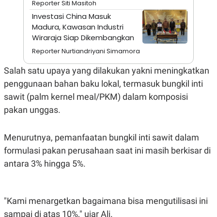
Reporter Siti Masitoh
A
I
S
V
Investasi China Masuk
K
E
Madura, Kawasan Industri
E
M
Wiraraja Siap Dikembangkan
E
N
Reporter Nurtiandriyani Simamora
T
E
Salah satu upaya yang dilakukan yakni meningkatkan
R
I
penggunaan bahan baku lokal, termasuk bungkil inti
A
sawit (palm kernel meal/PKM) dalam komposisi
N
pakan unggas.
L
E
S
T
Menurutnya, pemanfaatan bungkil inti sawit dalam
A
R
formulasi pakan perusahaan saat ini masih berkisar di
I
antara 3% hingga 5%.
KANAL
"Kami menargetkan bagaimana bisa mengutilisasi ini
P
I
U
M
sampai di atas 10%," ujar Ali.