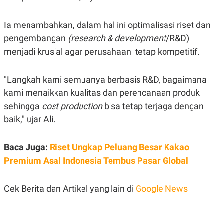
S
A
A
G
T
E
Ia menambahkan, dalam hal ini optimalisasi riset dan
D
S
A
pengembangan
(research & development
/R&D)
T
A
menjadi krusial agar perusahaan tetap kompetitif.
K
L
O
I
"Langkah kami semuanya berbasis R&D, bagaimana
N
P
T
S
kami menaikkan kualitas dan perencanaan produk
A
U
N
S
sehingga
cost production
bisa tetap terjaga dengan
T
V
baik," ujar Ali.
JARINGAN
Baca Juga:
Riset Ungkap Peluang Besar Kakao
Premium Asal Indonesia Tembus Pasar Global
K
P
O
R
N
E
Cek Berita dan Artikel yang lain di
Google News
T
S
A
S
N
R
A
E