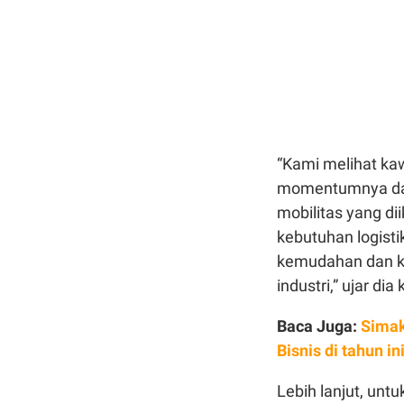
“Kami melihat ka
momentumnya dar
mobilitas yang di
kebutuhan logist
kemudahan dan ke
industri,” ujar di
Baca Juga:
Simak
Bisnis di tahun in
Lebih lanjut, untu