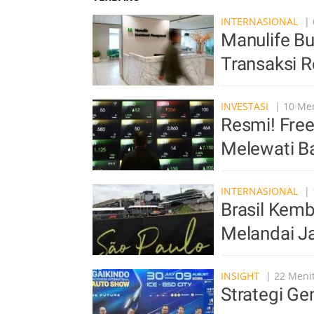
INTERNASIONAL
| 
Manulife B
Transaksi R
INVESTASI
| 10 Men
Resmi! Free
Melewati B
INTERNASIONAL
| 
Brasil Kemb
Melandai J
INSIGHT
| 22 Menit
Strategi Ge