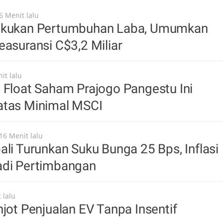
6 Menit lalu
ukukan Pertumbuhan Laba, Umumkan
easuransi C$3,2 Miliar
it lalu
 Float Saham Prajogo Pangestu Ini
atas Minimal MSCI
16 Menit lalu
ali Turunkan Suku Bunga 25 Bps, Inflasi
adi Pertimbangan
 lalu
njot Penjualan EV Tanpa Insentif