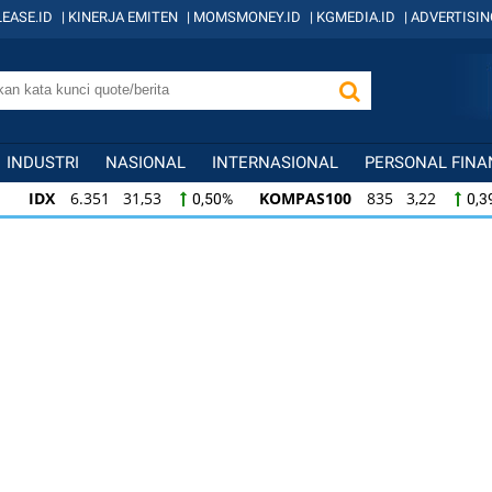
EASE.ID
|
KINERJA EMITEN
|
MOMSMONEY.ID
|
KGMEDIA.ID
|
ADVERTISIN
INDUSTRI
NASIONAL
INTERNASIONAL
PERSONAL FINA
IDX
6.351 31,53
KOMPAS100
835 3,22
0,50%
0,3
IDX
6.351 31,53
KOMPAS100
835 3,22
0,50%
0,3
KOMPAS100
835 3,22
LQ45
634 -1,22
0,39%
-0,1