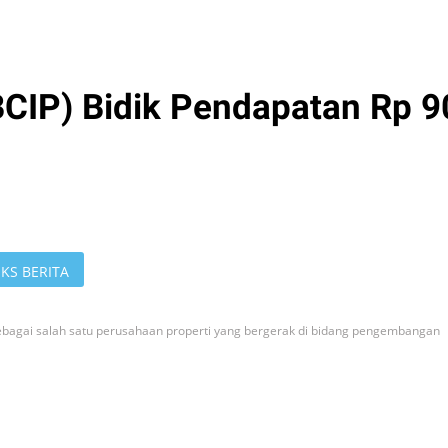
BCIP) Bidik Pendapatan Rp 9
KS BERITA
sebagai salah satu perusahaan properti yang bergerak di bidang pengembangan