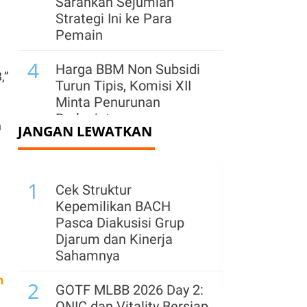
Sarankan Sejumlah
Strategi Ini ke Para
Pemain
4
Harga BBM Non Subsidi
,”
Turun Tipis, Komisi XII
Minta Penurunan
Berlanjut
n
JANGAN LEWATKAN
5
Motor Listrik Kupprum
NOMAD Resmi Dirilis di
1
GIIAS 2026, Harga Mulai
Cek Struktur
Rp 70 Juta
Kepemilikan BACH
Pasca Diakusisi Grup
6
Multicrane Gandeng
Djarum dan Kinerja
Ammann&Sumitomo
Sahamnya
Dorong Pemakaian Aspal
n
2
Buton pada Konstruksi
GOTF MLBB 2026 Day 2:
Jalan
ONIC dan Vitality Bersiap