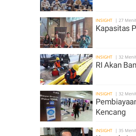
INSIGHT
| 27 Menit
Kapasitas 
INSIGHT
| 32 Menit
RI Akan Ba
INSIGHT
| 32 Menit
Pembiayaan
Kencang
INSIGHT
| 35 Menit