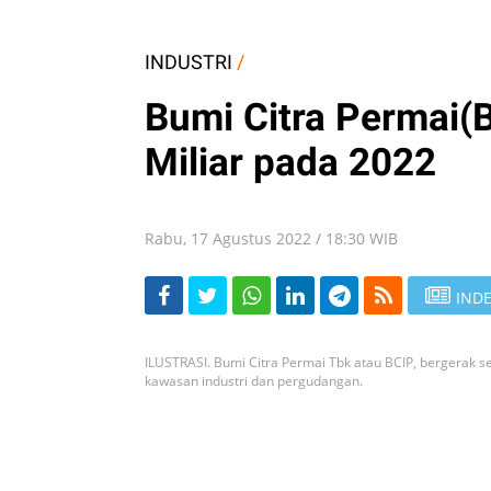
INDUSTRI
/
Bumi Citra Permai(
Miliar pada 2022
Rabu, 17 Agustus 2022 / 18:30 WIB
INDE
ILUSTRASI. Bumi Citra Permai Tbk atau BCIP, bergerak 
kawasan industri dan pergudangan.