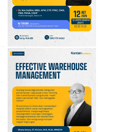
Ikut Upacara HUT Ke-81
RI
10
Sejarah Hari
Keantariksaan Nasional
Setiap 6 Agustus dan
Cara Merayakannya