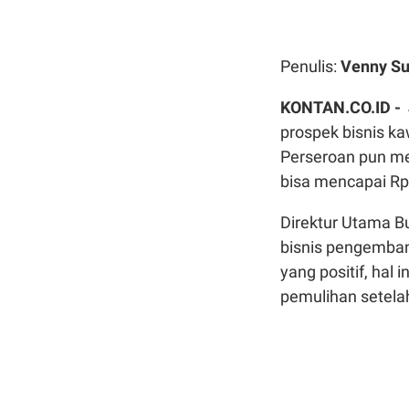
Penulis:
Venny Su
KONTAN.CO.ID -
prospek bisnis ka
Perseroan pun me
bisa mencapai Rp 9
Direktur Utama B
bisnis pengemba
yang positif, hal 
pemulihan setela