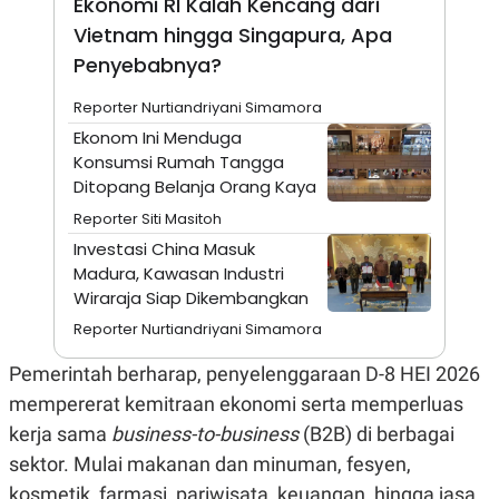
Ekonomi RI Kalah Kencang dari
A
I
S
V
Vietnam hingga Singapura, Apa
K
E
E
Penyebabnya?
M
E
Reporter Nurtiandriyani Simamora
N
T
Ekonom Ini Menduga
E
Konsumsi Rumah Tangga
R
Ditopang Belanja Orang Kaya
I
A
Reporter Siti Masitoh
N
Investasi China Masuk
L
E
Madura, Kawasan Industri
S
Wiraraja Siap Dikembangkan
T
A
Reporter Nurtiandriyani Simamora
R
I
Pemerintah berharap, penyelenggaraan D-8 HEI 2026
mempererat kemitraan ekonomi serta memperluas
KANAL
kerja sama
business-to-business
(B2B) di berbagai
sektor. Mulai makanan dan minuman, fesyen,
P
I
U
M
kosmetik, farmasi, pariwisata, keuangan, hingga jasa