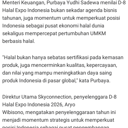
C
L
Menteri Keuangan, Purbaya Yudhi Sadewa menilai D-8
A
E
Halal Expo Indonesia bukan sekadar agenda bisnis
D
A
E
S
tahunan, juga momentum untuk memperkuat posisi
M
E
Y
.
Indonesia sebagai pusat ekonomi halal dunia
I
sekaligus mempercepat pertumbuhan UMKM
D
berbasis halal.
L
K
A
I
N
N
G
E
"Halal bukan hanya sebatas sertifikasi pada kemasan
G
R
A
J
produk, juga mencerminkan kualitas, kepercayaan,
N
A
dan nilai yang mampu meningkatkan daya saing
A
E
N
M
produk Indonesia di pasar global," kata Purbaya.
C
I
E
T
T
E
A
N
Direktur Utama Skyconnection, penyelenggara D-8
K
Halal Expo Indonesia 2026, Aryo
E
A
Wibisono, mengatakan penyelenggaraan tahun ini
P
D
A
V
menjadi momentum strategis untuk memperkuat
P
E
E
R
posisi Indonesia sebagai pusat pengembangan