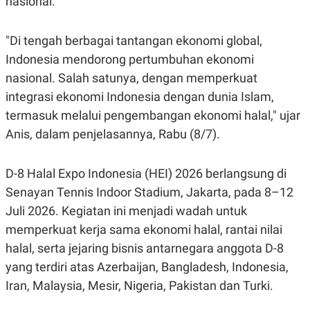
nasional.
E
R
F
B
"Di tengah berbagai tantangan ekonomi global,
O
U
K
S
Indonesia mendorong pertumbuhan ekonomi
U
I
nasional. Salah satunya, dengan memperkuat
S
N
E
integrasi ekonomi Indonesia dengan dunia Islam,
S
S
termasuk melalui pengembangan ekonomi halal," ujar
I
N
Anis, dalam penjelasannya, Rabu (8/7).
S
I
G
D-8 Halal Expo Indonesia (HEI) 2026 berlangsung di
H
T
Senayan Tennis Indoor Stadium, Jakarta, pada 8–12
S
B
Juli 2026. Kegiatan ini menjadi wadah untuk
T
E
O
L
memperkuat kerja sama ekonomi halal, rantai nilai
C
A
halal, serta jejaring bisnis antarnegara anggota D-8
K
N
S
J
yang terdiri atas Azerbaijan, Bangladesh, Indonesia,
E
A
T
O
Iran, Malaysia, Mesir, Nigeria, Pakistan dan Turki.
U
N
P