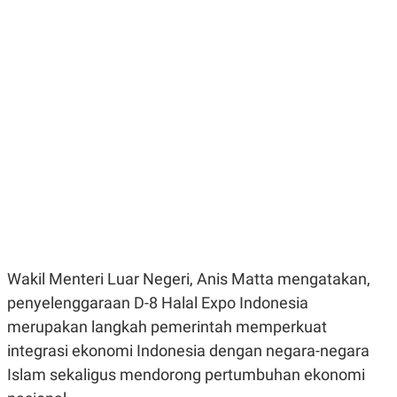
E
E
H
S
A
T
T
Y
A
L
N
E
E
A
N
N
G
A
L
L
I
I
S
S
H
I
S
E
K
X
O
E
L
C
O
U
M
Wakil Menteri Luar Negeri, Anis Matta mengatakan,
T
penyelenggaraan D-8 Halal Expo Indonesia
I
V
merupakan langkah pemerintah memperkuat
E
C
integrasi ekonomi Indonesia dengan negara-negara
O
Islam sekaligus mendorong pertumbuhan ekonomi
R
N