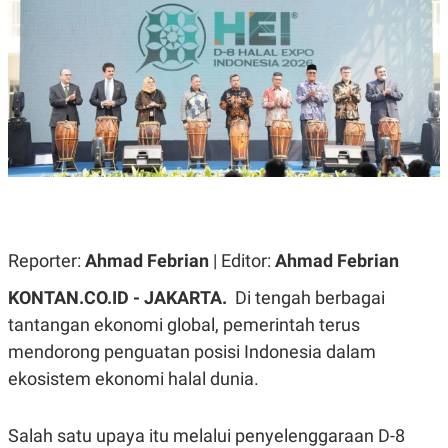
A
A
S
L
I
K
I
E
N
U
D
A
U
N
S
G
T
A
R
N
I
P
I
E
N
L
T
Reporter:
U
E
Ahmad Febrian
| Editor:
Ahmad Febrian
A
R
N
N
KONTAN.CO.ID - JAKARTA.
Di tengah berbagai
G
A
tantangan ekonomi global, pemerintah terus
U
S
S
I
mendorong penguatan posisi Indonesia dalam
A
O
H
N
ekosistem ekonomi halal dunia.
A
A
L
P
R
Salah satu upaya itu melalui penyelenggaraan D-8
E
E