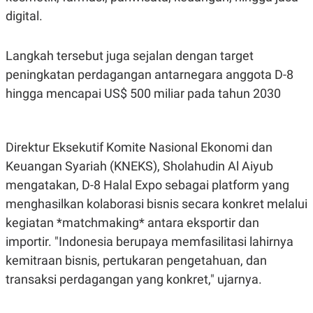
S
A
digital.
A
G
T
E
D
S
A
Langkah tersebut juga sejalan dengan target
T
A
peningkatan perdagangan antarnegara anggota D-8
K
L
hingga mencapai US$ 500 miliar pada tahun 2030
O
I
N
P
T
S
A
U
N
S
Direktur Eksekutif Komite Nasional Ekonomi dan
T
Keuangan Syariah (KNEKS), Sholahudin Al Aiyub
V
mengatakan, D-8 Halal Expo sebagai platform yang
menghasilkan kolaborasi bisnis secara konkret melalui
JARINGAN
kegiatan *matchmaking* antara eksportir dan
K
P
importir. "Indonesia berupaya memfasilitasi lahirnya
O
R
kemitraan bisnis, pertukaran pengetahuan, dan
N
E
T
S
transaksi perdagangan yang konkret," ujarnya.
A
S
N
R
A
E