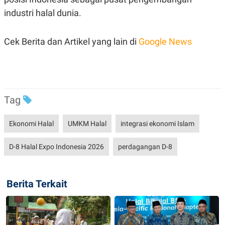
R
T
industri halal dunia.
I
S
I
N
Cek Berita dan Artikel yang lain di
Google News
G
K
G
M
E
D
I
Tag
A
.
I
Ekonomi Halal
UMKM Halal
integrasi ekonomi Islam
D
D-8 Halal Expo Indonesia 2026
perdagangan D-8
SITEMAP
PROFILE
TERM
OF
Berita Terkait
USE
PEDOMAN
PEMBERITAAN
SIBER
PRIVACY