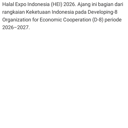
Halal Expo Indonesia (HEI) 2026. Ajang ini bagian dari
R
G
S
I
rangkaian Keketuaan Indonesia pada Developing-8
O
O
N
N
Organization for Economic Cooperation (D-8) periode
A
A
L
L
2026–2027.
F
I
N
A
N
C
E
Y
C
A
A
N
R
G
I
T
T
E
A
R
H
.
U
.
.
K
L
E
I
S
F