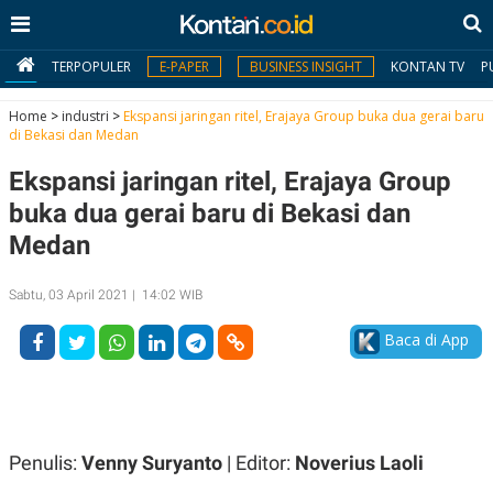
TERPOPULER
E-PAPER
BUSINESS INSIGHT
KONTAN TV
P
Home
>
industri
>
Ekspansi jaringan ritel, Erajaya Group buka dua gerai baru
di Bekasi dan Medan
MY
Ekspansi jaringan ritel, Erajaya Group
KONTAN
buka dua gerai baru di Bekasi dan
Daftar
Medan
Masuk
Sabtu, 03 April 2021 | 14:02 WIB
Baca di App
BERITA
I
N
N
A
V
S
E
I
Penulis:
Venny Suryanto
| Editor:
Noverius Laoli
S
O
T
N