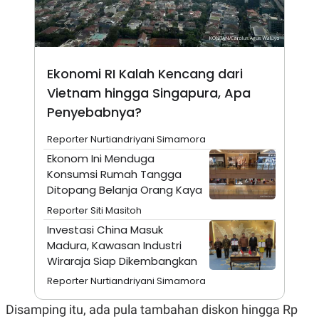
N
S
E
E
W
R
S
E
S
M
E
O
Ekonomi RI Kalah Kencang dari
T
N
Vietnam hingga Singapura, Apa
U
I
P
A
Penyebabnya?
A
K
D
I
Reporter Nurtiandriyani Simamora
V
L
A
Ekonom Ini Menduga
S
Konsumsi Rumah Tangga
K
Ditopang Belanja Orang Kaya
O
R
Reporter Siti Masitoh
P
O
Investasi China Masuk
R
Madura, Kawasan Industri
A
Wiraraja Siap Dikembangkan
S
I
Reporter Nurtiandriyani Simamora
K
N
I
A
Disamping itu, ada pula tambahan diskon hingga Rp
L
T