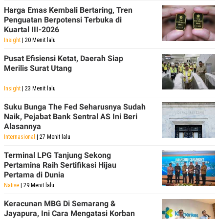
C
L
Harga Emas Kembali Bertaring, Tren
A
E
D
A
Penguatan Berpotensi Terbuka di
E
S
Kuartal III-2026
M
E
Insight
| 20 Menit lalu
Y
.
I
D
Pusat Efisiensi Ketat, Daerah Siap
Merilis Surat Utang
L
K
A
I
N
N
Insight
| 23 Menit lalu
G
E
G
R
Suku Bunga The Fed Seharusnya Sudah
A
J
Naik, Pejabat Bank Sentral AS Ini Beri
N
A
A
E
Alasannya
N
M
Internasional
| 27 Menit lalu
C
I
E
T
Terminal LPG Tanjung Sekong
T
E
A
N
Pertamina Raih Sertifikasi Hijau
K
Pertama di Dunia
E
A
Native
| 29 Menit lalu
P
D
A
V
Keracunan MBG Di Semarang &
P
E
Jayapura, Ini Cara Mengatasi Korban
E
R