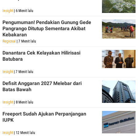
S
A
A
G
Insight
| 6 Menit lalu
T
E
D
S
A
Pengumuman! Pendakian Gunung Gede
T
Pangrango Ditutup Sementara Akibat
A
Kebakaran
K
L
Regional
| 7 Menit lalu
O
I
N
P
Danantara Cek Kelayakan Hilirisasi
T
S
Batubara
A
U
N
S
T
Insight
| 7 Menit lalu
V
Defisit Anggaran 2027 Melebar dari
Batas Bawah
JARINGAN
Insight
| 8 Menit lalu
K
P
O
R
Freeport Sudah Ajukan Perpanjangan
N
E
IUPK
T
S
A
S
N
R
Insight
| 12 Menit lalu
A
E