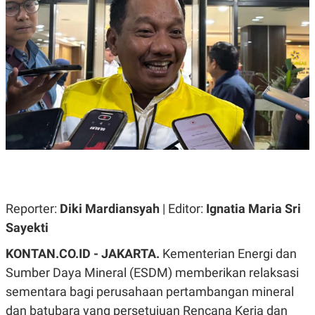
A
A
S
L
I
K
I
E
N
U
D
A
U
N
S
G
T
A
R
N
I
P
I
E
N
L
T
U
E
A
R
N
N
Reporter:
Diki Mardiansyah
| Editor:
Ignatia Maria Sri
G
A
Sayekti
U
S
S
I
A
O
KONTAN.CO.ID - JAKARTA.
Kementerian Energi dan
H
N
Sumber Daya Mineral (ESDM) memberikan relaksasi
A
A
L
sementara bagi perusahaan pertambangan mineral
P
R
dan batubara yang persetujuan Rencana Kerja dan
E
E