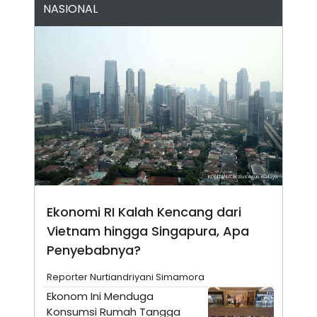
NASIONAL
N
S
E
E
W
R
S
E
S
M
E
O
T
N
U
I
P
A
A
K
D
I
V
L
A
S
K
O
R
Ekonomi RI Kalah Kencang dari
P
O
Vietnam hingga Singapura, Apa
R
A
Penyebabnya?
S
I
Reporter Nurtiandriyani Simamora
K
N
Ekonom Ini Menduga
I
A
L
T
Konsumsi Rumah Tangga