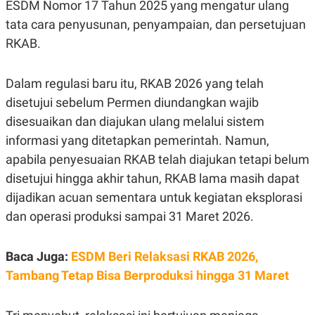
ESDM Nomor 17 Tahun 2025 yang mengatur ulang
S
A
A
G
tata cara penyusunan, penyampaian, dan persetujuan
T
E
D
S
RKAB.
A
T
A
Dalam regulasi baru itu, RKAB 2026 yang telah
K
L
disetujui sebelum Permen diundangkan wajib
O
I
N
P
disesuaikan dan diajukan ulang melalui sistem
T
S
A
U
informasi yang ditetapkan pemerintah. Namun,
N
S
T
apabila penyesuaian RKAB telah diajukan tetapi belum
V
disetujui hingga akhir tahun, RKAB lama masih dapat
dijadikan acuan sementara untuk kegiatan eksplorasi
JARINGAN
dan operasi produksi sampai 31 Maret 2026.
K
P
O
R
Baca Juga:
ESDM Beri Relaksasi RKAB 2026,
N
E
T
S
Tambang Tetap Bisa Berproduksi hingga 31 Maret
A
S
N
R
A
E