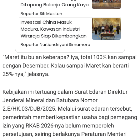
A
I
Ditopang Belanja Orang Kaya
S
V
K
E
Reporter Siti Masitoh
E
Investasi China Masuk
M
E
Madura, Kawasan Industri
N
Wiraraja Siap Dikembangkan
T
E
Reporter Nurtiandriyani Simamora
R
I
"Maret itu bulan keberapa? Iya, total 100% kan sampai
A
N
dengan Desember. Kalau sampai Maret kan berarti
L
25%-nya," jelasnya.
E
S
T
A
Kebijakan ini tertuang dalam Surat Edaran Direktur
R
Jenderal Mineral dan Batubara Nomor
I
2.E/HK.03/DJB/2025. Melalui surat edaran tersebut,
pemerintah memberi kepastian usaha bagi pemegang
KANAL
izin yang RKAB 2026-nya belum memperoleh
P
I
persetujuan, seiring berlakunya Peraturan Menteri
U
M