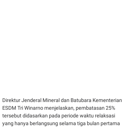
E
E
H
S
A
T
T
Y
A
L
N
E
E
A
N
N
G
A
L
L
I
I
S
S
H
I
S
E
K
X
O
E
L
C
O
U
M
T
I
Direktur Jenderal Mineral dan Batubara Kementerian
V
E
ESDM Tri Winarno menjelaskan, pembatasan 25%
C
tersebut didasarkan pada periode waktu relaksasi
O
R
yang hanya berlangsung selama tiga bulan pertama
N