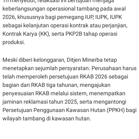
Tri menyebut, relaksasi ini bertujuan menjaga
C
L
A
E
keberlangsungan operasional tambang pada awal
D
A
2026, khususnya bagi pemegang IUP, IUPK, IUPK
E
S
M
E
sebagai kelanjutan operasi kontrak atau perjanjian,
Y
.
I
Kontrak Karya (KK), serta PKP2B tahap operasi
D
produksi.
L
K
A
I
N
N
Meski diberi kelonggaran, Ditjen Minerba tetap
G
E
G
R
menetapkan sejumlah persyaratan. Perusahaan harus
A
J
N
A
telah memperoleh persetujuan RKAB 2026 sebagai
A
E
N
M
bagian dari RKAB tiga tahunan, mengajukan
C
I
penyesuaian RKAB melalui sistem, menempatkan
E
T
T
E
jaminan reklamasi tahun 2025, serta mengantongi
A
N
K
Persetujuan Penggunaan Kawasan Hutan (PPKH) bagi
E
A
wilayah tambang di kawasan hutan.
P
D
A
V
P
E
E
R