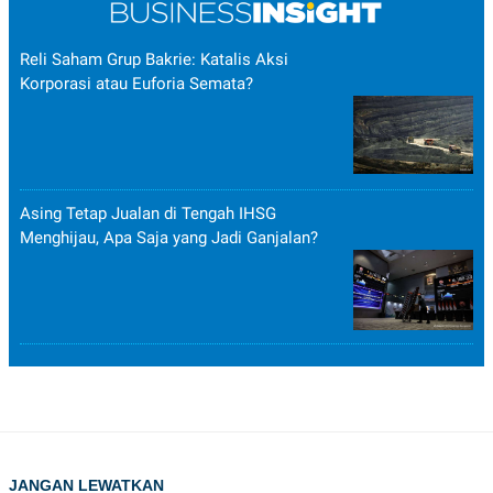
Reli Saham Grup Bakrie: Katalis Aksi
Korporasi atau Euforia Semata?
Asing Tetap Jualan di Tengah IHSG
Menghijau, Apa Saja yang Jadi Ganjalan?
JANGAN LEWATKAN