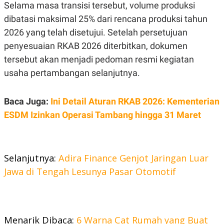
Selama masa transisi tersebut, volume produksi
R
T
I
dibatasi maksimal 25% dari rencana produksi tahun
S
I
2026 yang telah disetujui. Setelah persetujuan
N
G
penyesuaian RKAB 2026 diterbitkan, dokumen
K
tersebut akan menjadi pedoman resmi kegiatan
G
usaha pertambangan selanjutnya.
M
E
D
I
Baca Juga:
Ini Detail Aturan RKAB 2026: Kementerian
A
.
ESDM Izinkan Operasi Tambang hingga 31 Maret
I
D
Selanjutnya:
Adira Finance Genjot Jaringan Luar
SITEMAP
PROFILE
TERM
Jawa di Tengah Lesunya Pasar Otomotif
OF
USE
PEDOMAN
PEMBERITAAN
SIBER
Menarik Dibaca:
6 Warna Cat Rumah yang Buat
PRIVACY