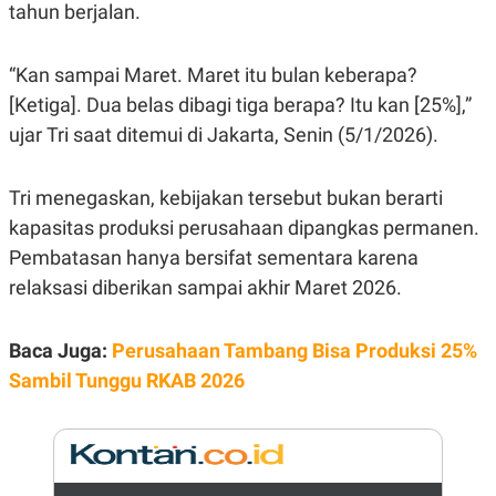
E
tahun berjalan.
R
F
B
O
U
“Kan sampai Maret. Maret itu bulan keberapa?
K
S
[Ketiga]. Dua belas dibagi tiga berapa? Itu kan [25%],”
U
I
S
N
ujar Tri saat ditemui di Jakarta, Senin (5/1/2026).
E
S
S
I
Tri menegaskan, kebijakan tersebut bukan berarti
N
kapasitas produksi perusahaan dipangkas permanen.
S
I
Pembatasan hanya bersifat sementara karena
G
H
relaksasi diberikan sampai akhir Maret 2026.
T
S
B
T
E
Baca Juga:
Perusahaan Tambang Bisa Produksi 25%
O
L
Sambil Tunggu RKAB 2026
C
A
K
N
S
J
E
A
T
O
U
N
P