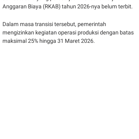
R
G
Anggaran Biaya (RKAB) tahun 2026-nya belum terbit.
S
I
O
O
N
N
Dalam masa transisi tersebut, pemerintah
A
A
L
L
mengizinkan kegiatan operasi produksi dengan batas
F
I
maksimal 25% hingga 31 Maret 2026.
N
A
N
C
E
Y
C
A
A
N
R
G
I
T
T
E
A
R
H
.
U
.
.
K
L
E
I
S
F