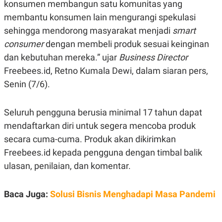
konsumen membangun satu komunitas yang
A
A
S
L
membantu konsumen lain mengurangi spekulasi
I
sehingga mendorong masyarakat menjadi
smart
K
I
consumer
dengan membeli produk sesuai keinginan
E
N
U
D
dan kebutuhan mereka.” ujar
Business Director
A
U
N
S
Freebees.id, Retno Kumala Dewi, dalam siaran pers,
G
T
Senin (7/6).
A
R
N
I
P
I
Seluruh pengguna berusia minimal 17 tahun dapat
E
N
L
T
mendaftarkan diri untuk segera mencoba produk
U
E
A
R
secara cuma-cuma. Produk akan dikirimkan
N
N
Freebees.id kepada pengguna dengan timbal balik
G
A
U
S
ulasan, penilaian, dan komentar.
S
I
A
O
H
N
A
A
Baca Juga:
Solusi Bisnis Menghadapi Masa Pandemi
L
P
R
E
E