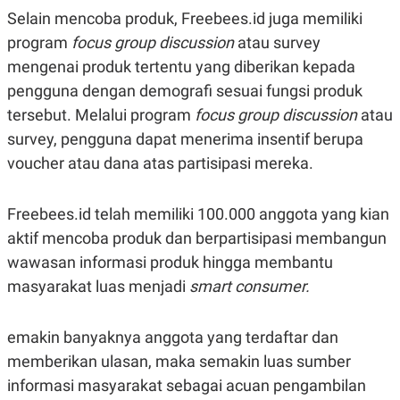
R
G
Selain mencoba produk, Freebees.id juga memiliki
S
I
O
O
program
focus group discussion
atau survey
N
N
mengenai produk tertentu yang diberikan kepada
A
A
L
L
pengguna dengan demografi sesuai fungsi produk
F
I
tersebut. Melalui program
focus group discussion
atau
N
survey, pengguna dapat menerima insentif berupa
A
N
voucher atau dana atas partisipasi mereka.
C
E
Y
C
Freebees.id telah memiliki 100.000 anggota yang kian
A
A
N
R
aktif mencoba produk dan berpartisipasi membangun
G
I
wawasan informasi produk hingga membantu
T
T
E
A
masyarakat luas menjadi
smart consumer.
R
H
.
U
.
.
emakin banyaknya anggota yang terdaftar dan
K
L
memberikan ulasan, maka semakin luas sumber
E
I
informasi masyarakat sebagai acuan pengambilan
S
F