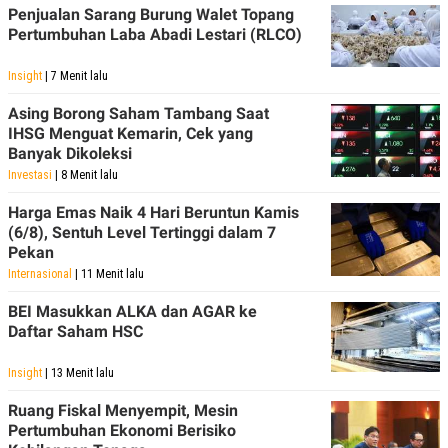
A
I
Penjualan Sarang Burung Walet Topang
S
V
Pertumbuhan Laba Abadi Lestari (RLCO)
K
E
E
M
Insight
| 7 Menit lalu
E
N
Asing Borong Saham Tambang Saat
T
IHSG Menguat Kemarin, Cek yang
E
R
Banyak Dikoleksi
I
Investasi
| 8 Menit lalu
A
N
Harga Emas Naik 4 Hari Beruntun Kamis
L
(6/8), Sentuh Level Tertinggi dalam 7
E
Pekan
S
T
Internasional
| 11 Menit lalu
A
R
BEI Masukkan ALKA dan AGAR ke
I
Daftar Saham HSC
KANAL
Insight
| 13 Menit lalu
Ruang Fiskal Menyempit, Mesin
P
I
Pertumbuhan Ekonomi Berisiko
U
M