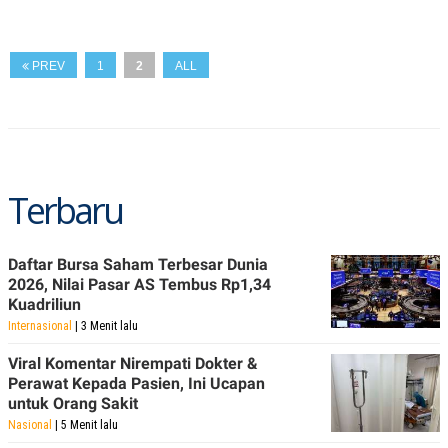
N
S
E
E
W
R
S
E
PREV
1
2
ALL
S
M
E
O
T
N
U
I
P
A
A
K
D
I
Terbaru
V
L
A
S
K
Daftar Bursa Saham Terbesar Dunia
O
2026, Nilai Pasar AS Tembus Rp1,34
R
P
Kuadriliun
O
Internasional
| 3 Menit lalu
R
A
Viral Komentar Nirempati Dokter &
S
I
Perawat Kepada Pasien, Ini Ucapan
untuk Orang Sakit
K
N
I
A
Nasional
| 5 Menit lalu
L
T