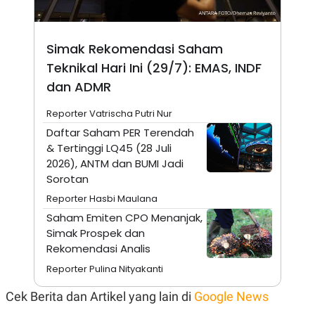
E
R
F
B
O
U
Simak Rekomendasi Saham
K
S
Teknikal Hari Ini (29/7): EMAS, INDF
U
I
S
N
dan ADMR
E
S
S
Reporter Vatrischa Putri Nur
I
Daftar Saham PER Terendah
N
S
& Tertinggi LQ45 (28 Juli
I
2026), ANTM dan BUMI Jadi
G
Sorotan
H
T
Reporter Hasbi Maulana
S
B
Saham Emiten CPO Menanjak,
T
E
O
L
Simak Prospek dan
C
A
Rekomendasi Analis
K
N
S
J
Reporter Pulina Nityakanti
E
A
T
O
Cek Berita dan Artikel yang lain di
Google News
U
N
P