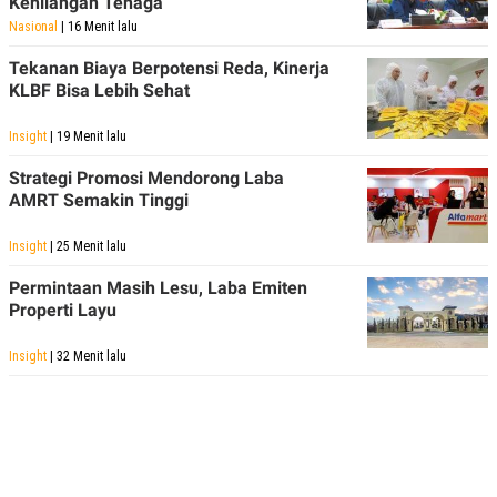
Kehilangan Tenaga
S
A
A
G
Nasional
| 16 Menit lalu
T
E
D
S
Tekanan Biaya Berpotensi Reda, Kinerja
A
KLBF Bisa Lebih Sehat
T
A
Insight
| 19 Menit lalu
K
L
O
I
N
P
Strategi Promosi Mendorong Laba
T
S
AMRT Semakin Tinggi
A
U
N
S
T
Insight
| 25 Menit lalu
V
Permintaan Masih Lesu, Laba Emiten
Properti Layu
JARINGAN
Insight
| 32 Menit lalu
K
P
O
R
N
E
T
S
A
S
N
R
A
E