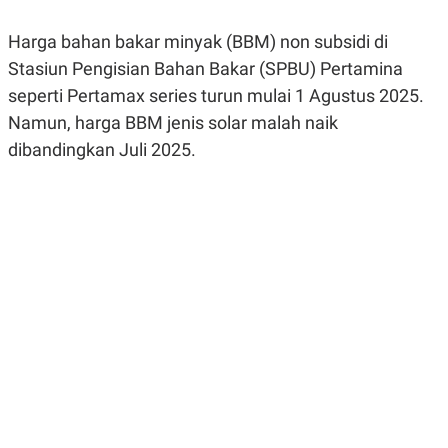
R
G
S
I
Harga bahan bakar minyak (BBM) non subsidi di
O
O
N
N
Stasiun Pengisian Bahan Bakar (SPBU) Pertamina
A
A
L
L
seperti Pertamax series turun mulai 1 Agustus 2025.
F
Namun, harga BBM jenis solar malah naik
I
N
dibandingkan Juli 2025.
A
N
C
E
Y
C
A
A
N
R
G
I
T
T
E
A
R
H
.
U
.
.
K
L
E
I
S
F