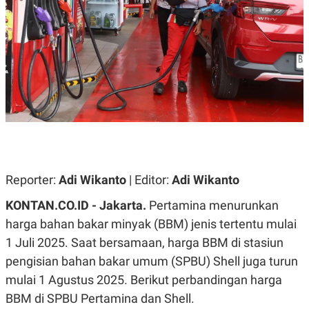
A
A
S
L
I
K
I
E
N
U
D
A
U
N
S
G
T
A
R
N
I
P
I
E
N
L
T
Reporter:
U
E
Adi Wikanto
| Editor:
Adi Wikanto
A
R
N
N
KONTAN.CO.ID - Jakarta.
Pertamina menurunkan
G
A
harga bahan bakar minyak (BBM) jenis tertentu mulai
U
S
S
I
1 Juli 2025. Saat bersamaan, harga BBM di stasiun
A
O
H
N
pengisian bahan bakar umum (SPBU) Shell juga turun
A
A
L
mulai 1 Agustus 2025. Berikut perbandingan harga
P
R
BBM di SPBU Pertamina dan Shell.
E
E