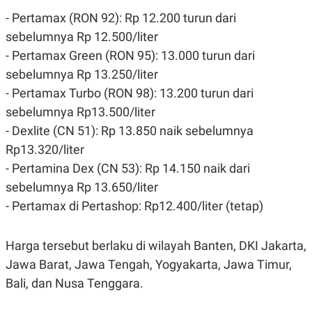
S
A
A
G
- Pertamax (RON 92): Rp 12.200 turun dari
T
E
sebelumnya Rp 12.500/liter
D
S
A
- Pertamax Green (RON 95): 13.000 turun dari
T
A
sebelumnya Rp 13.250/liter
K
L
- Pertamax Turbo (RON 98): 13.200 turun dari
O
I
sebelumnya Rp13.500/liter
N
P
T
S
- Dexlite (CN 51): Rp 13.850 naik sebelumnya
A
U
N
S
Rp13.320/liter
T
- Pertamina Dex (CN 53): Rp 14.150 naik dari
V
sebelumnya Rp 13.650/liter
- Pertamax di Pertashop: Rp12.400/liter (tetap)
JARINGAN
K
P
Harga tersebut berlaku di wilayah Banten, DKI Jakarta,
O
R
N
E
Jawa Barat, Jawa Tengah, Yogyakarta, Jawa Timur,
T
S
Bali, dan Nusa Tenggara.
A
S
N
R
A
E