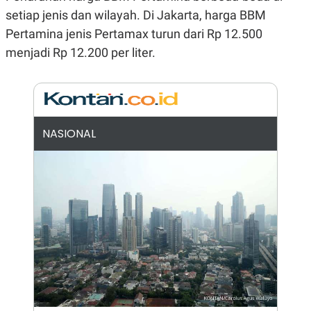
N
S
setiap jenis dan wilayah. Di Jakarta, harga BBM
E
E
Pertamina jenis Pertamax turun dari Rp 12.500
W
R
S
E
menjadi Rp 12.200 per liter.
S
M
E
O
T
N
U
I
P
A
A
K
D
I
NASIONAL
V
L
A
S
K
O
R
P
O
R
A
S
I
K
N
I
A
L
T