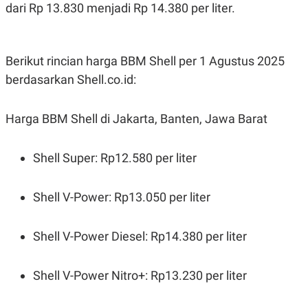
R
T
dari Rp 13.830 menjadi Rp 14.380 per liter.
I
S
I
N
Berikut rincian harga BBM Shell per 1 Agustus 2025
G
berdasarkan Shell.co.id:
K
G
M
E
Harga BBM Shell di Jakarta, Banten, Jawa Barat
D
I
A
.
Shell Super: Rp12.580 per liter
I
D
Shell V-Power: Rp13.050 per liter
SITEMAP
PROFILE
TERM
Shell V-Power Diesel: Rp14.380 per liter
OF
USE
PEDOMAN
Shell V-Power Nitro+: Rp13.230 per liter
PEMBERITAAN
SIBER
PRIVACY