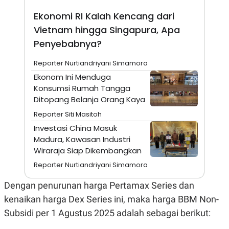
A
I
S
V
Ekonomi RI Kalah Kencang dari
K
E
E
Vietnam hingga Singapura, Apa
M
Penyebabnya?
E
N
T
Reporter Nurtiandriyani Simamora
E
Ekonom Ini Menduga
R
I
Konsumsi Rumah Tangga
A
Ditopang Belanja Orang Kaya
N
Reporter Siti Masitoh
L
E
Investasi China Masuk
S
Madura, Kawasan Industri
T
A
Wiraraja Siap Dikembangkan
R
I
Reporter Nurtiandriyani Simamora
Dengan penurunan harga Pertamax Series dan
KANAL
kenaikan harga Dex Series ini, maka harga BBM Non-
Subsidi per 1 Agustus 2025 adalah sebagai berikut:
P
I
U
M