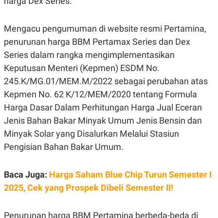
harga Dex Series.
E
R
F
B
Mengacu pengumuman di website resmi Pertamina,
O
U
K
S
penurunan harga BBM Pertamax Series dan Dex
U
I
Series dalam rangka mengimplementasikan
S
N
E
Keputusan Menteri (Kepmen) ESDM No.
S
S
245.K/MG.01/MEM.M/2022 sebagai perubahan atas
I
N
Kepmen No. 62 K/12/MEM/2020 tentang Formula
S
Harga Dasar Dalam Perhitungan Harga Jual Eceran
I
G
Jenis Bahan Bakar Minyak Umum Jenis Bensin dan
H
T
Minyak Solar yang Disalurkan Melalui Stasiun
S
B
Pengisian Bahan Bakar Umum.
T
E
O
L
C
A
Baca Juga:
Harga Saham Blue Chip Turun Semester I
K
N
S
J
2025, Cek yang Prospek Dibeli Semester II!
E
A
T
O
U
N
Penurunan harga BBM Pertamina berbeda-beda di
P