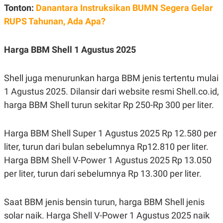
C
L
Tonton:
Danantara Instruksikan BUMN Segera Gelar
A
E
D
A
RUPS Tahunan, Ada Apa?
E
S
M
E
Y
.
Harga BBM Shell 1 Agustus 2025
I
D
L
K
Shell juga menurunkan harga BBM jenis tertentu mulai
A
I
N
N
1 Agustus 2025. Dilansir dari website resmi Shell.co.id,
G
E
G
R
harga BBM Shell turun sekitar Rp 250-Rp 300 per liter.
A
J
N
A
A
E
Harga BBM Shell Super 1 Agustus 2025 Rp 12.580 per
N
M
C
I
liter, turun dari bulan sebelumnya Rp12.810 per liter.
E
T
T
E
Harga BBM Shell V-Power 1 Agustus 2025 Rp 13.050
A
N
per liter, turun dari sebelumnya Rp 13.300 per liter.
K
E
A
P
D
Saat BBM jenis bensin turun, harga BBM Shell jenis
A
V
P
E
solar naik. Harga Shell V-Power 1 Agustus 2025 naik
E
R