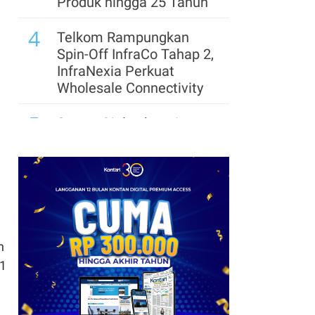
Produk hingga 25 Tahun
4
Telkom Rampungkan
Spin-Off InfraCo Tahap 2,
InfraNexia Perkuat
Wholesale Connectivity
5
Status Ojol sebagai
UMKM Masih Digodok,
Kementerian UMKM
Tunggu Dasar Hukum
6
BRMS Percepat
Transformasi Digital,
Standarkan Hampir 100
n
Proses Bisnis
 1
7
STARFINDO Bidik
Perluasan Investasi dan