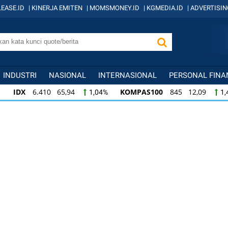
EASE.ID
|
KINERJA EMITEN
|
MOMSMONEY.ID
|
KGMEDIA.ID
|
ADVERTISIN
INDUSTRI
NASIONAL
INTERNASIONAL
PERSONAL FINA
IDX
6.410 65,94
KOMPAS100
845 12,09
1,04%
1,
KOMPAS100
845 12,09
LQ45
640 9,44
1,45%
1,5
LQ45
640 9,44
ISSI
222 2,82
IDX3
1,50%
1,29%