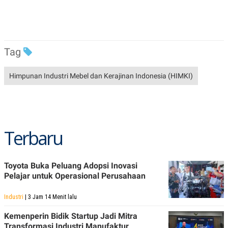
C
L
A
E
D
A
E
S
M
E
Y
.
Tag
I
D
L
K
Himpunan Industri Mebel dan Kerajinan Indonesia (HIMKI)
A
I
N
N
G
E
G
R
A
J
N
A
A
E
Terbaru
N
M
C
I
E
T
T
E
Toyota Buka Peluang Adopsi Inovasi
A
N
Pelajar untuk Operasional Perusahaan
K
E
A
Industri
| 3 Jam 14 Menit lalu
P
D
A
V
Kemenperin Bidik Startup Jadi Mitra
P
E
E
R
Transformasi Industri Manufaktur