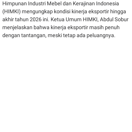
Himpunan Industri Mebel dan Kerajinan Indonesia
R
G
S
I
(HIMKI) mengungkap kondisi kinerja eksportir hingga
O
O
N
N
akhir tahun 2026 ini. Ketua Umum HIMKI, Abdul Sobur
A
A
menjelaskan bahwa kinerja eksportir masih penuh
L
L
F
dengan tantangan, meski tetap ada peluangnya.
I
N
A
N
C
E
Y
C
A
A
N
R
G
I
T
T
E
A
R
H
.
U
.
.
K
L
E
I
S
F