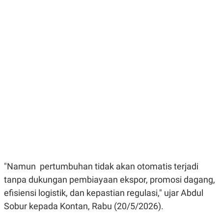
E
E
H
S
A
T
T
Y
A
L
N
E
E
A
N
N
G
A
L
L
I
I
S
S
H
I
S
E
K
X
O
E
L
C
O
U
M
T
"Namun pertumbuhan tidak akan otomatis terjadi
I
V
tanpa dukungan pembiayaan ekspor, promosi dagang,
E
C
efisiensi logistik, dan kepastian regulasi," ujar Abdul
O
Sobur kepada Kontan, Rabu (20/5/2026).
R
N