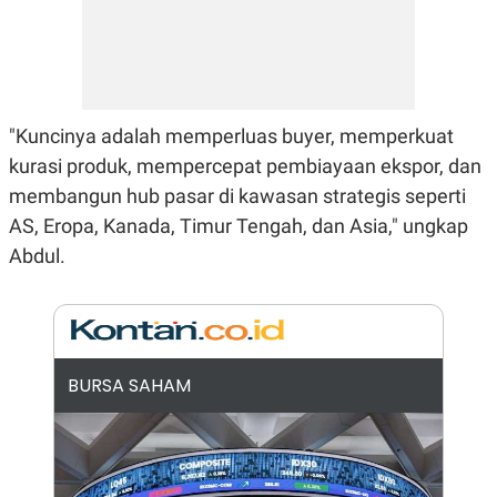
N
S
E
E
W
R
S
E
S
M
E
O
T
N
"Kuncinya adalah memperluas buyer, memperkuat
U
I
P
A
kurasi produk, mempercepat pembiayaan ekspor, dan
A
K
membangun hub pasar di kawasan strategis seperti
D
I
AS, Eropa, Kanada, Timur Tengah, dan Asia," ungkap
V
L
A
Abdul.
S
K
O
R
P
O
R
BURSA SAHAM
A
S
I
K
N
I
A
L
T