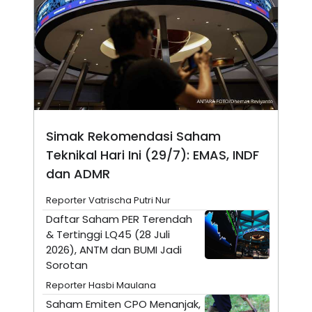
A
I
S
V
K
E
E
M
E
N
T
E
R
I
A
Simak Rekomendasi Saham
N
Teknikal Hari Ini (29/7): EMAS, INDF
L
E
dan ADMR
S
T
Reporter Vatrischa Putri Nur
A
R
Daftar Saham PER Terendah
I
& Tertinggi LQ45 (28 Juli
2026), ANTM dan BUMI Jadi
KANAL
Sorotan
Reporter Hasbi Maulana
P
I
Saham Emiten CPO Menanjak,
U
M