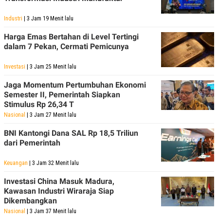
R
T
I
Industri
| 3 Jam 19 Menit lalu
S
I
N
Harga Emas Bertahan di Level Tertingi
G
dalam 7 Pekan, Cermati Pemicunya
K
G
Investasi
| 3 Jam 25 Menit lalu
M
E
Jaga Momentum Pertumbuhan Ekonomi
D
Semester II, Pemerintah Siapkan
I
A
Stimulus Rp 26,34 T
.
Nasional
| 3 Jam 27 Menit lalu
I
D
BNI Kantongi Dana SAL Rp 18,5 Triliun
dari Pemerintah
SITEMAP
PROFILE
TERM
Keuangan
| 3 Jam 32 Menit lalu
OF
USE
Investasi China Masuk Madura,
PEDOMAN
Kawasan Industri Wiraraja Siap
PEMBERITAAN
Dikembangkan
SIBER
Nasional
| 3 Jam 37 Menit lalu
PRIVACY