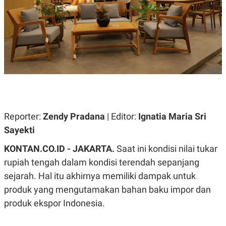
A
A
S
L
I
K
I
E
N
U
D
A
U
N
S
G
T
A
R
N
I
P
I
E
N
Reporter:
Zendy Pradana
| Editor:
Ignatia Maria Sri
L
T
Sayekti
U
E
A
R
N
N
KONTAN.CO.ID - JAKARTA.
Saat ini kondisi nilai tukar
G
A
rupiah tengah dalam kondisi terendah sepanjang
U
S
S
I
sejarah. Hal itu akhirnya memiliki dampak untuk
A
O
H
N
produk yang mengutamakan bahan baku impor dan
A
A
produk ekspor Indonesia.
L
P
R
E
E