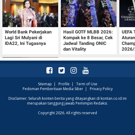
World Bank Pekerjakan
Hasil GOTF MLBB 2026:
UEFA 
Lagi Sri Mulyani di
Kompak ke 8 Besar, Cek
Aturan
IDA22, Ini Tugasnya
Jadwal Tanding ONIC
Champ
dan Vitality
2026/2
Sitemap
|
Profile
|
Term of Use
Pedoman Pemberitaan Media Siber
|
Privacy Policy
Jadwal Persija vs Arema
Disclaimer: Seluruh konten berita yang ditayangkan di kontan.co.id ini
merupakan tanggung jawab Pemimpin Redaksi.
FC Perebutan Juara 3
Piala Presiden 2026,
Copyright 2026. All rights reserved
Kick-off Sore Ini