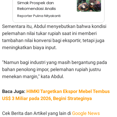
S
A
Simak Prospek dan
A
G
Rekomendasi Analis
T
E
D
S
Reporter Pulina Nityakanti
A
T
Sementara itu, Abdul menyebutkan bahwa kondisi
A
pelemahan nilai tukar rupiah saat ini memberi
K
L
O
I
tambahan nilai konversi bagi eksportir, tetapi juga
N
P
T
S
meningkatkan biaya input.
A
U
N
S
T
"Namun bagi industri yang masih bergantung pada
V
bahan penolong impor, pelemahan rupiah justru
menekan margin," kata Abdul.
JARINGAN
K
P
Baca Juga:
HIMKI Targetkan Ekspor Mebel Tembus
O
R
N
E
US$ 3 Miliar pada 2026, Begini Strateginya
T
S
A
S
N
R
Cek Berita dan Artikel yang lain di
Google News
A
E