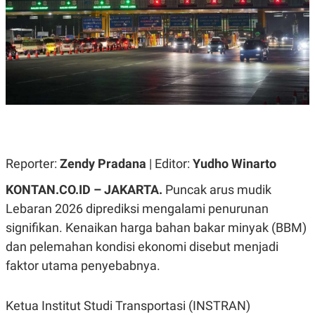
A
A
S
L
I
K
I
E
N
U
D
A
U
N
S
G
T
A
R
N
I
P
I
E
N
Reporter:
Zendy Pradana
| Editor:
Yudho Winarto
L
T
U
E
KONTAN.CO.ID – JAKARTA.
Puncak arus mudik
A
R
N
N
Lebaran 2026 diprediksi mengalami penurunan
G
A
signifikan. Kenaikan harga bahan bakar minyak (BBM)
U
S
S
I
dan pelemahan kondisi ekonomi disebut menjadi
A
O
H
N
faktor utama penyebabnya.
A
A
L
P
R
Ketua Institut Studi Transportasi (INSTRAN)
E
E