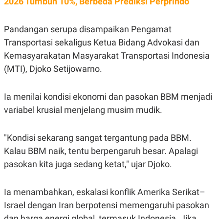
2026 Tumbuh 10%, Berbeda Prediksi Perprindo
S
A
A
G
T
E
D
S
Pandangan serupa disampaikan Pengamat
A
Transportasi sekaligus Ketua Bidang Advokasi dan
T
A
Kemasyarakatan Masyarakat Transportasi Indonesia
K
L
(MTI), Djoko Setijowarno.
O
I
N
P
T
S
A
U
Ia menilai kondisi ekonomi dan pasokan BBM menjadi
N
S
variabel krusial menjelang musim mudik.
T
V
"Kondisi sekarang sangat tergantung pada BBM.
JARINGAN
Kalau BBM naik, tentu berpengaruh besar. Apalagi
pasokan kita juga sedang ketat," ujar Djoko.
K
P
O
R
N
E
T
S
Ia menambahkan, eskalasi konflik Amerika Serikat–
A
S
Israel dengan Iran berpotensi memengaruhi pasokan
N
R
A
E
dan harga energi global, termasuk Indonesia. Jika