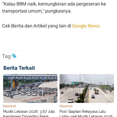
R
T
"Kalau BBM naik, kemungkinan ada pergeseran ke
I
transportasi umum," pungkasnya.
S
I
N
G
Cek Berita dan Artikel yang lain di
Google News
K
G
M
E
D
I
A
Tag
.
I
Berita Terkait
D
SITEMAP
PROFILE
TERM
OF
USE
PEDOMAN
PEMBERITAAN
Nasional
Nasional
SIBER
Mudik Lebaran 2026: 3,67 Juta
Polri Siapkan Rekayasa Lalu
PRIVACY
Kendaraan Diprediksi Bakal
Lintas saat Mudik Lebaran 2026