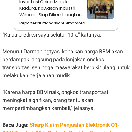
Investasi China Masuk
A
I
S
V
Madura, Kawasan Industri
K
E
Wiraraja Siap Dikembangkan
E
M
Reporter Nurtiandriyani Simamora
E
N
"Kalau prediksi saya sekitar 10%," katanya.
T
E
R
I
Menurut Darmaningtyas, kenaikan harga BBM akan
A
N
berdampak langsung pada lonjakan ongkos
L
transportasi sehingga masyarakat berpikir ulang untuk
E
melakukan perjalanan mudik.
S
T
A
R
"Karena harga BBM naik, ongkos transportasi
I
meningkat signifikan, orang tentu akan
mempertimbangkan kembali," jelasnya.
KANAL
P
I
Baca Juga:
Sharp Klaim Penjualan Elektronik Q1-
U
M