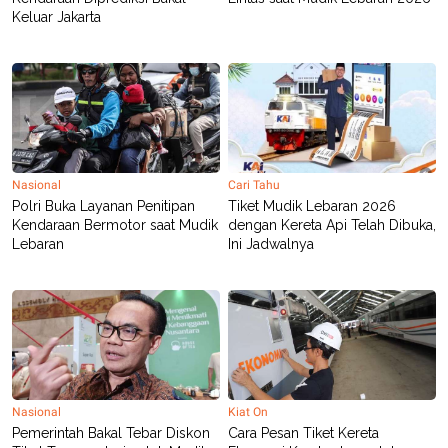
POLICY
Keluar Jakarta
Nasional
Cari Tahu
Polri Buka Layanan Penitipan
Tiket Mudik Lebaran 2026
Kendaraan Bermotor saat Mudik
dengan Kereta Api Telah Dibuka,
Lebaran
Ini Jadwalnya
Nasional
Kiat On
Pemerintah Bakal Tebar Diskon
Cara Pesan Tiket Kereta