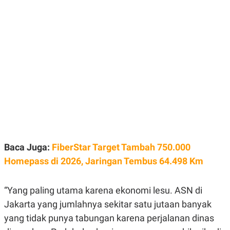
E
E
H
S
A
T
T
Y
A
L
N
E
E
A
N
N
G
A
L
L
I
I
S
S
H
I
S
E
K
X
O
E
L
Baca Juga:
FiberStar Target Tambah 750.000
C
O
U
M
Homepass di 2026, Jaringan Tembus 64.498 Km
T
I
V
“Yang paling utama karena ekonomi lesu. ASN di
E
C
Jakarta yang jumlahnya sekitar satu jutaan banyak
O
R
yang tidak punya tabungan karena perjalanan dinas
N