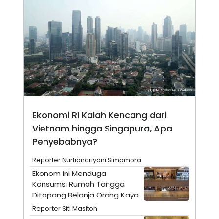
N
S
E
E
W
R
S
E
S
M
E
O
T
N
U
I
P
A
A
K
D
I
V
L
A
Ekonomi RI Kalah Kencang dari
S
K
Vietnam hingga Singapura, Apa
O
R
Penyebabnya?
P
O
Reporter Nurtiandriyani Simamora
R
A
Ekonom Ini Menduga
S
Konsumsi Rumah Tangga
I
Ditopang Belanja Orang Kaya
K
N
I
A
Reporter Siti Masitoh
L
T