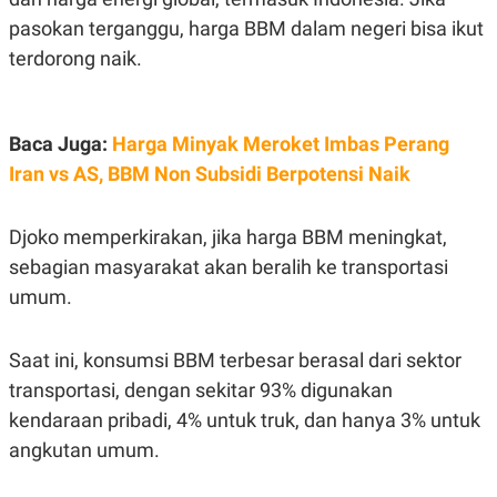
C
L
A
E
pasokan terganggu, harga BBM dalam negeri bisa ikut
D
A
terdorong naik.
E
S
M
E
Y
.
I
D
Baca Juga:
Harga Minyak Meroket Imbas Perang
L
K
Iran vs AS, BBM Non Subsidi Berpotensi Naik
A
I
N
N
G
E
G
R
Djoko memperkirakan, jika harga BBM meningkat,
A
J
N
A
sebagian masyarakat akan beralih ke transportasi
A
E
umum.
N
M
C
I
E
T
T
E
Saat ini, konsumsi BBM terbesar berasal dari sektor
A
N
transportasi, dengan sekitar 93% digunakan
K
E
A
kendaraan pribadi, 4% untuk truk, dan hanya 3% untuk
P
D
angkutan umum.
A
V
P
E
E
R