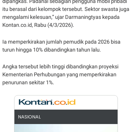
dipangkas. Padahal sebagian pengguna mobil pribadi
E
R
itu berasal dari kelompok tersebut. Sektor swasta juga
F
B
mengalami kelesuan,” ujar Darmaningtyas kepada
O
U
K
S
Kontan.co.id, Rabu (4/3/2026).
U
I
S
N
E
Ia memperkirakan jumlah pemudik pada 2026 bisa
S
S
turun hingga 10% dibandingkan tahun lalu.
I
N
S
I
Angka tersebut lebih tinggi dibandingkan proyeksi
G
Kementerian Perhubungan yang memperkirakan
H
T
penurunan sekitar 1%.
S
B
T
E
O
L
C
A
K
N
S
J
E
A
NASIONAL
T
O
U
N
P