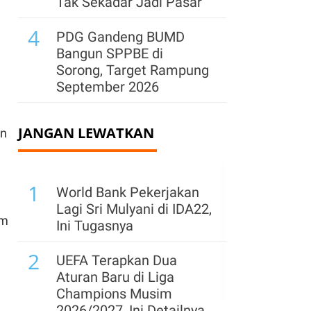
Tak Sekadar Jadi Pasar
4
PDG Gandeng BUMD
Bangun SPPBE di
Sorong, Target Rampung
September 2026
JANGAN LEWATKAN
an
1
World Bank Pekerjakan
Lagi Sri Mulyani di IDA22,
am
Ini Tugasnya
2
UEFA Terapkan Dua
Aturan Baru di Liga
Champions Musim
2026/2027, Ini Detailnya