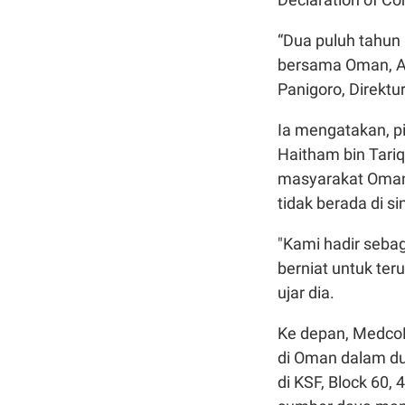
“Dua puluh tahun
bersama Oman, An
Panigoro, Direkt
Ia mengatakan, p
Haitham bin Tariq,
masyarakat Oman 
tidak berada di 
"Kami hadir sebag
berniat untuk ter
ujar dia.
Ke depan, MedcoE
di Oman dalam du
di KSF, Block 60,