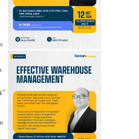
10
Promo JSM Superindo
7–9 Agustus 2026,
Minyak Goreng Rp37.900
hingga Buah Diskon 50%
n
b.
.”
an