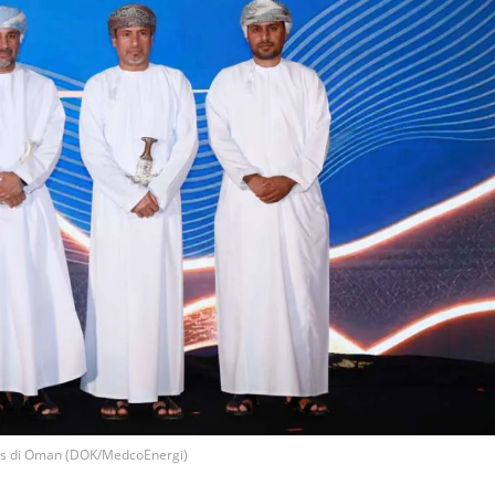
as di Oman (DOK/MedcoEnergi)