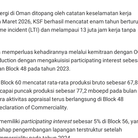
rgi di Oman ditopang oleh catatan keselamatan kerja
a Maret 2026, KSF berhasil mencatat enam tahun berturu
time incident (LTI) dan melampaui 13 juta jam kerja tanpa
 memperluas kehadirannya melalui kemitraan dengan 
duction dengan mengakuisisi participating interest sebes
an Block 48 pada tahun 2023.
Block 60 mencatat rata-rata produksi bruto sebesar 67,8
apai puncak produksi sebesar 77,2 mboepd pada bulan
a aktivitas appraisal terus berlangsung di Block 48
claration of Commerciality.
memiliki
participating interest
sebesar 5% di Block 56, ya
ahap pengembangan lapangan terstruktur setelah
ommerciality pada tahun 2024.