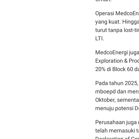
Operasi MedcoEne
yang kuat. Hingg
turut tanpa lost-
LTI.
MedcoEnergi juga
Exploration & Pro
20% di Block 60 d
Pada tahun 2025, 
mboepd dan menc
Oktober, sementar
menuju potensi De
Perusahaan juga 
telah memasuki t
Declaration of C