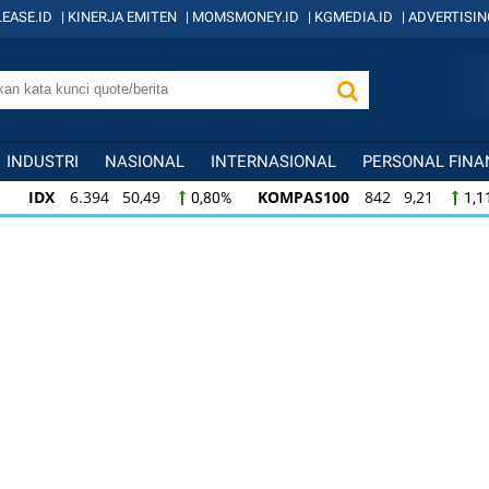
EASE.ID
|
KINERJA EMITEN
|
MOMSMONEY.ID
|
KGMEDIA.ID
|
ADVERTISIN
INDUSTRI
NASIONAL
INTERNASIONAL
PERSONAL FINA
IDX
6.394 50,49
KOMPAS100
842 9,21
0,80%
1,1
KOMPAS100
842 9,21
LQ45
639 7,72
1,11%
1,22
LQ45
639 7,72
ISSI
222 2,35
IDX3
1,22%
1,07%