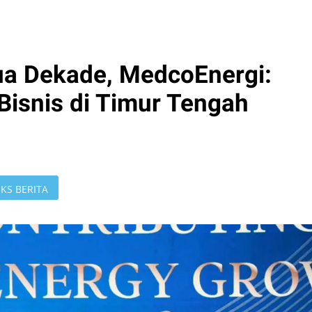
ua Dekade, MedcoEnergi:
isnis di Timur Tengah
KS BERITA