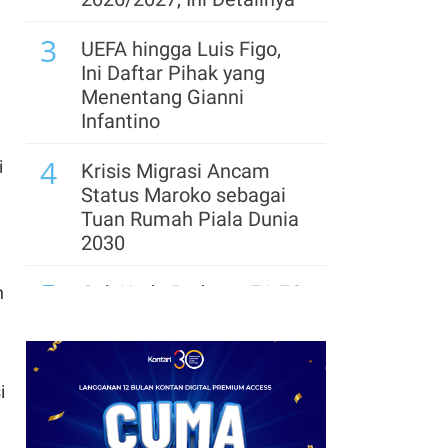
3
UEFA hingga Luis Figo,
Ini Daftar Pihak yang
Menentang Gianni
Infantino
4
i
Krisis Migrasi Ancam
Status Maroko sebagai
Tuan Rumah Piala Dunia
2030
5
Cek Kode Redeem EA FC
n
Mobile Update 7 Agustus
2026: Klaim Ribuan
Gems Gratis!
i
6
Promo JSM Alfamart 7–
9 Agustus 2026, Minyak