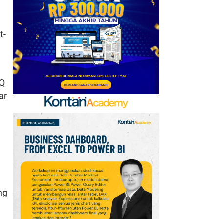
Goreng 2 Liter Mulai
Rp41.500
t-
7
Arsenal Perpanjang
Kerja Sama dengan
Emirates hingga 2033, Ini
Detail Kemitraannya
OQ
ar
8
Apa Saja Syarat
Pencairan JHT 10%? Cek
Dokumen dan Panduan
untuk Peserta BPJSTK
9
Promo Alfamart Murah
Banget 7–13 Agustus
2026, Sunlight hingga
ng
Bebelac Diskon