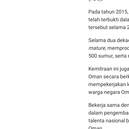
Pada tahun 2015,
telah terbukti d
tersebut selama 
Selama dua dekade
mature
, memprodu
500 sumur, serta
Kemitraan ini ju
Oman secara berk
mempekerjakan le
warga negara Om
Bekerja sama den
dalam pengemban
talenta nasional
Oman.