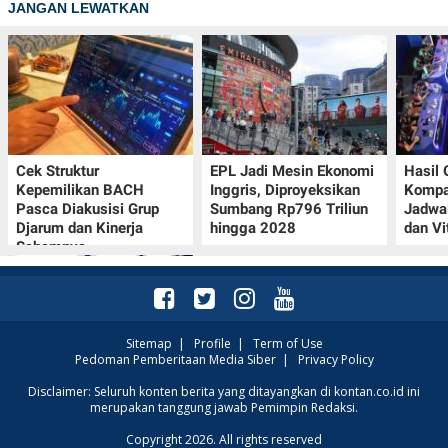
JANGAN LEWATKAN
Cek Struktur
EPL Jadi Mesin Ekonomi
Hasil
Kepemilikan BACH
Inggris, Diproyeksikan
Kompa
Pasca Diakusisi Grup
Sumbang Rp796 Triliun
Jadwa
Djarum dan Kinerja
hingga 2028
dan Vi
Sahamnya
Sitemap
|
Profile
|
Term of Use
Pedoman Pemberitaan Media Siber
|
Privacy Policy
Oppo A7 Pro Max Rilis
Disclaimer: Seluruh konten berita yang ditayangkan di kontan.co.id ini
merupakan tanggung jawab Pemimpin Redaksi.
dengan Baterai 10.000
mAh, Terbesar
Copyright 2026. All rights reserved
Sepanjang Sejarah Oppo