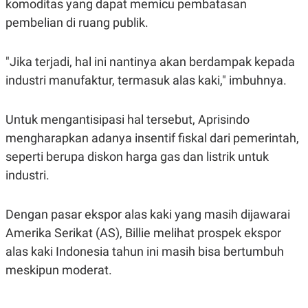
komoditas yang dapat memicu pembatasan
R
T
I
pembelian di ruang publik.
S
I
N
"Jika terjadi, hal ini nantinya akan berdampak kepada
G
K
industri manufaktur, termasuk alas kaki," imbuhnya.
G
M
E
Untuk mengantisipasi hal tersebut, Aprisindo
D
I
mengharapkan adanya insentif fiskal dari pemerintah,
A
seperti berupa diskon harga gas dan listrik untuk
.
I
industri.
D
Dengan pasar ekspor alas kaki yang masih dijawarai
SITEMAP
PROFILE
TERM
Amerika Serikat (AS), Billie melihat prospek ekspor
OF
alas kaki Indonesia tahun ini masih bisa bertumbuh
USE
PEDOMAN
meskipun moderat.
PEMBERITAAN
SIBER
PRIVACY