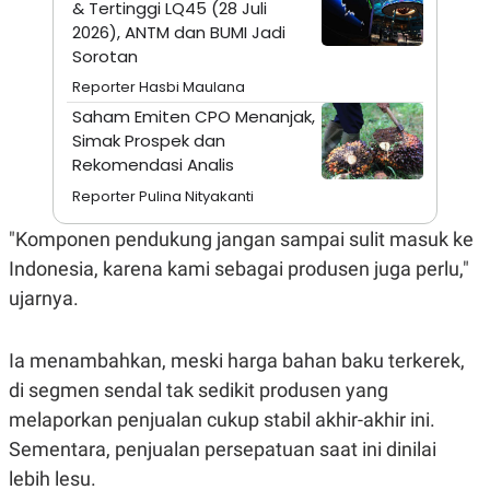
& Tertinggi LQ45 (28 Juli
A
I
S
V
2026), ANTM dan BUMI Jadi
K
E
Sorotan
E
M
Reporter Hasbi Maulana
E
N
Saham Emiten CPO Menanjak,
T
Simak Prospek dan
E
Rekomendasi Analis
R
I
Reporter Pulina Nityakanti
A
N
"Komponen pendukung jangan sampai sulit masuk ke
L
E
Indonesia, karena kami sebagai produsen juga perlu,"
S
ujarnya.
T
A
R
I
Ia menambahkan, meski harga bahan baku terkerek,
di segmen sendal tak sedikit produsen yang
KANAL
melaporkan penjualan cukup stabil akhir-akhir ini.
Sementara, penjualan persepatuan saat ini dinilai
P
I
lebih lesu.
U
M