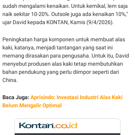
E
sudah mengalami kenaikan. Untuk kemikal, lem saja
R
naik sekitar 10-20%. Outsole juga ada kenaikan 10%,"
F
B
O
U
ujar David kepada KONTAN, Kamis (9/4/2026).
K
S
U
I
S
N
E
Peningkatan harga komponen untuk membuat alas
S
kaki, katanya, menjadi tantangan yang saat ini
S
I
memang dirasakan para pengusaha. Untuk itu, David
N
S
menyebut produsen alas kaki tetap membutuhkan
I
bahan pendukung yang perlu diimpor seperti dari
G
H
China.
T
S
B
T
E
Baca Juga:
Aprisindo: Investasi Industri Alas Kaki
O
L
C
A
Belum Mengalir Optimal
K
N
S
J
E
A
T
O
U
N
P