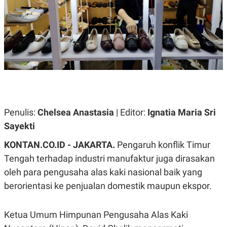
A
A
S
L
I
K
I
E
N
U
D
A
U
N
S
G
T
A
R
N
I
P
I
Penulis:
Chelsea Anastasia
| Editor:
Ignatia Maria Sri
E
N
L
T
Sayekti
U
E
A
R
KONTAN.CO.ID - JAKARTA.
Pengaruh konflik Timur
N
N
G
A
Tengah terhadap industri manufaktur juga dirasakan
U
S
oleh para pengusaha alas kaki nasional baik yang
S
I
A
O
berorientasi ke penjualan domestik maupun ekspor.
H
N
A
A
L
Ketua Umum Himpunan Pengusaha Alas Kaki
P
R
E
E