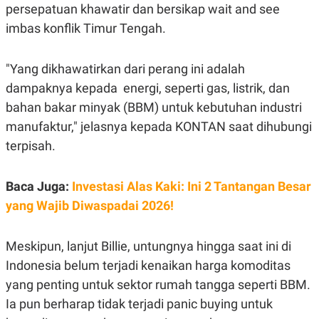
C
L
persepatuan khawatir dan bersikap wait and see
A
E
D
A
imbas konflik Timur Tengah.
E
S
M
E
Y
.
"Yang dikhawatirkan dari perang ini adalah
I
D
dampaknya kepada energi, seperti gas, listrik, dan
L
K
bahan bakar minyak (BBM) untuk kebutuhan industri
A
I
N
N
manufaktur," jelasnya kepada KONTAN saat dihubungi
G
E
terpisah.
G
R
A
J
N
A
A
E
Baca Juga:
Investasi Alas Kaki: Ini 2 Tantangan Besar
N
M
C
I
yang Wajib Diwaspadai 2026!
E
T
T
E
A
N
Meskipun, lanjut Billie, untungnya hingga saat ini di
K
Indonesia belum terjadi kenaikan harga komoditas
E
A
P
D
yang penting untuk sektor rumah tangga seperti BBM.
A
V
P
E
Ia pun berharap tidak terjadi panic buying untuk
E
R