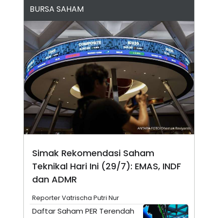
BURSA SAHAM
N
S
E
E
W
R
S
E
S
M
E
O
T
N
U
I
P
A
A
K
D
I
V
L
A
S
K
O
R
P
Simak Rekomendasi Saham
O
R
Teknikal Hari Ini (29/7): EMAS, INDF
A
dan ADMR
S
I
Reporter Vatrischa Putri Nur
K
N
I
A
Daftar Saham PER Terendah
L
T