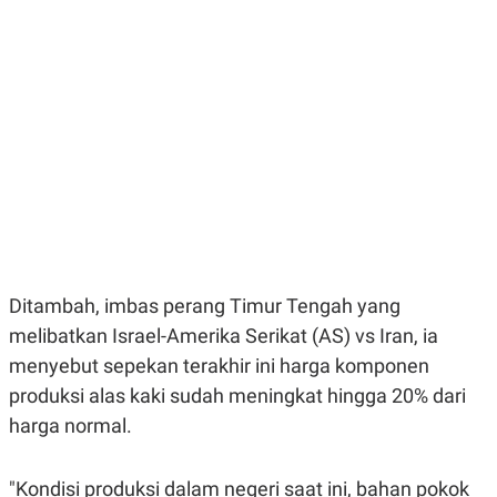
E
E
H
S
A
T
T
Y
A
L
N
E
E
A
N
N
G
A
L
L
I
I
S
S
H
I
S
E
K
X
O
Ditambah, imbas perang Timur Tengah yang
E
L
C
O
melibatkan Israel-Amerika Serikat (AS) vs Iran, ia
U
M
T
menyebut sepekan terakhir ini harga komponen
I
produksi alas kaki sudah meningkat hingga 20% dari
V
E
harga normal.
C
O
R
N
"Kondisi produksi dalam negeri saat ini, bahan pokok