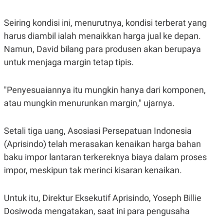
S
A
A
G
T
E
Seiring kondisi ini, menurutnya, kondisi terberat yang
D
S
A
harus diambil ialah menaikkan harga jual ke depan.
T
Namun, David bilang para produsen akan berupaya
A
untuk menjaga margin tetap tipis.
K
L
O
I
N
P
T
S
"Penyesuaiannya itu mungkin hanya dari komponen,
A
U
N
S
atau mungkin menurunkan margin," ujarnya.
T
V
Setali tiga uang, Asosiasi Persepatuan Indonesia
JARINGAN
(Aprisindo) telah merasakan kenaikan harga bahan
baku impor lantaran terkereknya biaya dalam proses
K
P
impor, meskipun tak merinci kisaran kenaikan.
O
R
N
E
T
S
A
S
Untuk itu, Direktur Eksekutif Aprisindo, Yoseph Billie
N
R
Dosiwoda mengatakan, saat ini para pengusaha
A
E