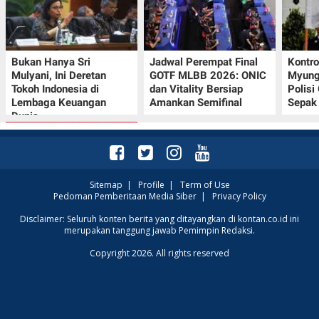
Bukan Hanya Sri
Jadwal Perempat Final
Kontr
Mulyani, Ini Deretan
GOTF MLBB 2026: ONIC
Myung-
Tokoh Indonesia di
dan Vitality Bersiap
Polisi
Lembaga Keuangan
Amankan Semifinal
Sepak 
Dunia
Sitemap
|
Profile
|
Term of Use
Pedoman Pemberitaan Media Siber
|
Privacy Policy
Promo JSM Superindo
Disclaimer: Seluruh konten berita yang ditayangkan di kontan.co.id ini
merupakan tanggung jawab Pemimpin Redaksi.
7–9 Agustus 2026,
Minyak Goreng
Copyright 2026. All rights reserved
Rp37.900 hingga Buah
Diskon 50%