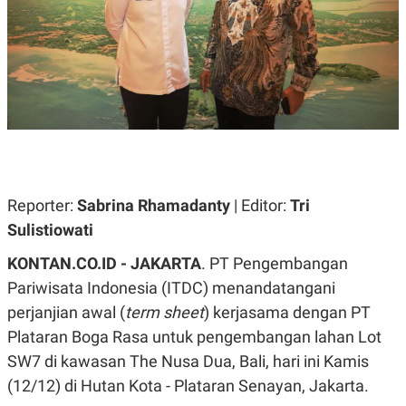
A
A
S
L
I
K
I
E
N
U
D
A
U
N
S
G
T
A
R
N
I
P
I
Reporter:
Sabrina Rhamadanty
| Editor:
Tri
E
N
L
T
Sulistiowati
U
E
A
R
KONTAN.CO.ID - JAKARTA
. PT Pengembangan
N
N
G
A
Pariwisata Indonesia (ITDC) menandatangani
U
S
S
I
perjanjian awal (
term sheet
) kerjasama dengan PT
A
O
Plataran Boga Rasa untuk pengembangan lahan Lot
H
N
A
A
SW7 di kawasan The Nusa Dua, Bali, hari ini Kamis
L
(12/12) di Hutan Kota - Plataran Senayan, Jakarta.
P
R
E
E