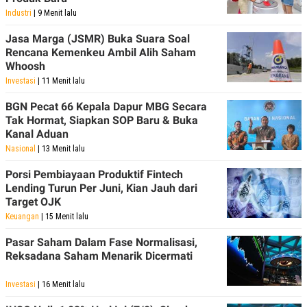
R
T
Industri
| 9 Menit lalu
I
S
Jasa Marga (JSMR) Buka Suara Soal
I
N
Rencana Kemenkeu Ambil Alih Saham
G
Whoosh
K
Investasi
| 11 Menit lalu
G
M
BGN Pecat 66 Kepala Dapur MBG Secara
E
Tak Hormat, Siapkan SOP Baru & Buka
D
Kanal Aduan
I
A
Nasional
| 13 Menit lalu
.
I
Porsi Pembiayaan Produktif Fintech
D
Lending Turun Per Juni, Kian Jauh dari
Target OJK
Keuangan
| 15 Menit lalu
SITEMAP
PROFILE
TERM
OF
Pasar Saham Dalam Fase Normalisasi,
USE
Reksadana Saham Menarik Dicermati
PEDOMAN
PEMBERITAAN
Investasi
| 16 Menit lalu
SIBER
PRIVACY