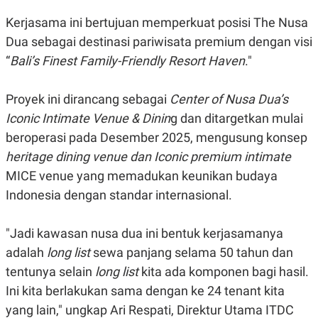
R
G
S
I
Kerjasama ini bertujuan memperkuat posisi The Nusa
O
O
Dua sebagai destinasi pariwisata premium dengan visi
N
N
A
A
“
Bali’s Finest Family-Friendly Resort Haven
."
L
L
F
I
Proyek ini dirancang sebagai
Center of Nusa
Dua’s
N
A
Iconic Intimate Venue &
Dinin
g dan ditargetkan mulai
N
C
beroperasi pada Desember 2025, mengusung konsep
E
heritage dining venue dan Iconic premium intimate
Y
C
MICE venue yang memadukan keunikan budaya
A
A
N
R
Indonesia dengan
standar internasional.
G
I
T
T
E
A
"Jadi kawasan nusa dua ini bentuk kerjasamanya
R
H
.
U
adalah
long list
sewa panjang selama 50 tahun dan
.
.
tentunya selain
long list
kita ada komponen bagi hasil.
K
L
Ini kita berlakukan sama dengan ke 24 tenant kita
E
I
S
F
yang lain," ungkap
Ari Respati, Direktur Utama ITDC