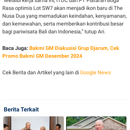
"Melalui kerja sama ini, ITDC dan PT Plataran Boga
S
A
A
G
Rasa optimis Lot SW7 akan menjadi ikon baru di The
T
E
Nusa Dua yang memadukan keindahan, kenyamanan,
D
S
A
dan kemewahan, serta memberikan kontribusi besar
T
A
bagi pariwisata Bali dan
Indonesia,” tutup Ari.
K
L
O
I
N
P
Baca Juga:
Bakmi GM Diakusisi Grup Djarum, Cek
T
S
Promo Bakmi GM Desember 2024
A
U
N
S
T
V
Cek Berita dan Artikel yang lain di
Google News
JARINGAN
K
P
O
R
N
E
Berita Terkait
T
S
A
S
N
R
A
E