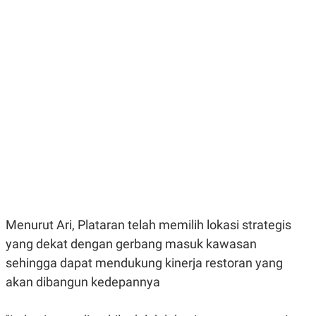
E
R
F
B
O
U
K
S
U
I
S
N
E
S
S
I
N
S
I
G
H
T
S
B
T
E
Menurut Ari, Plataran telah memilih lokasi strategis
O
L
yang dekat dengan gerbang masuk kawasan
C
A
K
N
sehingga dapat mendukung kinerja restoran yang
S
J
E
A
akan dibangun kedepannya
T
O
U
N
P