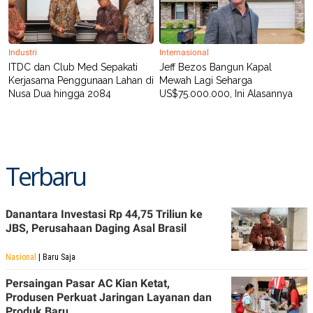
C
L
A
E
D
A
E
S
M
E
Industri
Internasional
Y
.
ITDC dan Club Med Sepakati
Jeff Bezos Bangun Kapal
I
Kerjasama Penggunaan Lahan di
Mewah Lagi Seharga
D
Nusa Dua hingga 2084
US$75.000.000, Ini Alasannya
L
K
A
I
N
N
G
E
G
R
A
J
Terbaru
N
A
A
E
N
M
C
I
E
T
Danantara Investasi Rp 44,75 Triliun ke
T
E
JBS, Perusahaan Daging Asal Brasil
A
N
K
Nasional
| Baru Saja
E
A
P
D
Persaingan Pasar AC Kian Ketat,
A
V
Produsen Perkuat Jaringan Layanan dan
P
E
E
R
Produk Baru