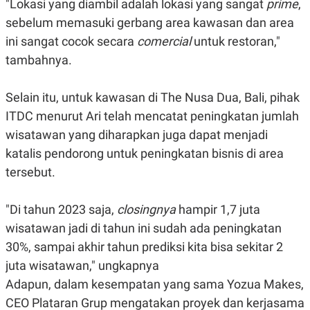
"Lokasi yang diambil adalah lokasi yang sangat
prime
,
N
S
sebelum memasuki gerbang area kawasan dan area
E
E
W
R
ini sangat cocok secara
comercial
untuk restoran,"
S
E
S
M
tambahnya.
E
O
T
N
U
I
Selain itu, untuk kawasan di
The Nusa Dua, Bali, pihak
P
A
ITDC menurut Ari telah mencatat peningkatan jumlah
A
K
D
I
wisatawan yang diharapkan juga dapat menjadi
V
L
katalis pendorong untuk peningkatan bisnis di area
A
S
tersebut.
K
O
R
"Di tahun 2023 saja,
closingnya
hampir 1,7 juta
P
O
wisatawan jadi di tahun ini sudah ada peningkatan
R
A
30%, sampai akhir tahun prediksi kita bisa sekitar 2
S
I
juta wisatawan," ungkapnya
K
N
Adapun, dalam kesempatan yang sama
Yozua Makes,
I
A
CEO
Plataran
Grup mengatakan proyek dan kerjasama
L
T