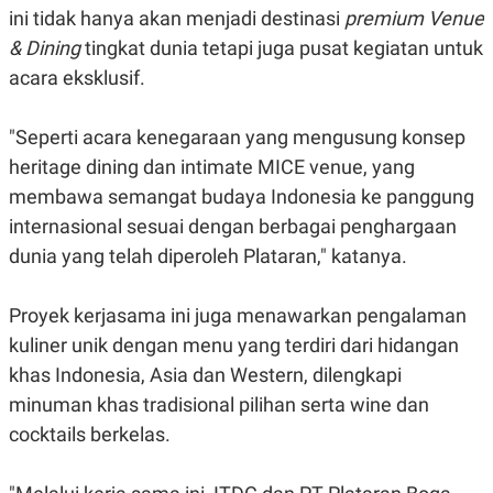
A
I
ini tidak hanya akan menjadi destinasi
premium Venue
S
V
K
E
& Dining
tingkat dunia tetapi juga pusat kegiatan untuk
E
acara eksklusif.
M
E
N
T
"Seperti acara kenegaraan yang mengusung konsep
E
heritage dining dan intimate MICE venue, yang
R
I
membawa semangat budaya Indonesia ke panggung
A
N
internasional sesuai dengan berbagai penghargaan
L
dunia yang telah diperoleh Plataran," katanya.
E
S
T
Proyek kerjasama ini juga menawarkan pengalaman
A
R
kuliner unik dengan menu yang terdiri dari hidangan
I
khas Indonesia, Asia dan Western, dilengkapi
minuman khas tradisional pilihan serta wine dan
KANAL
cocktails berkelas.
P
I
U
M