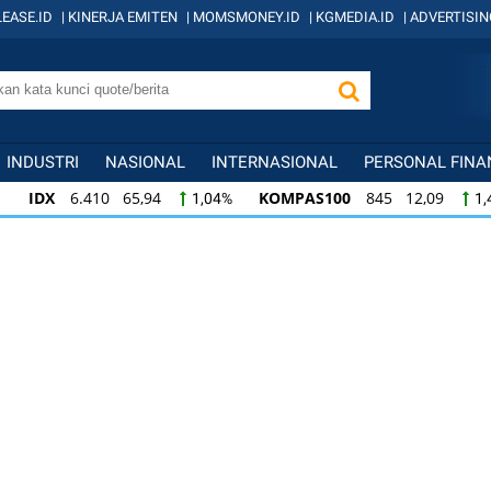
EASE.ID
|
KINERJA EMITEN
|
MOMSMONEY.ID
|
KGMEDIA.ID
|
ADVERTISIN
INDUSTRI
NASIONAL
INTERNASIONAL
PERSONAL FINA
IDX
6.410 65,94
KOMPAS100
845 12,09
1,04%
1,
KOMPAS100
845 12,09
LQ45
640 9,44
1,45%
1,5
LQ45
640 9,44
ISSI
222 2,82
IDX3
1,50%
1,29%