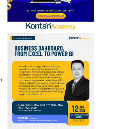
DPR IKN Masuk Tahap
Struktur
8
Isuzu Perkuat Strategi
Purnajual di GIIAS 2026,
Bidik Efisiensi
Operasional Armada
9
Hino Perkuat Industri
Kendaraan Niaga
Nasional Lewat TKDN
n
dan Standardisasi
Karoseri
10
Paramount Petals
Perkuat Konektivitas
Kawasan