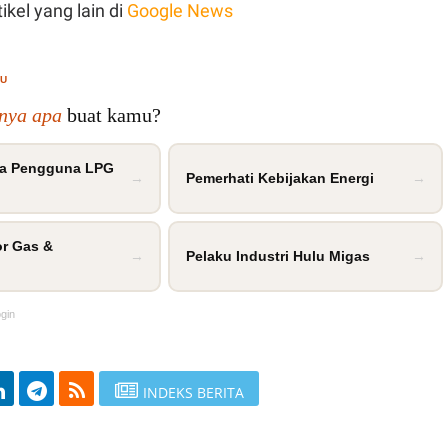
ikel yang lain di
Google News
MU
inya apa
buat kamu?
a Pengguna LPG
→
Pemerhati Kebijakan Energi
→
or Gas &
→
Pelaku Industri Hulu Migas
→
ogin
INDEKS BERITA