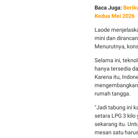
Baca Juga:
Berik
Kedua Mei 2026
Laode menjelaska
mini dan diranca
Menurutnya, konse
Selama ini, tekno
hanya tersedia d
Karena itu, Indo
mengembangkan t
rumah tangga.
"Jadi tabung ini k
setara LPG 3 kilo
sekarang itu. Unt
mesan satu harus