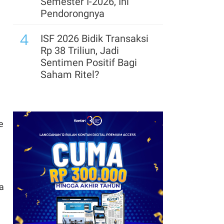
Semester I-2026, Ini
Pendorongnya
4
ISF 2026 Bidik Transaksi
Rp 38 Triliun, Jadi
Sentimen Positif Bagi
Saham Ritel?
5
DFSK Masuk Segmen
SUV Premium, Andalkan
E5 Plus PHEV di GIIAS
e
2026
6
Leapmotor Mulai
Perakitan Lokal, Siapkan
Kapasitas Produksi
ta
34.000 Unit per Tahun
7
Pembangunan Gedung