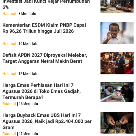
Investasi Jadi Kunci Kejar Pertumbuhan
C
L
A
E
6%
D
A
Nasional
| 8 Menit lalu
E
S
M
E
Kementerian ESDM Klaim PNBP Capai
Y
.
I
Rp 96,26 Triliun hingga Juli 2026
D
L
K
Nasional
| 10 Menit lalu
A
I
N
N
Defisit APBN 2027 Diproyeksi Melebar,
G
E
Target Anggaran Netral Makin Berat
G
R
A
J
N
A
Nasional
| 12 Menit lalu
A
E
N
M
Harga Emas Perhiasan Hari Ini 7
C
I
Agustus 2026 di Toko Emas Gadjah,
E
T
T
E
Termurah Berapa?
A
N
Finansial
| 16 Menit lalu
K
E
A
Harga Buyback Emas UBS Hari Ini 7
P
D
Agustus 2026, Naik jadi Rp2.404.000 per
A
V
Gram
P
E
E
R
Finansial
| 17 Menit lalu