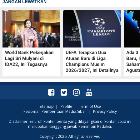
JANGAN LEWATKAN
World Bank Pekerjakan
UEFA Terapkan Dua
Ada 3
Lagi Sri Mulyani di
Aturan Baru di Liga
Baru, 
IDA22, Ini Tugasnya
Champions Musim
Saham
2026/2027, Ini Detailnya
Agust
Sitemap
|
Profile
|
Term of Use
Pedoman Pemberitaan Media Siber
|
Privacy Policy
Disclaimer: Seluruh konten berita yang ditayangkan di kontan.co.id ini
merupakan tanggung jawab Pemimpin Redaksi.
Copyright 2026. All rights reserved