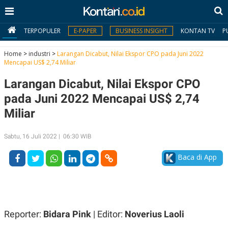
TERPOPULER
E-PAPER
BUSINESS INSIGHT
KONTAN TV
P
Home
>
industri
>
Larangan Dicabut, Nilai Ekspor CPO pada Juni 2022
Mencapai US$ 2,74 Miliar
MY
Larangan Dicabut, Nilai Ekspor CPO
KONTAN
pada Juni 2022 Mencapai US$ 2,74
Daftar
Miliar
Masuk
Sabtu, 16 Juli 2022 | 06:30 WIB
Baca di App
BERITA
I
N
N
A
V
S
E
I
Reporter:
Bidara Pink
| Editor:
Noverius Laoli
S
O
T
N