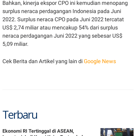
S
A
Bahkan, kinerja ekspor CPO ini kemudian menopang
A
G
surplus neraca perdagangan Indonesia pada Juni
T
E
D
S
2022. Surplus neraca CPO pada Juni 2022 tercatat
A
T
US$ 2,74 miliar atau mencakup 54% dari surplus
A
neraca perdagangan Juni 2022 yang sebesar US$
K
L
5,09 miliar.
O
I
N
P
T
S
A
U
Cek Berita dan Artikel yang lain di
Google News
N
S
T
V
JARINGAN
K
P
O
R
Terbaru
N
E
T
S
A
S
N
R
Ekonomi RI Tertinggal di ASEAN,
A
E