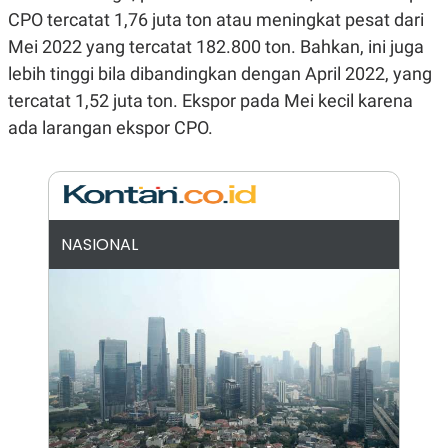
E
CPO tercatat 1,76 juta ton atau meningkat pesat dari
R
Mei 2022 yang tercatat 182.800 ton. Bahkan, ini juga
F
B
O
U
lebih tinggi bila dibandingkan dengan April 2022, yang
K
S
U
I
tercatat 1,52 juta ton. Ekspor pada Mei kecil karena
S
N
ada larangan ekspor CPO.
E
S
S
I
N
S
I
G
NASIONAL
H
T
S
B
T
E
O
L
C
A
K
N
S
J
E
A
T
O
U
N
P