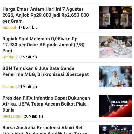
R
T
I
Harga Emas Antam Hari Ini 7 Agustus
S
2026, Anjlok Rp29.000 jadi Rp2.650.000
I
per Gram
N
G
Finansial
| 17 Menit lalu
K
Rupiah Spot Melemah 0,06% ke Rp
G
M
17.933 per Dolar AS pada Jumat (7/8)
E
Pagi
D
Investasi
| 17 Menit lalu
I
A
.
BGN Temukan 6 Juta Data Ganda
I
Penerima MBG, Sinkronisasi Dipercepat
D
Nasional
| 24 Menit lalu
Presiden FIFA Infantino Dapat Dukungan
SITEMAP
PROFILE
TERM
Afrika, UEFA Tetap Ancam Boikot Piala
OF
USE
Dunia
PEDOMAN
Internasional
| 26 Menit lalu
PEMBERITAAN
SIBER
Bursa Australia Berpotensi Akhiri Reli
Lima Hari, Sentimen Konflik Iran Tekan
PRIVACY