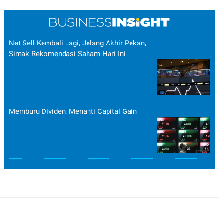
Net Sell Kembali Lagi, Jelang Akhir Pekan,
Simak Rekomendasi Saham Hari Ini
Memburu Dividen, Menanti Capital Gain