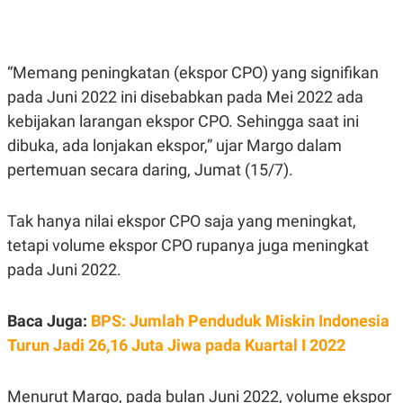
E
E
H
S
A
T
T
Y
A
L
“Memang peningkatan (ekspor CPO) yang signifikan
N
E
pada Juni 2022 ini disebabkan pada Mei 2022 ada
E
A
N
N
kebijakan larangan ekspor CPO. Sehingga saat ini
G
A
L
L
dibuka, ada lonjakan ekspor,” ujar Margo dalam
I
I
pertemuan secara daring, Jumat (15/7).
S
S
H
I
S
Tak hanya nilai ekspor CPO saja yang meningkat,
E
K
X
O
tetapi volume ekspor CPO rupanya juga meningkat
E
L
C
O
pada Juni 2022.
U
M
T
I
Baca Juga:
BPS: Jumlah Penduduk Miskin Indonesia
V
E
Turun Jadi 26,16 Juta Jiwa pada Kuartal I 2022
C
O
R
N
Menurut Margo, pada bulan Juni 2022, volume ekspor