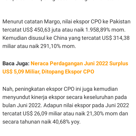
A
I
S
V
K
E
E
Menurut catatan Margo, nilai ekspor CPO ke Pakistan
M
E
tercatat US$ 450,63 juta atau naik 1.958,89% mom.
N
T
Kemudian disusul ke China yang tercatat US$ 314,38
E
miliar atau naik 291,10% mom.
R
I
A
N
Baca Juga:
Neraca Perdagangan Juni 2022 Surplus
L
US$ 5,09 Miliar, Ditopang Ekspor CPO
E
S
T
A
Nah, peningkatan ekspor CPO ini juga kemudian
R
menyundut kinerja ekspor secara keseluruhan pada
I
bulan Juni 2022. Adapun nilai ekspor pada Juni 2022
tercatat US$ 26,09 miliar atau naik 21,30% mom dan
KANAL
secara tahunan naik 40,68% yoy.
P
I
U
M