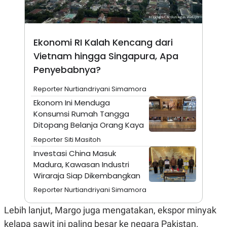
N
S
E
E
W
R
S
E
Ekonomi RI Kalah Kencang dari
S
M
E
O
Vietnam hingga Singapura, Apa
T
N
U
I
Penyebabnya?
P
A
A
K
Reporter Nurtiandriyani Simamora
D
I
Ekonom Ini Menduga
V
L
A
Konsumsi Rumah Tangga
S
Ditopang Belanja Orang Kaya
K
O
Reporter Siti Masitoh
R
Investasi China Masuk
P
O
Madura, Kawasan Industri
R
Wiraraja Siap Dikembangkan
A
S
Reporter Nurtiandriyani Simamora
I
K
N
Lebih lanjut, Margo juga mengatakan, ekspor minyak
I
A
L
T
kelapa sawit ini paling besar ke negara Pakistan.