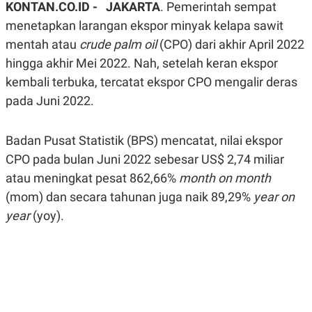
KONTAN.CO.ID - JAKARTA
. Pemerintah sempat
A
A
S
L
menetapkan larangan ekspor minyak kelapa sawit
I
mentah atau
crude palm oil
(CPO) dari akhir April 2022
K
I
hingga akhir Mei 2022. Nah, setelah keran ekspor
E
N
U
D
kembali terbuka, tercatat ekspor CPO mengalir deras
A
U
N
S
pada Juni 2022.
G
T
A
R
N
I
Badan Pusat Statistik (BPS) mencatat, nilai ekspor
P
I
CPO pada bulan Juni 2022 sebesar US$ 2,74 miliar
E
N
L
T
atau meningkat pesat 862,66%
month on month
U
E
A
R
(mom) dan secara tahunan juga naik 89,29%
year on
N
N
G
A
year
(yoy).
U
S
S
I
A
O
H
N
A
A
L
P
R
E
E