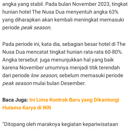
E
angka yang stabil. Pada bulan November 2023, tingkat
R
hunian hotel The Nusa Dua menyentuh angka 63%
F
B
O
U
yang diharapkan akan kembali meningkat memasuki
K
S
periode
peak season
.
U
I
S
N
E
S
Pada periode ini, kata dia, sebagian besar hotel di The
S
I
Nusa Dua mencatat tingkat hunian rata-rata 60-80%.
N
Angka tersebut juga menunjukkan hal yang baik
S
I
karena November umumnya menjadi titik terendah
G
H
dari periode
low season
, sebelum memasuki periode
T
peak season
mulai bulan Desember.
S
B
T
E
O
L
Baca Juga:
Ini Lima Kontrak Baru yang Dikantongi
C
A
K
N
Hutama Karya di IKN
S
J
E
A
T
O
U
N
"Ditopang oleh maraknya kegiatan kepariwisataan
P