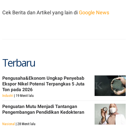
R
T
I
S
Cek Berita dan Artikel yang lain di
Google News
I
N
G
K
G
M
E
D
I
Terbaru
A
.
I
D
Pengusaha&Ekonom Ungkap Penyebab
Ekspor Nikel Potensi Terpangkas 5 Juta
Ton pada 2026
SITEMAP
PROFILE
TERM
Industri
| 19 Menit lalu
OF
USE
Penguatan Mutu Menjadi Tantangan
PEDOMAN
Pengembangan Pendidikan Kedokteran
PEMBERITAAN
SIBER
Nasional
| 28 Menit lalu
PRIVACY