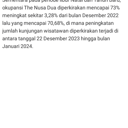
R
G
okupansi The Nusa Dua diperkirakan mencapai 73%
S
I
O
O
meningkat sekitar 3,28% dari bulan Desember 2022
N
N
A
A
lalu yang mencapai 70,68%, di mana peningkatan
L
L
jumlah kunjungan wisatawan diperkirakan terjadi di
F
I
antara tanggal 22 Desember 2023 hingga bulan
N
A
Januari 2024.
N
C
E
Y
C
A
A
N
R
G
I
T
T
E
A
R
H
.
U
.
.
K
L
E
I
S
F