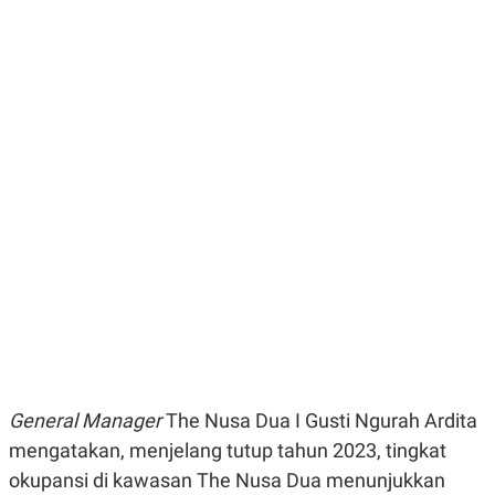
E
E
H
S
A
T
T
Y
A
L
N
E
E
A
N
N
G
A
L
L
I
I
S
S
H
I
S
E
K
X
O
E
L
C
O
U
M
T
I
V
E
General Manager
The Nusa Dua I Gusti Ngurah Ardita
C
O
mengatakan, menjelang tutup tahun 2023, tingkat
R
okupansi di kawasan The Nusa Dua menunjukkan
N