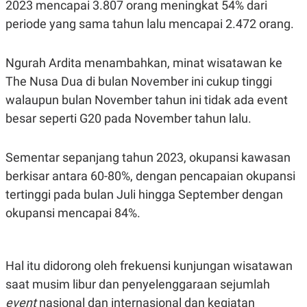
2023 mencapai 3.807 orang meningkat 54% dari
S
A
A
G
periode yang sama tahun lalu mencapai 2.472 orang.
T
E
D
S
A
T
Ngurah Ardita menambahkan, minat wisatawan ke
A
The Nusa Dua di bulan November ini cukup tinggi
K
L
walaupun bulan November tahun ini tidak ada event
O
I
N
P
besar seperti G20 pada November tahun lalu.
T
S
A
U
N
S
T
Sementar sepanjang tahun 2023, okupansi kawasan
V
berkisar antara 60-80%, dengan pencapaian okupansi
tertinggi pada bulan Juli hingga September dengan
JARINGAN
okupansi mencapai 84%.
K
P
O
R
N
E
Hal itu didorong oleh frekuensi kunjungan wisatawan
T
S
A
S
saat musim libur dan penyelenggaraan sejumlah
N
R
A
E
event
nasional dan internasional dan kegiatan