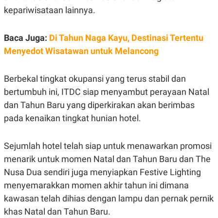
C
L
kepariwisataan lainnya.
A
E
D
A
E
S
M
E
Baca Juga:
Di Tahun Naga Kayu, Destinasi Tertentu
Y
.
I
Menyedot Wisatawan untuk Melancong
D
L
K
A
I
Berbekal tingkat okupansi yang terus stabil dan
N
N
bertumbuh ini, ITDC siap menyambut perayaan Natal
G
E
G
R
dan Tahun Baru yang diperkirakan akan berimbas
A
J
N
A
pada kenaikan tingkat hunian hotel.
A
E
N
M
C
I
Sejumlah hotel telah siap untuk menawarkan promosi
E
T
T
E
menarik untuk momen Natal dan Tahun Baru dan The
A
N
K
Nusa Dua sendiri juga menyiapkan Festive Lighting
E
A
menyemarakkan momen akhir tahun ini dimana
P
D
kawasan telah dihias dengan lampu dan pernak pernik
A
V
P
E
khas Natal dan Tahun Baru.
E
R