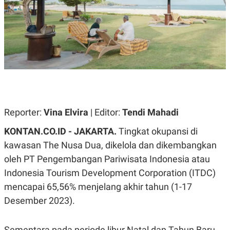
A
A
S
L
I
K
I
E
N
U
D
A
U
N
S
G
T
A
R
N
I
P
I
Reporter:
Vina Elvira
| Editor:
Tendi Mahadi
E
N
L
T
KONTAN.CO.ID - JAKARTA.
Tingkat okupansi di
U
E
A
R
kawasan The Nusa Dua, dikelola dan dikembangkan
N
N
G
A
oleh PT Pengembangan Pariwisata Indonesia atau
U
S
Indonesia Tourism Development Corporation (ITDC)
S
I
A
O
mencapai 65,56% menjelang akhir tahun (1-17
H
N
A
A
Desember 2023).
L
P
R
E
E
Sementara pada periode libur Natal dan Tahun Baru,