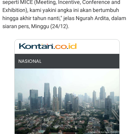
seperti MICE (Meeting, Incentive, Conference and
N
S
Exhibition), kami yakini angka ini akan bertumbuh
E
E
W
R
hingga akhir tahun nanti," jelas Ngurah Ardita, dalam
S
E
S
M
siaran pers, Minggu (24/12).
E
O
T
N
U
I
P
A
A
K
D
I
NASIONAL
V
L
A
S
K
O
R
P
O
R
A
S
I
K
N
I
A
L
T