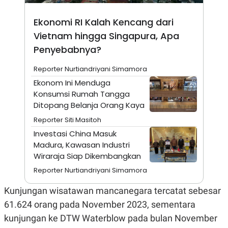
A
I
S
V
K
E
Ekonomi RI Kalah Kencang dari
E
Vietnam hingga Singapura, Apa
M
E
Penyebabnya?
N
T
E
Reporter Nurtiandriyani Simamora
R
Ekonom Ini Menduga
I
A
Konsumsi Rumah Tangga
N
Ditopang Belanja Orang Kaya
L
Reporter Siti Masitoh
E
S
Investasi China Masuk
T
Madura, Kawasan Industri
A
Wiraraja Siap Dikembangkan
R
I
Reporter Nurtiandriyani Simamora
Kunjungan wisatawan mancanegara tercatat sebesar
KANAL
61.624 orang pada November 2023, sementara
P
I
kunjungan ke DTW Waterblow pada bulan November
U
M