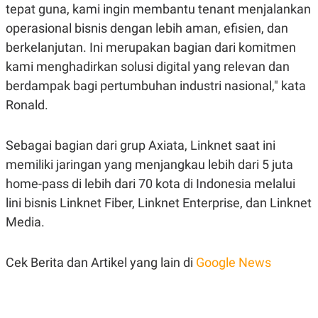
R
T
tepat guna, kami ingin membantu tenant menjalankan
I
operasional bisnis dengan lebih aman, efisien, dan
S
I
berkelanjutan. Ini merupakan bagian dari komitmen
N
G
kami menghadirkan solusi digital yang relevan dan
K
berdampak bagi pertumbuhan industri nasional," kata
G
Ronald.
M
E
D
I
Sebagai bagian dari grup Axiata, Linknet saat ini
A
.
memiliki jaringan yang menjangkau lebih dari 5 juta
I
home-pass di lebih dari 70 kota di Indonesia melalui
D
lini bisnis Linknet Fiber, Linknet Enterprise, dan Linknet
Media.
SITEMAP
PROFILE
TERM
OF
USE
Cek Berita dan Artikel yang lain di
Google News
PEDOMAN
PEMBERITAAN
SIBER
PRIVACY