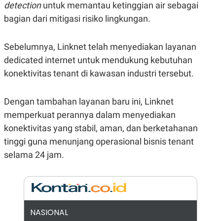
E
detection
untuk memantau ketinggian air sebagai
R
bagian dari mitigasi risiko lingkungan.
F
B
O
U
K
S
Sebelumnya, Linknet telah menyediakan layanan
U
I
S
N
dedicated internet untuk mendukung kebutuhan
E
S
konektivitas tenant di kawasan industri tersebut.
S
I
N
Dengan tambahan layanan baru ini, Linknet
S
I
memperkuat perannya dalam menyediakan
G
H
konektivitas yang stabil, aman, dan berketahanan
T
tinggi guna menunjang operasional bisnis tenant
S
B
selama 24 jam.
T
E
O
L
C
A
K
N
S
J
E
A
T
O
U
N
NASIONAL
P