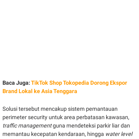
E
E
H
S
A
T
T
Y
A
L
N
E
E
A
N
N
G
A
L
L
I
I
S
S
H
I
S
E
K
X
O
Baca Juga:
TikTok Shop Tokopedia Dorong Ekspor
E
L
Brand Lokal ke Asia Tenggara
C
O
U
M
T
I
Solusi tersebut mencakup sistem pemantauan
V
E
perimeter security untuk area perbatasan kawasan,
C
traffic management
guna mendeteksi parkir liar dan
O
R
memantau kecepatan kendaraan, hingga
water level
N