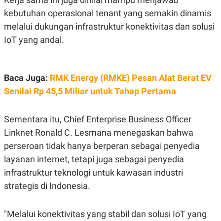
C
L
A
E
kebutuhan operasional tenant yang semakin dinamis
D
A
melalui dukungan infrastruktur konektivitas dan solusi
E
S
M
E
IoT yang andal.
Y
.
I
D
L
K
Baca Juga:
RMK Energy (RMKE) Pesan Alat Berat EV
A
I
N
N
Senilai Rp 45,5 Miliar untuk Tahap Pertama
G
E
G
R
A
J
N
A
Sementara itu, Chief Enterprise Business Officer
A
E
Linknet Ronald C. Lesmana menegaskan bahwa
N
M
C
I
perseroan tidak hanya berperan sebagai penyedia
E
T
T
E
layanan internet, tetapi juga sebagai penyedia
A
N
infrastruktur teknologi untuk kawasan industri
K
strategis di Indonesia.
E
A
P
D
A
V
P
E
"Melalui konektivitas yang stabil dan solusi IoT yang
E
R