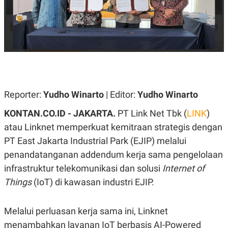
A
A
S
L
I
K
I
E
N
U
D
A
U
N
S
G
T
A
R
Reporter:
Yudho Winarto
| Editor:
Yudho Winarto
N
I
P
I
​KONTAN.CO.ID - JAKARTA.
PT Link Net Tbk (
LINK
)
E
N
L
T
atau Linknet memperkuat kemitraan strategis dengan
U
E
PT East Jakarta Industrial Park (EJIP) melalui
A
R
N
N
penandatanganan addendum kerja sama pengelolaan
G
A
U
S
infrastruktur telekomunikasi dan solusi
Internet of
S
I
A
O
Things
(IoT) di kawasan industri EJIP.
H
N
A
A
L
Melalui perluasan kerja sama ini, Linknet
P
R
menambahkan layanan IoT berbasis AI-Powered
E
E