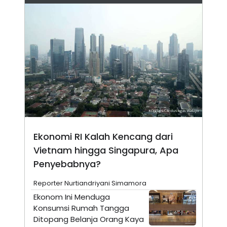
N
S
E
E
W
R
S
E
S
M
E
O
T
N
U
I
P
A
A
K
D
I
V
L
A
S
K
Ekonomi RI Kalah Kencang dari
O
R
Vietnam hingga Singapura, Apa
P
O
Penyebabnya?
R
A
Reporter Nurtiandriyani Simamora
S
I
Ekonom Ini Menduga
K
N
Konsumsi Rumah Tangga
I
A
Ditopang Belanja Orang Kaya
L
T