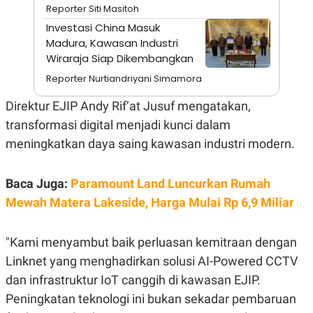
A
I
Reporter Siti Masitoh
S
V
Investasi China Masuk
K
E
E
Madura, Kawasan Industri
M
Wiraraja Siap Dikembangkan
E
N
Reporter Nurtiandriyani Simamora
T
E
Direktur EJIP Andy Rif’at Jusuf mengatakan,
R
I
transformasi digital menjadi kunci dalam
A
N
meningkatkan daya saing kawasan industri modern.
L
E
S
Baca Juga:
Paramount Land Luncurkan Rumah
T
Mewah Matera Lakeside, Harga Mulai Rp 6,9 Miliar
A
R
I
"Kami menyambut baik perluasan kemitraan dengan
Linknet yang menghadirkan solusi AI-Powered CCTV
KANAL
dan infrastruktur IoT canggih di kawasan EJIP.
P
I
Peningkatan teknologi ini bukan sekadar pembaruan
U
M