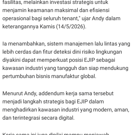
fasilitas, melainkan investasi strategis untuk
S
A
A
G
menjamin keamanan maksimal dan efisiensi
T
E
D
S
operasional bagi seluruh tenant," ujar Andy dalam
A
T
keterangannya Kamis (14/5/2026).
A
K
L
Ia menambahkan, sistem manajemen lalu lintas yang
O
I
N
P
lebih cerdas dan fitur deteksi dini risiko lingkungan
T
S
A
U
diyakini dapat memperkuat posisi EJIP sebagai
N
S
T
kawasan industri yang tangguh dan siap mendukung
V
pertumbuhan bisnis manufaktur global.
JARINGAN
Menurut Andy, addendum kerja sama tersebut
menjadi langkah strategis bagi EJIP dalam
K
P
O
R
menghadirkan kawasan industri yang modern, aman,
N
E
T
S
dan terintegrasi secara digital.
A
S
N
R
A
E
Kerja sama ini juga dinilai mampu menjawab