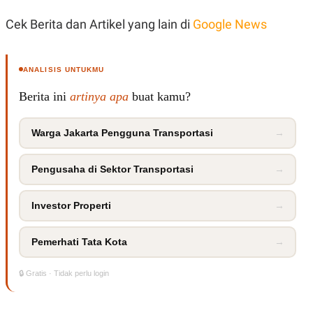
R
T
I
Cek Berita dan Artikel yang lain di
Google News
S
I
N
G
ANALISIS UNTUKMU
K
G
Berita ini
artinya apa
buat kamu?
M
E
D
Warga Jakarta Pengguna Transportasi
→
I
A
.
I
Pengusaha di Sektor Transportasi
→
D
Investor Properti
→
SITEMAP
PROFILE
TERM
Pemerhati Tata Kota
→
OF
USE
PEDOMAN
🔒 Gratis · Tidak perlu login
PEMBERITAAN
SIBER
PRIVACY