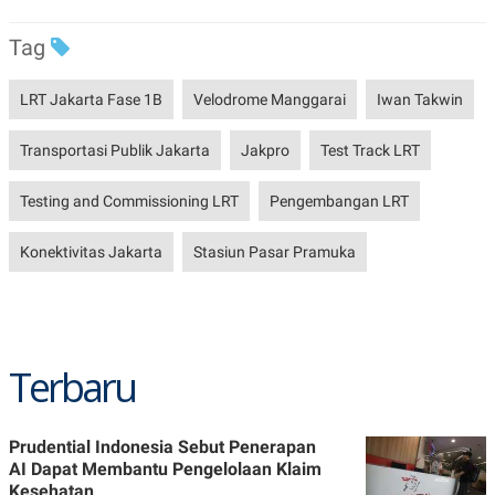
POLICY
Tag
LRT Jakarta Fase 1B
Velodrome Manggarai
Iwan Takwin
Transportasi Publik Jakarta
Jakpro
Test Track LRT
Testing and Commissioning LRT
Pengembangan LRT
Konektivitas Jakarta
Stasiun Pasar Pramuka
Terbaru
Prudential Indonesia Sebut Penerapan
AI Dapat Membantu Pengelolaan Klaim
Kesehatan