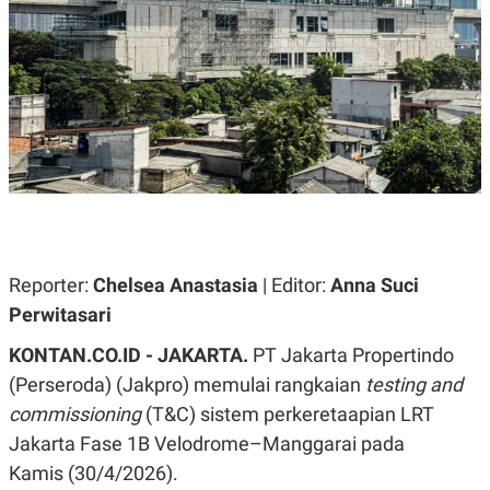
A
A
S
L
I
K
I
E
N
U
D
A
U
N
S
G
T
A
R
N
I
P
I
E
N
L
T
Reporter:
U
E
Chelsea Anastasia
| Editor:
Anna Suci
A
R
Perwitasari
N
N
G
A
KONTAN.CO.ID - JAKARTA.
U
S
PT Jakarta Propertindo
S
I
(Perseroda) (Jakpro) memulai rangkaian
testing and
A
O
H
N
commissioning
(T&C) sistem perkeretaapian LRT
A
A
L
Jakarta Fase 1B Velodrome–Manggarai pada
P
R
Kamis (30/4/2026).
E
E