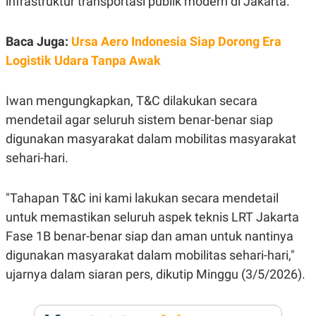
infrastruktur transportasi publik modern di Jakarta.
E
R
F
B
Baca Juga:
Ursa Aero Indonesia Siap Dorong Era
O
U
K
S
Logistik Udara Tanpa Awak
U
I
S
N
E
Iwan mengungkapkan, T&C dilakukan secara
S
S
mendetail agar seluruh sistem benar-benar siap
I
N
digunakan masyarakat dalam mobilitas masyarakat
S
sehari-hari.
I
G
H
T
"Tahapan T&C ini kami lakukan secara mendetail
S
B
untuk memastikan seluruh aspek teknis LRT Jakarta
T
E
O
L
Fase 1B benar-benar siap dan aman untuk nantinya
C
A
digunakan masyarakat dalam mobilitas sehari-hari,"
K
N
S
J
ujarnya dalam siaran pers, dikutip Minggu (3/5/2026).
E
A
T
O
U
N
P