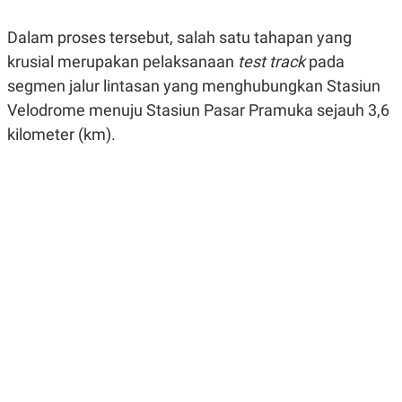
R
G
S
I
Dalam proses tersebut, salah satu tahapan yang
O
O
N
N
krusial merupakan pelaksanaan
test track
pada
A
A
L
L
segmen jalur lintasan yang menghubungkan Stasiun
F
Velodrome menuju Stasiun Pasar Pramuka sejauh 3,6
I
N
kilometer (km).
A
N
C
E
Y
C
A
A
N
R
G
I
T
T
E
A
R
H
.
U
.
.
K
L
E
I
S
F