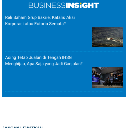
Reli Saham Grup Bakrie: Katalis Aksi
Korporasi atau Euforia Semata?
Asing Tetap Jualan di Tengah IHSG
Menghijau, Apa Saja yang Jadi Ganjalan?
JANGAN LEWATKAN