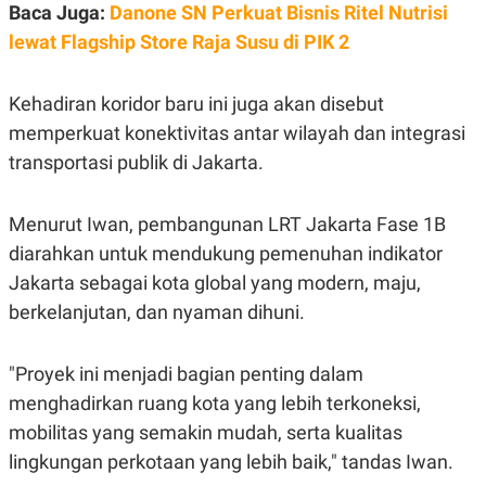
C
L
Baca Juga:
Danone SN Perkuat Bisnis Ritel Nutrisi
A
E
lewat Flagship Store Raja Susu di PIK 2
D
A
E
S
M
E
Y
.
Kehadiran koridor baru ini juga akan disebut
I
D
memperkuat konektivitas antar wilayah dan integrasi
L
K
transportasi publik di Jakarta.
A
I
N
N
G
E
Menurut Iwan, pembangunan LRT Jakarta Fase 1B
G
R
A
J
diarahkan untuk mendukung pemenuhan indikator
N
A
A
E
Jakarta sebagai kota global yang modern, maju,
N
M
berkelanjutan, dan nyaman dihuni.
C
I
E
T
T
E
A
N
"Proyek ini menjadi bagian penting dalam
K
menghadirkan ruang kota yang lebih terkoneksi,
E
A
P
D
mobilitas yang semakin mudah, serta kualitas
A
V
lingkungan perkotaan yang lebih baik," tandas Iwan.
P
E
E
R