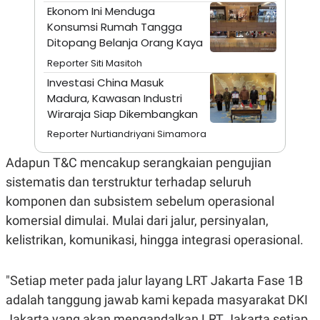
A
I
Ekonom Ini Menduga
S
V
Konsumsi Rumah Tangga
K
E
E
Ditopang Belanja Orang Kaya
M
E
Reporter Siti Masitoh
N
Investasi China Masuk
T
E
Madura, Kawasan Industri
R
Wiraraja Siap Dikembangkan
I
A
Reporter Nurtiandriyani Simamora
N
L
Adapun T&C mencakup serangkaian pengujian
E
sistematis dan terstruktur terhadap seluruh
S
T
komponen dan subsistem sebelum operasional
A
R
komersial dimulai. Mulai dari jalur, persinyalan,
I
kelistrikan, komunikasi, hingga integrasi operasional.
KANAL
"Setiap meter pada jalur layang LRT Jakarta Fase 1B
adalah tanggung jawab kami kepada masyarakat DKI
P
I
U
M
Jakarta yang akan mengandalkan LRT Jakarta setiap