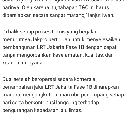
S
A
A
G
harinya. Oleh karena itu, tahapan T&C ini harus
T
E
dipersiapkan secara sangat matang," lanjut Iwan.
D
S
A
T
A
Di balik setiap proses teknis yang berjalan,
K
L
menurutnya Jakpro bertujuan untuk menyelesaikan
O
I
N
P
pembangunan LRT Jakarta Fase 1B dengan cepat
T
S
tanpa mengorbankan keselamatan, kualitas, dan
A
U
N
S
keandalan layanan.
T
V
Dus, setelah beroperasi secara komersial,
JARINGAN
penambahan jalur LRT Jakarta Fase 1B diharapkan
mampu mengangkut puluhan ribu penumpang setiap
K
P
hari serta berkontribusi langsung terhadap
O
R
N
E
pengurangan kepadatan lalu lintas.
T
S
A
S
N
R
A
E