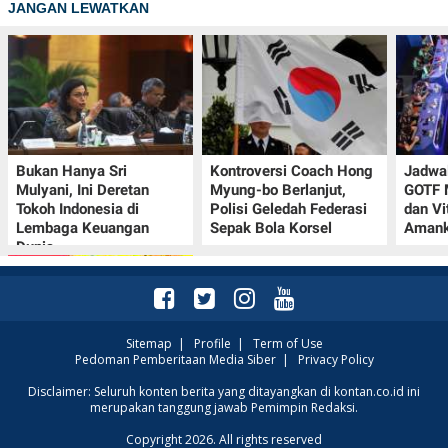
JANGAN LEWATKAN
Bukan Hanya Sri
Kontroversi Coach Hong
Jadwal
Mulyani, Ini Deretan
Myung-bo Berlanjut,
GOTF 
Tokoh Indonesia di
Polisi Geledah Federasi
dan Vi
Lembaga Keuangan
Sepak Bola Korsel
Amank
Dunia
Sitemap
|
Profile
|
Term of Use
Pedoman Pemberitaan Media Siber
|
Privacy Policy
Promo JSM Alfamart 7–
Disclaimer: Seluruh konten berita yang ditayangkan di kontan.co.id ini
merupakan tanggung jawab Pemimpin Redaksi.
9 Agustus 2026, Minyak
Goreng 2 Liter Mulai
Copyright 2026. All rights reserved