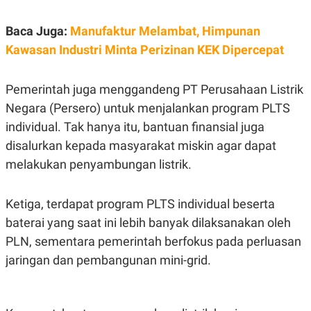
R
T
I
S
Baca Juga:
Manufaktur Melambat, Himpunan
I
Kawasan Industri Minta Perizinan KEK Dipercepat
N
G
K
Pemerintah juga menggandeng PT Perusahaan Listrik
G
M
Negara (Persero) untuk menjalankan program PLTS
E
D
individual. Tak hanya itu, bantuan finansial juga
I
disalurkan kepada masyarakat miskin agar dapat
A
.
melakukan penyambungan listrik.
I
D
Ketiga, terdapat program PLTS individual beserta
baterai yang saat ini lebih banyak dilaksanakan oleh
SITEMAP
PROFILE
TERM
PLN, sementara pemerintah berfokus pada perluasan
OF
USE
jaringan dan pembangunan mini-grid.
PEDOMAN
PEMBERITAAN
SIBER
PRIVACY