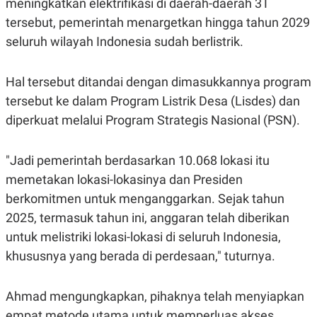
meningkatkan elektrifikasi di daerah-daerah 3T
S
A
A
G
tersebut, pemerintah menargetkan hingga tahun 2029
T
E
D
S
seluruh wilayah Indonesia sudah berlistrik.
A
T
A
Hal tersebut ditandai dengan dimasukkannya program
K
L
tersebut ke dalam Program Listrik Desa (Lisdes) dan
O
I
N
P
diperkuat melalui Program Strategis Nasional (PSN).
T
S
A
U
N
S
T
"Jadi pemerintah berdasarkan 10.068 lokasi itu
V
memetakan lokasi-lokasinya dan Presiden
berkomitmen untuk menganggarkan. Sejak tahun
JARINGAN
2025, termasuk tahun ini, anggaran telah diberikan
untuk melistriki lokasi-lokasi di seluruh Indonesia,
K
P
O
R
khususnya yang berada di perdesaan," tuturnya.
N
E
T
S
A
S
Ahmad mengungkapkan, pihaknya telah menyiapkan
N
R
A
E
empat metode utama untuk memperluas akses