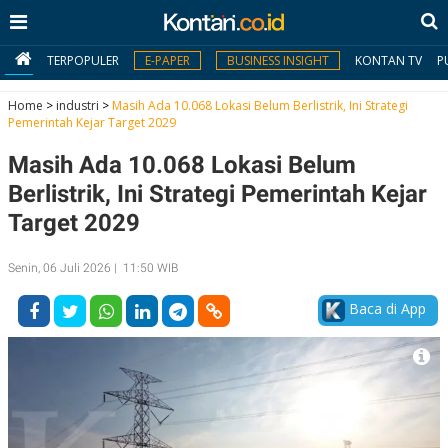
TERPOPULER
E-PAPER
BUSINESS INSIGHT
KONTAN TV
P
Home
>
industri
>
Masih Ada 10.068 Lokasi Belum Berlistrik, Ini Strategi
Pemerintah Kejar Target 2029
MY
Masih Ada 10.068 Lokasi Belum
KONTAN
Berlistrik, Ini Strategi Pemerintah Kejar
Daftar
Target 2029
Masuk
Senin, 06 Juli 2026 | 11:50 WIB
Baca di App
BERITA
I
N
N
A
V
S
E
I
S
O
T
N