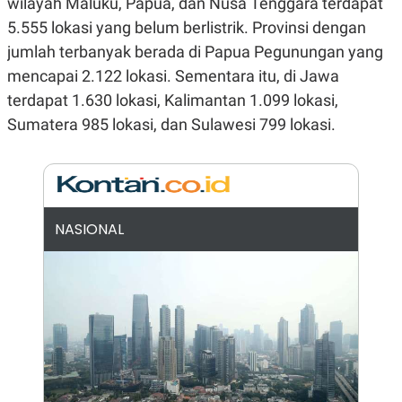
wilayah Maluku, Papua, dan Nusa Tenggara terdapat
N
S
5.555 lokasi yang belum berlistrik. Provinsi dengan
E
E
W
R
jumlah terbanyak berada di Papua Pegunungan yang
S
E
S
M
mencapai 2.122 lokasi. Sementara itu, di Jawa
E
O
terdapat 1.630 lokasi, Kalimantan 1.099 lokasi,
T
N
U
I
Sumatera 985 lokasi, dan Sulawesi 799 lokasi.
P
A
A
K
D
I
V
L
A
S
K
NASIONAL
O
R
P
O
R
A
S
I
K
N
I
A
L
T