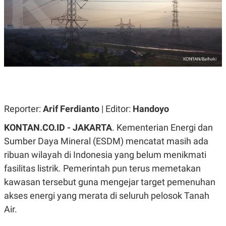
A
A
S
L
I
K
I
E
N
U
D
A
U
N
S
G
T
A
R
N
I
P
I
Reporter:
Arif Ferdianto
| Editor:
Handoyo
E
N
L
T
KONTAN.CO.ID - JAKARTA
. Kementerian Energi dan
U
E
A
R
Sumber Daya Mineral (ESDM) mencatat masih ada
N
N
ribuan wilayah di Indonesia yang belum menikmati
G
A
U
S
fasilitas listrik. Pemerintah pun terus memetakan
S
I
A
O
kawasan tersebut guna mengejar target pemenuhan
H
N
akses energi yang merata di seluruh pelosok Tanah
A
A
L
Air.
P
R
E
E