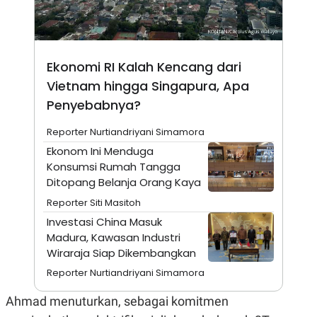
A
I
S
V
K
E
E
M
E
Ekonomi RI Kalah Kencang dari
N
Vietnam hingga Singapura, Apa
T
E
Penyebabnya?
R
I
A
Reporter Nurtiandriyani Simamora
N
Ekonom Ini Menduga
L
Konsumsi Rumah Tangga
E
Ditopang Belanja Orang Kaya
S
T
Reporter Siti Masitoh
A
R
Investasi China Masuk
I
Madura, Kawasan Industri
Wiraraja Siap Dikembangkan
KANAL
Reporter Nurtiandriyani Simamora
P
I
Ahmad menuturkan, sebagai komitmen
U
M