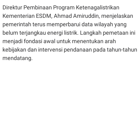
R
G
Direktur Pembinaan Program Ketenagalistrikan
S
I
O
O
Kementerian ESDM, Ahmad Amiruddin, menjelaskan
N
N
pemerintah terus memperbarui data wilayah yang
A
A
L
L
belum terjangkau energi listrik. Langkah pemetaan ini
F
I
menjadi fondasi awal untuk menentukan arah
N
A
kebijakan dan intervensi pendanaan pada tahun-tahun
N
mendatang.
C
E
Y
C
A
A
N
R
G
I
T
T
E
A
R
H
.
U
.
.
K
L
E
I
S
F