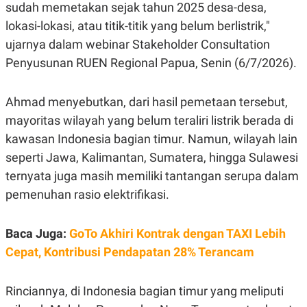
E
sudah memetakan sejak tahun 2025 desa-desa,
R
lokasi-lokasi, atau titik-titik yang belum berlistrik,"
F
B
O
U
ujarnya dalam webinar Stakeholder Consultation
K
S
Penyusunan RUEN Regional Papua, Senin (6/7/2026).
U
I
S
N
E
S
Ahmad menyebutkan, dari hasil pemetaan tersebut,
S
mayoritas wilayah yang belum teraliri listrik berada di
I
N
kawasan Indonesia bagian timur. Namun, wilayah lain
S
I
seperti Jawa, Kalimantan, Sumatera, hingga Sulawesi
G
H
ternyata juga masih memiliki tantangan serupa dalam
T
pemenuhan rasio elektrifikasi.
S
B
T
E
O
L
Baca Juga:
GoTo Akhiri Kontrak dengan TAXI Lebih
C
A
K
N
Cepat, Kontribusi Pendapatan 28% Terancam
S
J
E
A
T
O
Rinciannya, di Indonesia bagian timur yang meliputi
U
N
P