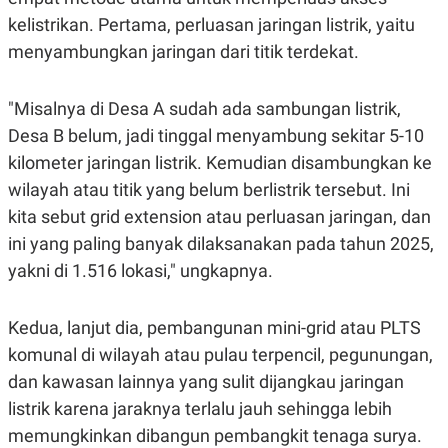
C
L
A
E
kelistrikan. Pertama, perluasan jaringan listrik, yaitu
D
A
menyambungkan jaringan dari titik terdekat.
E
S
M
E
Y
.
I
"Misalnya di Desa A sudah ada sambungan listrik,
D
Desa B belum, jadi tinggal menyambung sekitar 5-10
L
K
A
I
kilometer jaringan listrik. Kemudian disambungkan ke
N
N
wilayah atau titik yang belum berlistrik tersebut. Ini
G
E
G
R
kita sebut grid extension atau perluasan jaringan, dan
A
J
N
A
ini yang paling banyak dilaksanakan pada tahun 2025,
A
E
yakni di 1.516 lokasi," ungkapnya.
N
M
C
I
E
T
T
E
Kedua, lanjut dia, pembangunan mini-grid atau PLTS
A
N
K
komunal di wilayah atau pulau terpencil, pegunungan,
E
A
dan kawasan lainnya yang sulit dijangkau jaringan
P
D
listrik karena jaraknya terlalu jauh sehingga lebih
A
V
P
E
memungkinkan dibangun pembangkit tenaga surya.
E
R