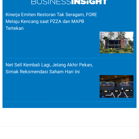
Kinerja Emiten Restoran Tak Seragam, FORE
Melaju Kencang saat PZZA dan MAPB
Tertekan
Net Sell Kembali Lagi, Jelang Akhir Pekan,
Simak Rekomendasi Saham Hari Ini